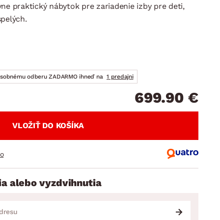
DOPLNKY
VIANOCE
ne praktický nábytok pre zariadenie izby pre deti,
hradné doplnky
spelých.
ahradné zostavy
osobnému odberu ZADARMO ihneď na
1 predajni
699.90 €
VLOŽIŤ DO KOŠÍKA
ro
ia alebo vyzdvihnutia