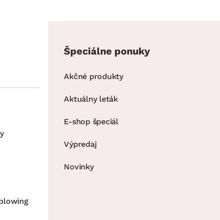
Špeciálne ponuky
Akčné produkty
Aktuálny leták
E-shop špeciál
y
Výpredaj
Novinky
blowing