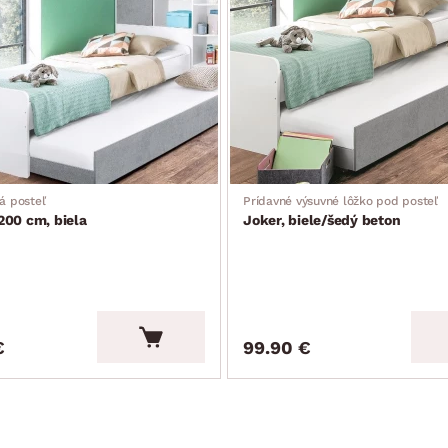
ný krycí strop Joker – možno doobjednať samostatne ako združený 
á posteľ
Prídavné výsuvné lôžko pod posteľ
200 cm, biela
Joker, biele/šedý beton
€
99.90 €