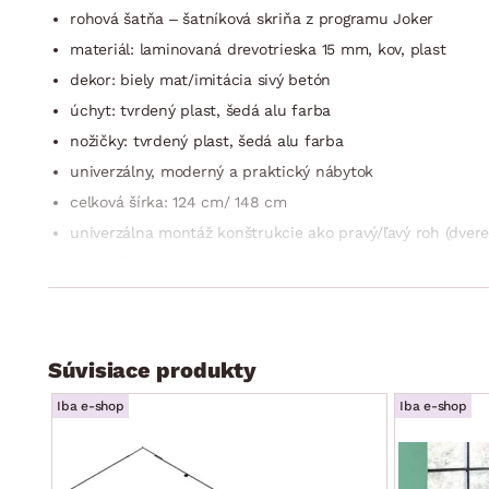
rohová šatňa – šatníková skriňa z programu Joker
materiál: laminovaná drevotrieska 15 mm, kov, plast
dekor: biely mat/imitácia sivý betón
úchyt: tvrdený plast, šedá alu farba
nožičky: tvrdený plast, šedá alu farba
univerzálny, moderný a praktický nábytok
celková šírka: 124 cm/ 148 cm
univerzálna montáž konštrukcie ako pravý/ľavý roh (dvere
vonkajší rohový regál: 6 x otvorená priehradka (zaoblené 
vonkajší bočný regál: 4 x otvorená priehradka (3 x polica)
1 x vonkajšie bočné otočné dvere (úložný priestor, 2 x poli
1 x skladacie dvere do vnútorného priestoru šatne (horné 
Súvisiace produkty
vnútorný priechodný priestor
Iba e-shop
Iba e-shop
vnútorný ľavý úložný priestor: 5 x polica, 1 x kovová tyč
vnútorný pravý úložný priestor: 2 x široká priehradka, 3 x
vyobrazenie vnútorného priestoru: viď fotogaléria