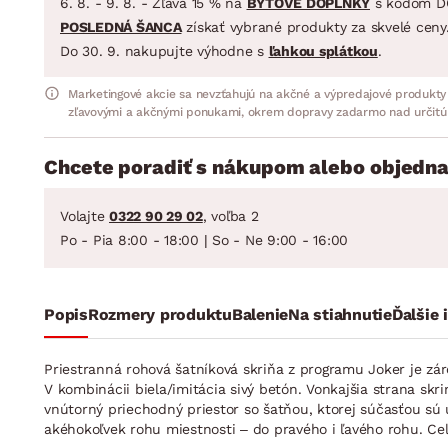
6. 8. - 9. 8. - Zľava 15 % na
BYTOVÉ DOPLNKY
s kódom D
POSLEDNÁ ŠANCA
získať vybrané produkty za skvelé ceny
Do 30. 9. nakupujte výhodne s
ľahkou splátkou
.
Marketingové akcie sa nevzťahujú na akčné a výpredajové produkty
zľavovými a akčnými ponukami, okrem dopravy zadarmo nad určitú
Chcete poradiť s nákupom alebo objedna
Volajte
0322 90 29 02
, voľba 2
Po - Pia 8:00 - 18:00 | So - Ne 9:00 - 16:00
Popis
Rozmery produktu
Balenie
Na stiahnutie
Ďalšie 
Priestranná rohová šatníková skriňa z programu Joker je zár
V kombinácii biela/imitácia sivý betón. Vonkajšia strana s
vnútorný priechodný priestor so šatňou, ktorej súčasťou sú 
akéhokoľvek rohu miestnosti – do pravého i ľavého rohu. Cel