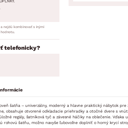
OPLNKY.
.
 a nejdú kombinovať s inými
 hodnotu.
ť telefonicky?
informácie
oveň šatňa – univerzálny, moderný a hlavne praktický nábytok pre z
krine, obsahuje otvorené odkladacie priehradky a otočné dvere s vn
úložné regály, šatníková tyč a závesné háčiky na oblečenie. Vďaka
ú rohovú šatňu, možno navyše ľubovoľne doplniť o horný krycí strop