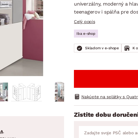
ENIE
DOMÁCE SPOTREBIČE
ZÁHRADNÉ 
univerzálny, moderný a hlav
avy
Zá
teenagerov i spálňa pre do
tavy
Z
Celý popis
avy
Iba e-shop
Skladom v e-shope
K 
Nakúpte na splátky s Quat
Zistite dobu doručen
DA
.