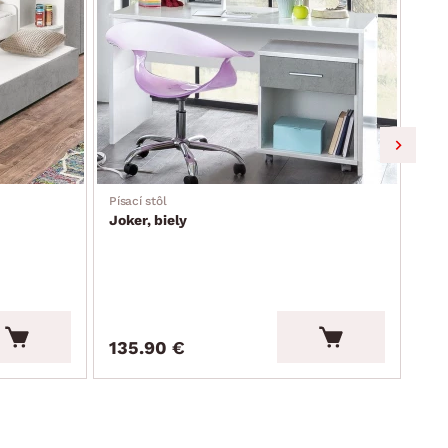
produkt
Písací stôl
Regá
Joker, biely
Jok
135.90 €
15