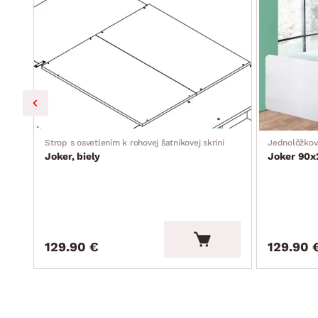
vnútorný priestor šatne, možno ľubovoľne doplniť o hor
vyrobené v Nemecku
dodávané v demonte
Strop s osvetlením k rohovej šatníkovej skrini
Jednolôžkov
Joker, biely
Joker 90x
129.90 €
129.90 