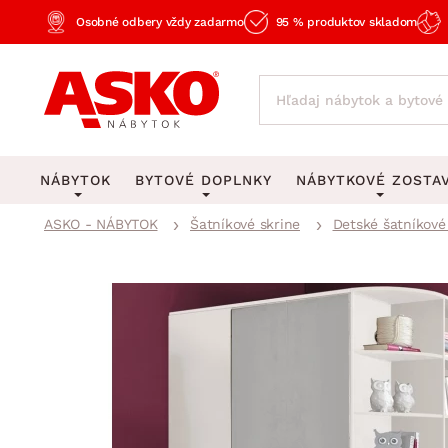
Osobné odbery vždy zadarmo
95 % produktov skladom
NÁBYTOK
BYTOVÉ DOPLNKY
NÁBYTKOVÉ ZOSTA
ASKO - NÁBYTOK
Šatníkové skrine
Detské šatníkové
KOBERCE
OSVETLENIE
Obývacie zost
Veľké a stredné koberce
Stolové lampy a lampi
Spálňové zost
Behúne a malé koberce
Stropné osvetlenie
Kancelárske zos
Obývacia izba
Detské koberce
Lustre a závesné svieti
Kuchynské zost
Spálňa
Kúpeľňové predložky
Stojacie lampy
Detské zosta
Pracovňa a kancelária
Zobrazit vše
Zobrazit vše
Predsieňové zos