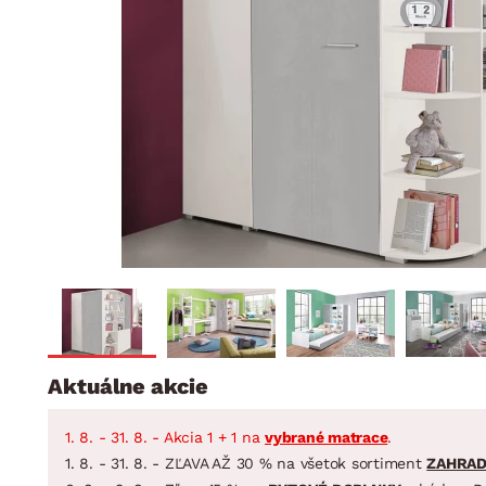
Jedáleň
BYTOVÝ TEXTIL
STOLOVANIE A VAR
Kúpeľňové zost
Detská izba
Prikrývky
Jedálenský servis
Jedálenské zos
Vankúše
Predsieň, šatník a chodba
Príbory
Záhradné zost
Koberce
Hrnce
Kuchyňa
Závesy a žalúzie
Panvice
Kúpeľňa
Zobrazit vše
Zobrazit vše
Záhrada
VEĽKÁ NOC
Domácnosť
Aktuálne akcie
1. 8. - 31. 8. - Akcia 1 + 1 na
vybrané matrace
.
1. 8. - 31. 8. - ZĽAVA AŽ 30 % na všetok sortiment
ZAHRA