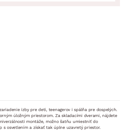
ariadenie izby pre deti, teenagerov i spálňa pre dospelých.
útorným úložným priestorom. Za skladacími dverami, nájdete
 univerzálnosti montáže, možno šatňu umiestniť do
 s osvetlením a získať tak úplne uzavretý priestor.