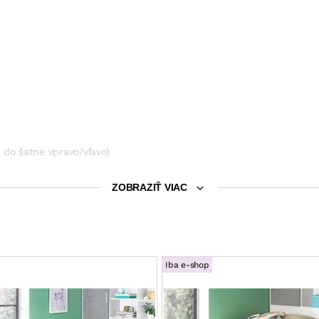
 do šatne vpravo/vľavo)
rohové police)
ZOBRAZIŤ VIAC
ca)
zavesenie, kovová profilová koľajnica)
Iba e-shop
 závesný šatníkový hák (tvrdený plast)