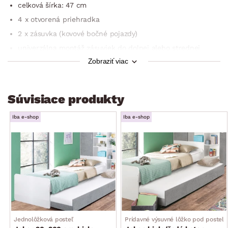
celková šírka: 47 cm
4 x otvorená priehradka
2 x zásuvka (kovové bočné pojazdy)
univerzálna montáž zásuviek do dolnej alebo strednej
časti regálu
Zobraziť viac
zadné ukotvenie k stene
vyrobené v Nemecku
Súvisiace produkty
dodávané v demonte
Iba e-shop
Iba e-shop
Jednolôžková posteľ
Prídavné výsuvné lôžko pod posteľ