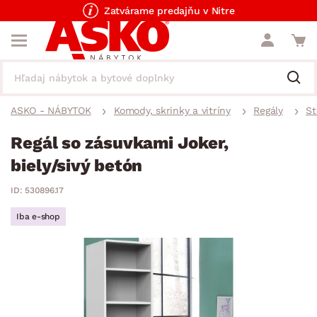
Zatvárame predajňu v Nitre
ASKO - NÁBYTOK
Komody, skrinky a vitríny
Regály
St
Regál so zásuvkami Joker,
biely/sivý betón
ID: 530896.17
Iba e-shop