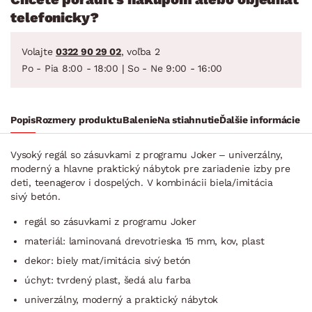
telefonicky?
Volajte
0322 90 29 02
, voľba 2
Po - Pia 8:00 - 18:00 | So - Ne 9:00 - 16:00
Popis
Rozmery produktu
Balenie
Na stiahnutie
Ďalšie informácie
Vysoký regál so zásuvkami z programu Joker – univerzálny,
moderný a hlavne praktický nábytok pre zariadenie izby pre
deti, teenagerov i dospelých. V kombinácii biela/imitácia
sivý betón.
regál so zásuvkami z programu Joker
materiál: laminovaná drevotrieska 15 mm, kov, plast
dekor: biely mat/imitácia sivý betón
úchyt: tvrdený plast, šedá alu farba
univerzálny, moderný a praktický nábytok