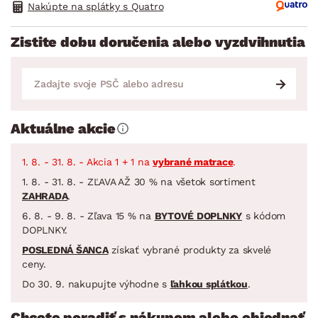
Nakúpte na splátky s Quatro
Zistite dobu doručenia alebo vyzdvihnutia
Aktuálne akcie
1. 8. - 31. 8. - Akcia 1 + 1 na
vybrané matrace
.
1. 8. - 31. 8. - ZĽAVA AŽ 30 % na všetok sortiment
ZAHRADA
.
6. 8. - 9. 8. - Zľava 15 % na
BYTOVÉ DOPLNKY
s kódom
DOPLNKY.
POSLEDNÁ ŠANCA
získať vybrané produkty za skvelé
ceny.
Do 30. 9. nakupujte výhodne s
ľahkou splátkou
.
Chcete poradiť s nákupom alebo objednať