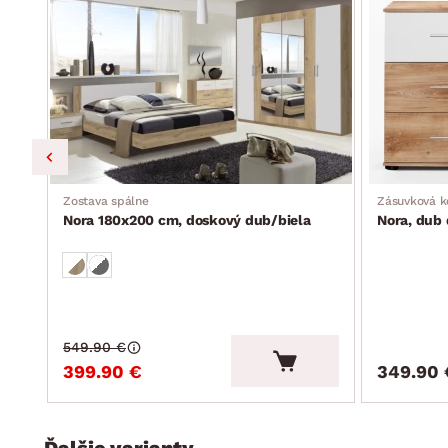
Zostava spálne
Zásuvková 
Nora 180x200 cm, doskový dub/biela
Nora, dub 
arieb
549.90 €
399.90 €
349.90 
Ďalšie varianty