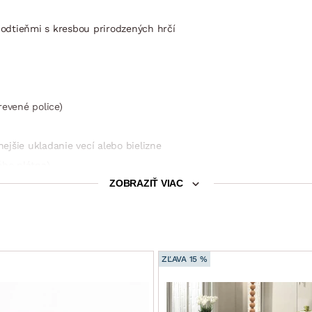
odtieňmi s kresbou prirodzených hrčí
revené police)
jšie ukladanie vecí alebo bielizne
ého plátna)
ZOBRAZIŤ VIAC
ZĽAVA 15 %