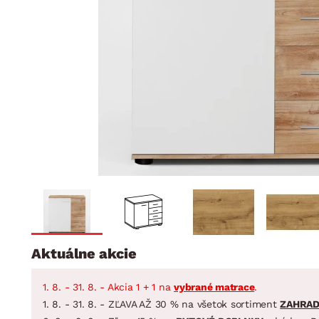
Jedáleň
BYTOVÝ TEXTIL
STOLOVANIE A VAR
Kúpeľňové zost
Detská izba
Prikrývky
Jedálenský servis
Jedálenské zos
Vankúše
Predsieň, šatník a chodba
Príbory
Záhradné zost
Koberce
Hrnce
Kuchyňa
Závesy a žalúzie
Panvice
Kúpeľňa
Zobrazit vše
Zobrazit vše
Záhrada
VEĽKÁ NOC
Domácnosť
Aktuálne akcie
1. 8. - 31. 8. - Akcia 1 + 1 na
vybrané matrace
.
1. 8. - 31. 8. - ZĽAVA AŽ 30 % na všetok sortiment
ZAHRA