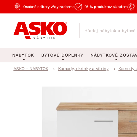
Osobné odbery vždy zadarmo
95 % produktov skladom
NÁBYTOK
BYTOVÉ DOPLNKY
NÁBYTKOVÉ ZOSTA
ASKO - NÁBYTOK
Komody, skrinky a vitríny
Komody a
KOBERCE
OSVETLENIE
Obývacie zost
Veľké a stredné koberce
Stolové lampy a lampi
Spálňové zost
Behúne a malé koberce
Stropné osvetlenie
Kancelárske zos
Obývacia izba
Detské koberce
Lustre a závesné svieti
Kuchynské zost
Spálňa
Kúpeľňové predložky
Stojacie lampy
Detské zosta
Pracovňa a kancelária
Zobrazit vše
Zobrazit vše
Predsieňové zos