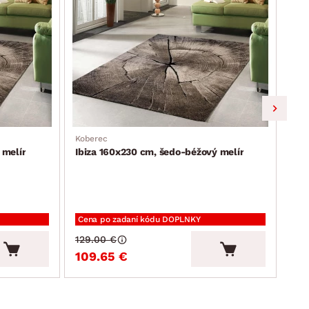
Koberec
Nočn
 melír
Ibiza 160x230 cm, šedo-béžový melír
Eas
Cena po zadaní kódu DOPLNKY
129.00 €
109.65 €
69