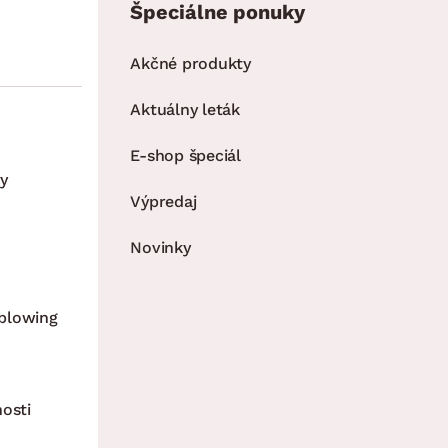
Špeciálne ponuky
Akčné produkty
Aktuálny leták
E-shop špeciál
y
Výpredaj
Novinky
blowing
nosti