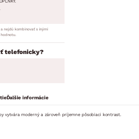
OPLNKY.
.
 a nejdú kombinovať s inými
 hodnotu.
ť telefonicky?
tie
Ďalšie informácie
by vytvára moderný a zároveň príjemne pôsobiaci kontrast.