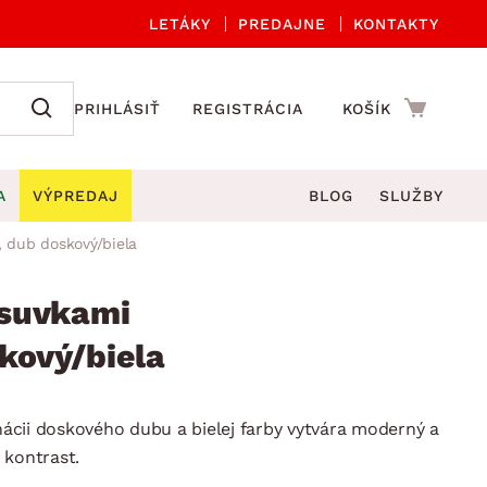
LETÁKY
PREDAJNE
KONTAKTY
PRIHLÁSIŤ
REGISTRÁCIA
KOŠÍK
A
VÝPREDAJ
BLOG
SLUŽBY
 dub doskový/biela
 A ORGANIZÁCIA
Záhradné sety
DROBNÉ BYTOVÉ DOPLNKY
úče
Kuchynské príslušenstvo
suvkami
né stoličky a kreslá
ždniky
Kuchynské doplnky
kový/biela
áhradné lavice
viny
Kúpeľňové doplnky
Záhradné stoly
lečenie
Záhradné doplnky
cii doskového dubu a bielej farby vytvára moderný a
hradné hojdačky
Zobrazit vše
 kontrast.
áhradné lehátka