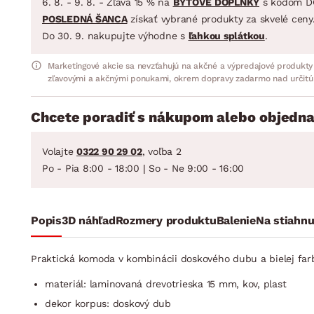
6. 8. - 9. 8. - Zľava 15 % na
BYTOVÉ DOPLNKY
s kódom D
POSLEDNÁ ŠANCA
získať vybrané produkty za skvelé ceny
Do 30. 9. nakupujte výhodne s
ľahkou splátkou
.
Marketingové akcie sa nevzťahujú na akčné a výpredajové produkty
zľavovými a akčnými ponukami, okrem dopravy zadarmo nad určitú
Chcete poradiť s nákupom alebo objedna
Volajte
0322 90 29 02
, voľba 2
Po - Pia 8:00 - 18:00 | So - Ne 9:00 - 16:00
Popis
3D náhľad
Rozmery produktu
Balenie
Na stiahnu
Praktická komoda v kombinácii doskového dubu a bielej far
materiál: laminovaná drevotrieska 15 mm, kov, plast
dekor korpus: doskový dub