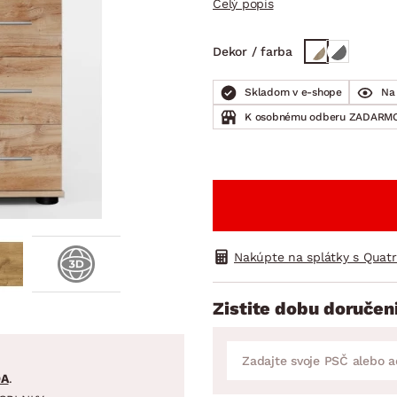
Celý popis
ENIE
DOMÁCE SPOTREBIČE
ZÁHRADNÉ 
avy
Zá
Dekor / farba
tavy
Z
avy
Skladom v e-shope
Na 
K osobnému odberu ZADARMO
Nakúpte na splátky s Quat
Zistite dobu doručen
DA
.