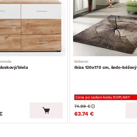
komoda
Koberec
doskový/biela
Ibiza 120x170 cm, šedo-béžový
Cena po zadaní kódu DOPLNKY
74.99 €
€
63.74 €