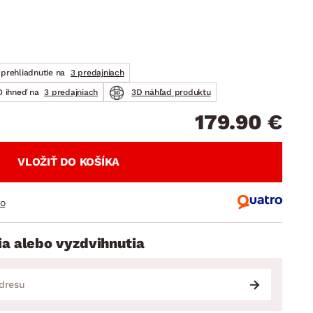
DOPLNKY
VIANOCE
hradné doplnky
ahradné zostavy
prehliadnutie na
3 predajniach
 ihneď na
3 predajniach
3D náhľad produktu
179.90 €
VLOŽIŤ DO KOŠÍKA
ro
ia alebo vyzdvihnutia