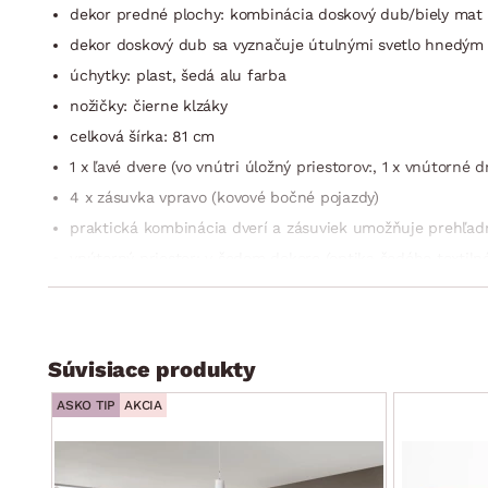
dekor predné plochy: kombinácia doskový dub/biely mat
dekor doskový dub sa vyznačuje útulnými svetlo hnedým 
úchytky: plast, šedá alu farba
nožičky: čierne klzáky
celková šírka: 81 cm
1 x ľavé dvere (vo vnútri úložný priestorov:, 1 x vnútorné d
4 x zásuvka vpravo (kovové bočné pojazdy)
praktická kombinácia dverí a zásuviek umožňuje prehľadne
vnútorný priestor: v šedom dekore (optika šedého textiln
vyrobené v Nemecku
dodávané v démona
Súvisiace produkty
ASKO TIP
AKCIA