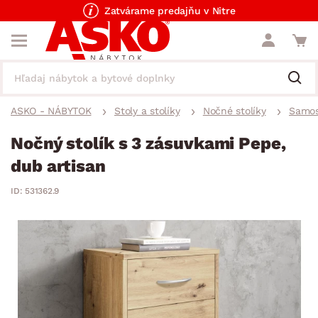
Zatvárame predajňu v Nitre
ASKO - NÁBYTOK
Stoly a stolíky
Nočné stolíky
Samos
Nočný stolík s 3 zásuvkami Pepe,
dub artisan
ID: 531362.9