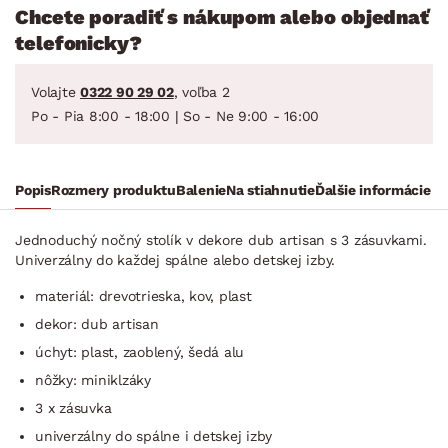
Chcete poradiť s nákupom alebo objednať
telefonicky?
Volajte
0322 90 29 02
, voľba 2
Po - Pia 8:00 - 18:00 | So - Ne 9:00 - 16:00
Popis
Rozmery produktu
Balenie
Na stiahnutie
Ďalšie informácie
Jednoduchý nočný stolík v dekore dub artisan s 3 zásuvkami.
Univerzálny do každej spálne alebo detskej izby.
materiál: drevotrieska, kov, plast
dekor: dub artisan
úchyt: plast, zaoblený, šedá alu
nôžky: miniklzáky
3 x zásuvka
univerzálny do spálne i detskej izby