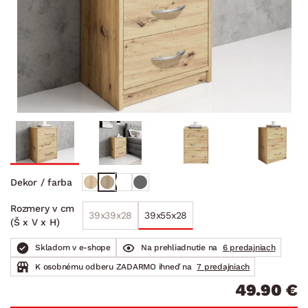
Dekor / farba
Rozmery v cm
39x39x28
39x55x28
(Š x V x H)
Skladom v e-shope
Na prehliadnutie na
6 predajniach
K osobnému odberu ZADARMO ihneď na
7 predajniach
49.90 €