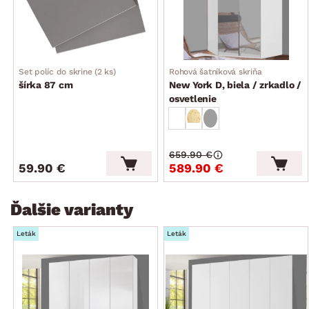
textilného plátna
ďalšie vnútorné police možno dokúpiť samostatne ako
združený produkt
vyrobené v Nemecku
Set políc do skrine (2 ks)
Rohová šatníková skriňa
dodávané bez dekoratívnej pasportovej lišty a bez
šírka 87 cm
New York D, biela / zrkadlo /
vonkajšieho osvetlenia
osvetlenie
dodávané v demonte
z jednotlivých skríň z kolekcie New York možno zostaviť
ľubovoľne veľkú šatňu a prispôsobiť si tak úložné priestory
659.90 €
podľa individuálnych potrieb
59.90 €
589.90 €
Ďalšie varianty
Leták
Leták