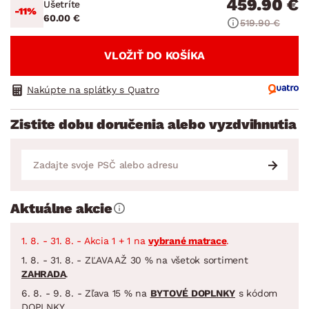
459.90 €
Ušetríte
-11%
60.00 €
519.90 €
VLOŽIŤ DO KOŠÍKA
Nakúpte na splátky s Quatro
Zistite dobu doručenia alebo vyzdvihnutia
Aktuálne akcie
1. 8. - 31. 8. - Akcia 1 + 1 na
vybrané matrace
.
1. 8. - 31. 8. - ZĽAVA AŽ 30 % na všetok sortiment
ZAHRADA
.
6. 8. - 9. 8. - Zľava 15 % na
BYTOVÉ DOPLNKY
s kódom
DOPLNKY.