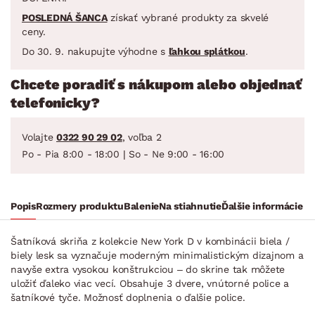
POSLEDNÁ ŠANCA
získať vybrané produkty za skvelé
ceny.
Do 30. 9. nakupujte výhodne s
ľahkou splátkou
.
Chcete poradiť s nákupom alebo objednať
telefonicky?
Volajte
0322 90 29 02
, voľba 2
Po - Pia 8:00 - 18:00 | So - Ne 9:00 - 16:00
Popis
Rozmery produktu
Balenie
Na stiahnutie
Ďalšie informácie
Šatníková skriňa z kolekcie New York D v kombinácii biela /
biely lesk sa vyznačuje moderným minimalistickým dizajnom a
navyše extra vysokou konštrukciou – do skrine tak môžete
uložiť ďaleko viac vecí. Obsahuje 3 dvere, vnútorné police a
šatníkové tyče. Možnosť doplnenia o ďalšie police.