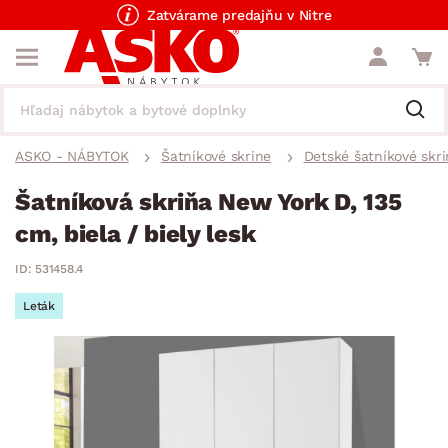
Zatvárame predajňu v Nitre
ASKO - NÁBYTOK
Šatníkové skrine
Detské šatníkové skri
Šatníková skriňa New York D, 135
cm, biela / biely lesk
ID: 531458.4
Leták