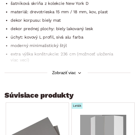
šatníková skriňa z kolekcie New York D
materiál: drevotrieska 15 mm / 18 mm, kov, plast
dekor korpusu: biely mat
dekor prednej plochy: biely lakovaný lesk
úchyt: kovový L profil, sivá alu farba
moderný minimalistický štýl
extra výška konštrukcie: 236 cm (možnosť uloženia
viac vecí)
celková šírka skrine: 135 cm
Zobraziť viac
3 x otočné dvere
členenie vnútorného priestoru: 2 x vnútorný blok
Súvisiace produkty
ľavý vnútorný blok: šírka cca 87 cm, otvorený úložný
priestor, 1 x závesná šatníková tyč z kovu, 1 x horná polica
Leták
pravý vnútorný blok: šírka cca 43 cm, otvorený úložný
priestor, 1 x závesná šatníková tyč z kovu, 1 x horná polica
perokresba vnútorného priestoru skrine viď fotogaléria
dekor vnútorného priestoru: optika šedého