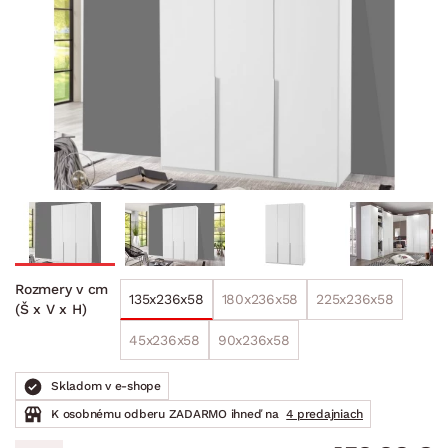
Rozmery v cm
135x236x58
180x236x58
225x236x58
(Š x V x H)
45x236x58
90x236x58
Skladom v e-shope
K osobnému odberu ZADARMO ihneď na
4 predajniach