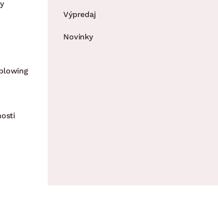
y
Výpredaj
Novinky
blowing
nosti
K, všetky práva vyhradené. - InveoCMS,
Inveo.cz s.r.o.
Všetky 