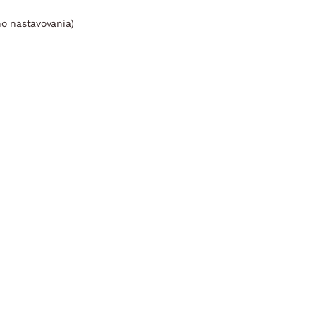
ho nastavovania)
Iba e-shop
Vyšší regál
Kub,
biely