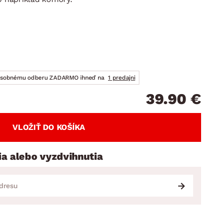
DOPLNKY
VIANOCE
hradné doplnky
ahradné zostavy
osobnému odberu ZADARMO ihneď na
1 predajni
39.90 €
VLOŽIŤ DO KOŠÍKA
ia alebo vyzdvihnutia