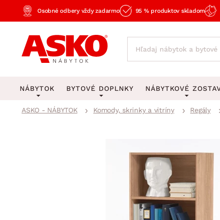
Osobné odbery vždy zadarmo
95 % produktov skladom
NÁBYTOK
BYTOVÉ DOPLNKY
NÁBYTKOVÉ ZOSTA
ASKO - NÁBYTOK
Komody, skrinky a vitríny
Regály
KOBERCE
OSVETLENIE
Obývacie zost
Veľké a stredné koberce
Stolové lampy a lampi
Spálňové zost
Behúne a malé koberce
Stropné osvetlenie
Kancelárske zos
Obývacia izba
Detské koberce
Lustre a závesné svieti
Kuchynské zost
Spálňa
Kúpeľňové predložky
Stojacie lampy
Detské zosta
Pracovňa a kancelária
Zobrazit vše
Zobrazit vše
Predsieňové zos