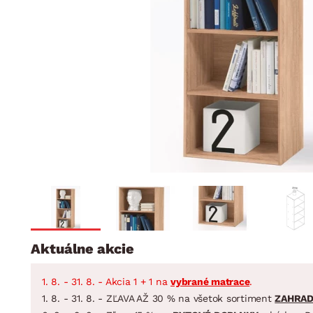
Jedáleň
BYTOVÝ TEXTIL
STOLOVANIE A VAR
Kúpeľňové zost
Detská izba
Prikrývky
Jedálenský servis
Jedálenské zos
Vankúše
Predsieň, šatník a chodba
Príbory
Záhradné zost
Koberce
Hrnce
Kuchyňa
Závesy a žalúzie
Panvice
Kúpeľňa
Zobrazit vše
Zobrazit vše
Záhrada
VEĽKÁ NOC
Domácnosť
Aktuálne akcie
1. 8. - 31. 8. - Akcia 1 + 1 na
vybrané matrace
.
1. 8. - 31. 8. - ZĽAVA AŽ 30 % na všetok sortiment
ZAHRA