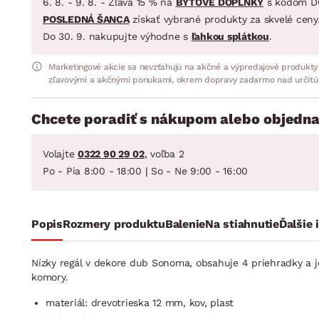
6. 8. - 9. 8. - Zľava 15 % na
BYTOVÉ DOPLNKY
s kódom D
POSLEDNÁ ŠANCA
získať vybrané produkty za skvelé ceny
Do 30. 9. nakupujte výhodne s
ľahkou splátkou
.
Marketingové akcie sa nevzťahujú na akčné a výpredajové produkty
zľavovými a akčnými ponukami, okrem dopravy zadarmo nad určitú
Chcete poradiť s nákupom alebo objedna
Volajte
0322 90 29 02
, voľba 2
Po - Pia 8:00 - 18:00 | So - Ne 9:00 - 16:00
Popis
Rozmery produktu
Balenie
Na stiahnutie
Ďalšie 
Nízky regál v dekore dub Sonoma, obsahuje 4 priehradky a j
komory.
materiál: drevotrieska 12 mm, kov, plast