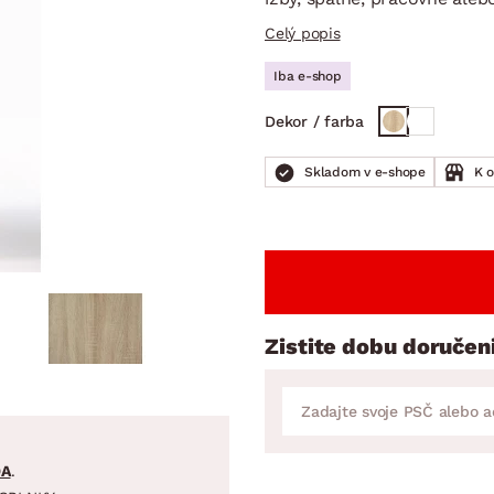
ENIE
DOMÁCE SPOTREBIČE
ZÁHRADNÉ 
avy
Zá
Celý popis
tavy
Z
Iba e-shop
avy
Dekor / farba
Skladom v e-shope
K 
Zistite dobu doručen
DA
.