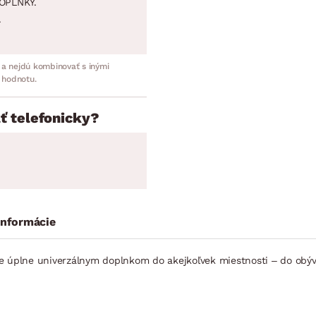
OPLNKY.
.
 a nejdú kombinovať s inými
 hodnotu.
ť telefonicky?
informácie
e úplne univerzálnym doplnkom do akejkoľvek miestnosti – do obýva