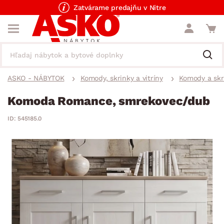
Zatvárame predajňu v Nitre
ASKO - NÁBYTOK
Komody, skrinky a vitríny
Komody a skr
Komoda Romance, smrekovec/dub
ID: 545185.0