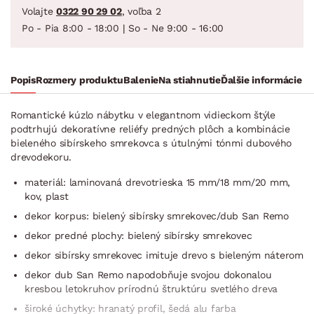
Volajte
0322 90 29 02
, voľba 2
Po - Pia 8:00 - 18:00 | So - Ne 9:00 - 16:00
Popis
Rozmery produktu
Balenie
Na stiahnutie
Ďalšie informácie
Romantické kúzlo nábytku v elegantnom vidieckom štýle
podtrhujú dekoratívne reliéfy predných plôch a kombinácie
bieleného sibírskeho smrekovca s útulnými tónmi dubového
drevodekoru.
materiál: laminovaná drevotrieska 15 mm/18 mm/20 mm,
kov, plast
dekor korpus: bielený sibírsky smrekovec/dub San Remo
dekor predné plochy: bielený sibírsky smrekovec
dekor sibírsky smrekovec imituje drevo s bieleným náterom
dekor dub San Remo napodobňuje svojou dokonalou
kresbou letokruhov prírodnú štruktúru svetlého dreva
široké úchytky: hranatý profil, šedá alu farba