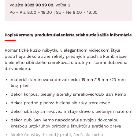
Volajte
0322 90 29 02
, voľba 2
Po - Pia 8:00 - 18:00 | So - Ne 9:00 - 16:00
Popis
Rozmery produktu
Balenie
Na stiahnutie
Ďalšie informácie
Romantické kúzlo nábytku v elegantnom vidieckom štýle
podtrhujú dekoratívne reliéfy predných plôch a kombinácie
bieleného sibírskeho smrekovca s útulnými tónmi dubového
drevodekoru.
materiál: laminovaná drevotrieska 15 mm/18 mm/20 mm,
kov, plast
dekor korpus: bielený sibírsky smrekovec/dub San Remo
dekor predné plochy: bielený sibírsky smrekovec
dekor sibírsky smrekovec imituje drevo s bieleným náterom
dekor dub San Remo napodobňuje svojou dokonalou
kresbou letokruhov prírodnú štruktúru svetlého dreva
široké úchytky: hranatý profil, šedá alu farba