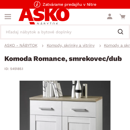
Zatvárame predajňu v Nitre
ASKO - NÁBYTOK
Komody, skrinky a vitríny
Komody a skr
Komoda Romance, smrekovec/dub
ID: 545185.1