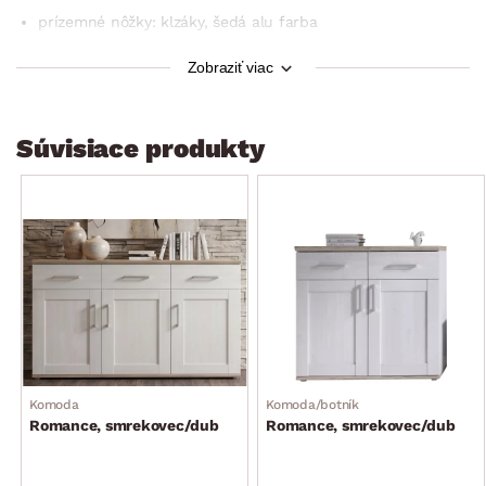
prízemné nôžky: klzáky, šedá alu farba
výrazná horná konštrukcia: hrúbka materiálu 32 mm,
Zobraziť viac
zaoblená predná hrana
dekoratívne reliéfy predných plôch
celková šírka: 93 cm
Súvisiace produkty
2 x horná zásuvka (kovové bočné pojazdy, odporúčaná
nosnosť zásuvky do 4 kg)
2 x dvere (vo vnútri úložný priestor, 2 x drevená polica –
výškovo nastaviteľná, odporúčaná nosnosť police do 4 kg)
elegantný vidiecky/domácky štýl
dodávané v demonte
Komoda
Komoda/botník
Romance, smrekovec/dub
Romance, smrekovec/dub