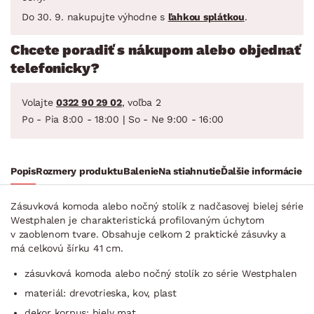
Do 30. 9. nakupujte výhodne s
ľahkou splátkou
.
Chcete poradiť s nákupom alebo objednať
telefonicky?
Volajte
0322 90 29 02
, voľba 2
Po - Pia 8:00 - 18:00 | So - Ne 9:00 - 16:00
Popis
Rozmery produktu
Balenie
Na stiahnutie
Ďalšie informácie
Zásuvková komoda alebo nočný stolík z nadčasovej bielej série
Westphalen je charakteristická profilovaným úchytom
v zaoblenom tvare. Obsahuje celkom 2 praktické zásuvky a
má celkovú šírku 41 cm.
zásuvková komoda alebo nočný stolík zo série Westphalen
materiál: drevotrieska, kov, plast
dekor korpus: biely mat