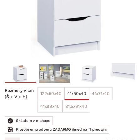
Rozmery v cm
122x50x40
41x50x40
41x71x40
(Š x V x H)
41x89x40
81,5x91x40
Skladom v e-shope
K osobnému odberu ZADARMO ihneď na
1 predajni