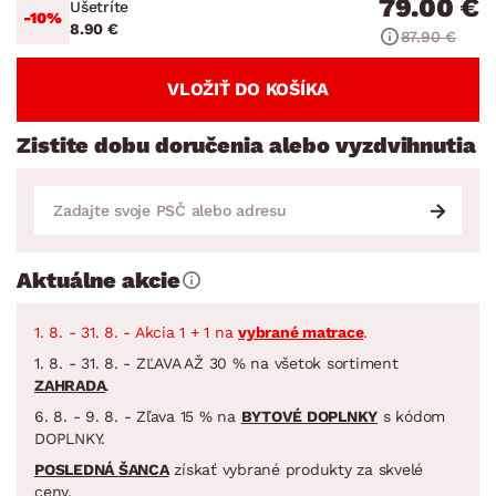
79.00 €
Ušetríte
-10%
8.90 €
87.90 €
VLOŽIŤ DO KOŠÍKA
Zistite dobu doručenia alebo vyzdvihnutia
Aktuálne akcie
1. 8. - 31. 8. - Akcia 1 + 1 na
vybrané matrace
.
1. 8. - 31. 8. - ZĽAVA AŽ 30 % na všetok sortiment
ZAHRADA
.
6. 8. - 9. 8. - Zľava 15 % na
BYTOVÉ DOPLNKY
s kódom
DOPLNKY.
POSLEDNÁ ŠANCA
získať vybrané produkty za skvelé
ceny.