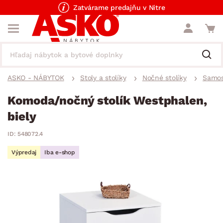
Zatvárame predajňu v Nitre
ASKO - NÁBYTOK
Stoly a stolíky
Nočné stolíky
Samos
Komoda/nočný stolík Westphalen,
biely
ID: 548072.4
Výpredaj
Iba e-shop