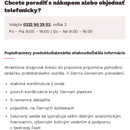
Chcete poradiť s nákupom alebo objednať
telefonicky?
Volajte
0322 90 29 02
, voľba 2
Po - Pia 8:00 - 18:00 | So - Ne 9:00 - 16:00
Popis
Rozmery produktu
Balenie
Na stiahnutie
Ďalšie informácie
Atraktívne dizajnové kreslo do pracovne pripomína pohodlnú
sedačku pretekárskeho vozidla. V čierno-červenom prevedení.
stabilná konštrukcia z ocele
povrch konštrukcie krytý čiernym plastom
5-ramenná základňa
pojazdné, na čiernych kolieskach
čalúnený sedák sa vyznačuje veľmi dobrým anatomickým
tvarovaním, výborným bočným vedením a podporou
v bedrovej časti