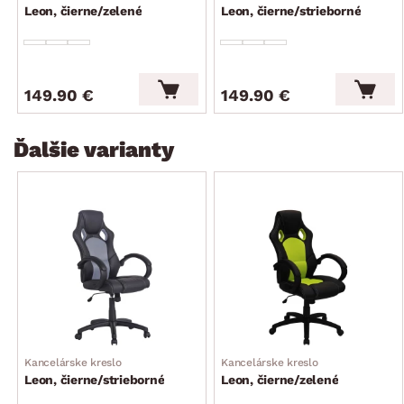
jedno z najpohodlnejších kresiel z celého sortimentu
Leon, čierne/zelené
Leon, čierne/strieborné
max odporúčaná nosnosť do 120 kg
dodávané v demonte
149.90 €
149.90 €
Ďalšie varianty
Kancelárske kreslo
Kancelárske kreslo
Leon, čierne/strieborné
Leon, čierne/zelené