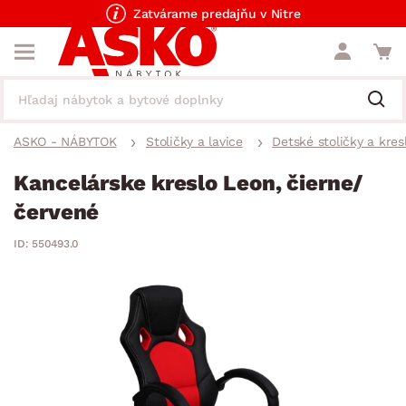
Zatvárame predajňu v Nitre
ASKO - NÁBYTOK
Stoličky a lavice
Detské stoličky a kres
Kancelárske kreslo Leon, čierne/
červené
ID: 550493.0