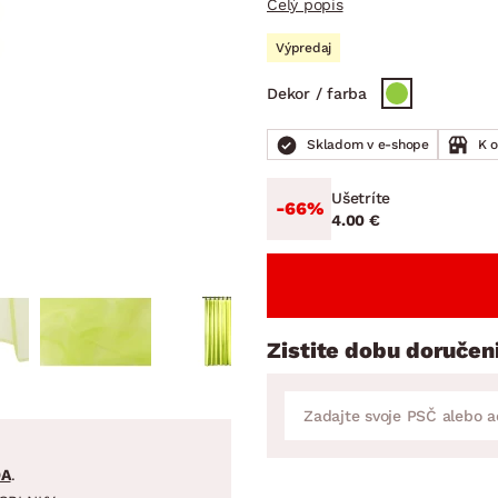
Celý popis
ENIE
DOMÁCE SPOTREBIČE
ZÁHRADNÉ 
avy
Zá
Výpredaj
tavy
Z
Dekor / farba
avy
Skladom v e-shope
K 
Ušetríte
-66%
4.00 €
Zistite dobu doručen
DA
.