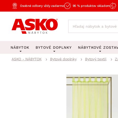
Osobné odbery vždy zadarmo
95 % produktov skladom
NÁBYTOK
BYTOVÉ DOPLNKY
NÁBYTKOVÉ ZOSTA
ASKO - NÁBYTOK
Bytové doplnky
Bytový textil
Z
KOBERCE
OSVETLENIE
Obývacie zost
Veľké a stredné koberce
Stolové lampy a lampi
Spálňové zost
Behúne a malé koberce
Stropné osvetlenie
Kancelárske zos
Obývacia izba
Detské koberce
Lustre a závesné svieti
Kuchynské zost
Spálňa
Kúpeľňové predložky
Stojacie lampy
Detské zosta
Pracovňa a kancelária
Zobrazit vše
Zobrazit vše
Predsieňové zos