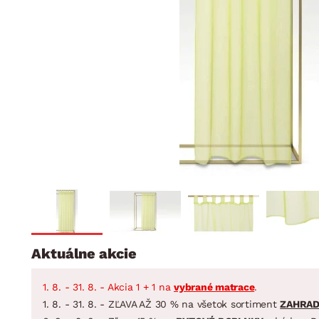
Jedáleň
BYTOVÝ TEXTIL
STOLOVANIE A VAR
Kúpeľňové zost
Detská izba
Prikrývky
Jedálenský servis
Jedálenské zos
Vankúše
Predsieň, šatník a chodba
Príbory
Záhradné zost
Koberce
Hrnce
Kuchyňa
Závesy a žalúzie
Panvice
Kúpeľňa
Zobrazit vše
Zobrazit vše
Záhrada
VEĽKÁ NOC
Domácnosť
Aktuálne akcie
1. 8. - 31. 8. - Akcia 1 + 1 na
vybrané matrace
.
1. 8. - 31. 8. - ZĽAVA AŽ 30 % na všetok sortiment
ZAHRA