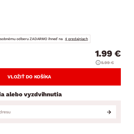
DOPLNKY
VIANOCE
hradné doplnky
ahradné zostavy
osobnému odberu ZADARMO ihneď na
4 predajniach
1.99 €
5.99 €
VLOŽIŤ DO KOŠÍKA
ia alebo vyzdvihnutia