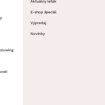
Aktuálny leták
E-shop špeciál
y
Výpredaj
Novinky
blowing
nosti