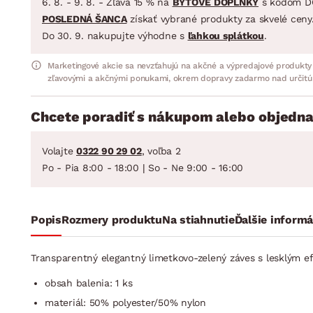
6. 8. - 9. 8. - Zľava 15 % na
BYTOVÉ DOPLNKY
s kódom D
POSLEDNÁ ŠANCA
získať vybrané produkty za skvelé ceny
Do 30. 9. nakupujte výhodne s
ľahkou splátkou
.
Marketingové akcie sa nevzťahujú na akčné a výpredajové produkty
zľavovými a akčnými ponukami, okrem dopravy zadarmo nad určitú
Chcete poradiť s nákupom alebo objedna
Volajte
0322 90 29 02
, voľba 2
Po - Pia 8:00 - 18:00 | So - Ne 9:00 - 16:00
Popis
Rozmery produktu
Na stiahnutie
Ďalšie informá
Transparentný elegantný limetkovo-zelený záves s lesklým ef
obsah balenia: 1 ks
materiál: 50% polyester/50% nylon