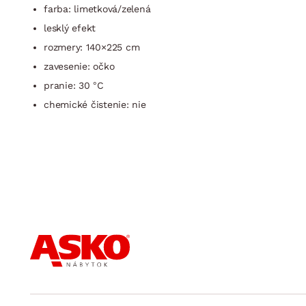
farba: limetková/zelená
lesklý efekt
rozmery: 140×225 cm
zavesenie: očko
pranie: 30 °C
chemické čistenie: nie