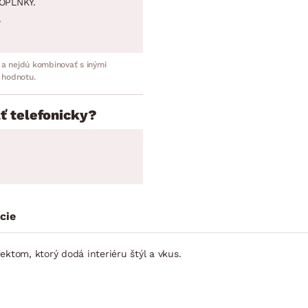
OPLNKY.
.
 a nejdú kombinovať s inými
 hodnotu.
ť telefonicky?
cie
ektom, ktorý dodá interiéru štýl a vkus.