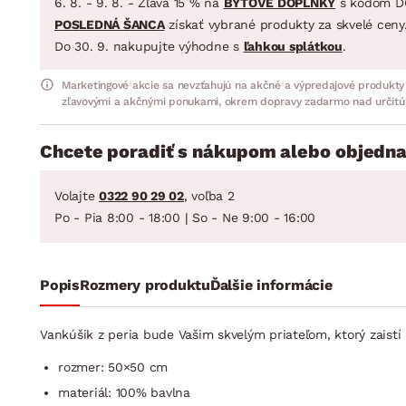
6. 8. - 9. 8. - Zľava 15 % na
BYTOVÉ DOPLNKY
s kódom D
POSLEDNÁ ŠANCA
získať vybrané produkty za skvelé ceny
Do 30. 9. nakupujte výhodne s
ľahkou splátkou
.
Marketingové akcie sa nevzťahujú na akčné a výpredajové produkty
zľavovými a akčnými ponukami, okrem dopravy zadarmo nad určitú
Chcete poradiť s nákupom alebo objedna
Volajte
0322 90 29 02
, voľba 2
Po - Pia 8:00 - 18:00 | So - Ne 9:00 - 16:00
Popis
Rozmery produktu
Ďalšie informácie
Vankúšik z peria bude Vašim skvelým priateľom, ktorý zaist
rozmer: 50×50 cm
materiál: 100% bavlna