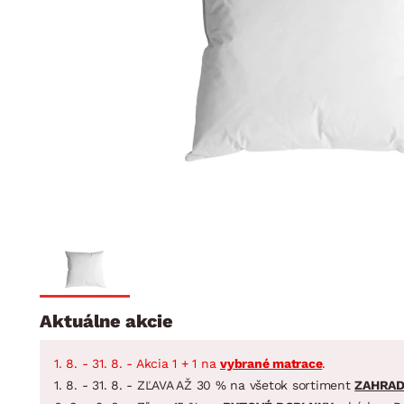
Jedáleň
BYTOVÝ TEXTIL
STOLOVANIE A VAR
Kúpeľňové zost
Detská izba
Prikrývky
Jedálenský servis
Jedálenské zos
Vankúše
Predsieň, šatník a chodba
Príbory
Záhradné zost
Koberce
Hrnce
Kuchyňa
Závesy a žalúzie
Panvice
Kúpeľňa
Zobrazit vše
Zobrazit vše
Záhrada
VEĽKÁ NOC
Domácnosť
Aktuálne akcie
1. 8. - 31. 8. - Akcia 1 + 1 na
vybrané matrace
.
1. 8. - 31. 8. - ZĽAVA AŽ 30 % na všetok sortiment
ZAHRA