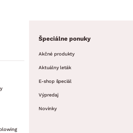
Špeciálne ponuky
Akčné produkty
Aktuálny leták
E-shop špeciál
y
Výpredaj
Novinky
blowing