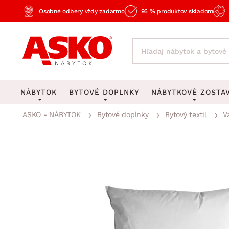
Osobné odbery vždy zadarmo
95 % produktov skladom
NÁBYTOK
BYTOVÉ DOPLNKY
NÁBYTKOVÉ ZOSTA
ASKO - NÁBYTOK
Bytové doplnky
Bytový textil
V
KOBERCE
OSVETLENIE
Obývacie zost
Veľké a stredné koberce
Stolové lampy a lampi
Spálňové zost
Behúne a malé koberce
Stropné osvetlenie
Kancelárske zos
Obývacia izba
Detské koberce
Lustre a závesné svieti
Kuchynské zost
Spálňa
Kúpeľňové predložky
Stojacie lampy
Detské zosta
Pracovňa a kancelária
Zobrazit vše
Zobrazit vše
Predsieňové zos