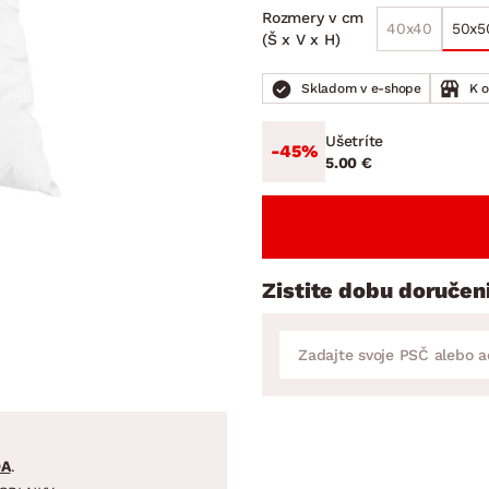
ENIE
DOMÁCE SPOTREBIČE
ZÁHRADNÉ 
Rozmery v cm
avy
Zá
40x40
50x5
(Š x V x H)
tavy
Z
Skladom v e-shope
K 
avy
Ušetríte
-45%
5.00 €
Zistite dobu doručen
DA
.