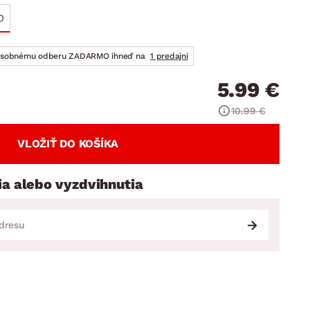
DOPLNKY
VIANOCE
hradné doplnky
0
ahradné zostavy
osobnému odberu ZADARMO ihneď na
1 predajni
5.99 €
10.99 €
VLOŽIŤ DO KOŠÍKA
ia alebo vyzdvihnutia