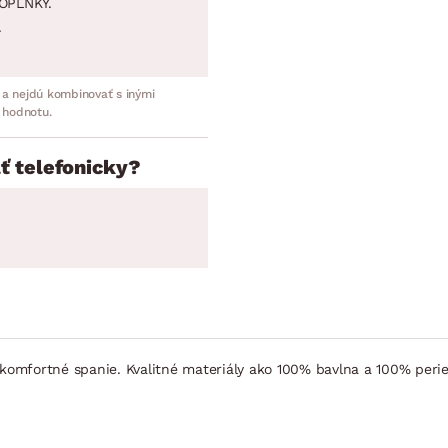
OPLNKY.
.
 a nejdú kombinovať s inými
 hodnotu.
ť telefonicky?
í komfortné spanie. Kvalitné materiály ako 100% bavlna a 100% peri