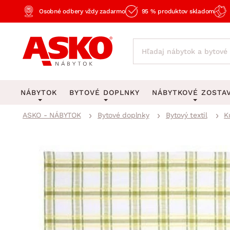
Osobné odbery vždy zadarmo
95 % produktov skladom
NÁBYTOK
BYTOVÉ DOPLNKY
NÁBYTKOVÉ ZOSTA
ASKO - NÁBYTOK
Bytové doplnky
Bytový textil
K
KOBERCE
OSVETLENIE
Obývacie zost
Veľké a stredné koberce
Stolové lampy a lampi
Spálňové zost
Behúne a malé koberce
Stropné osvetlenie
Kancelárske zos
Obývacia izba
Detské koberce
Lustre a závesné svieti
Kuchynské zost
Spálňa
Kúpeľňové predložky
Stojacie lampy
Detské zosta
Pracovňa a kancelária
Zobrazit vše
Zobrazit vše
Predsieňové zos