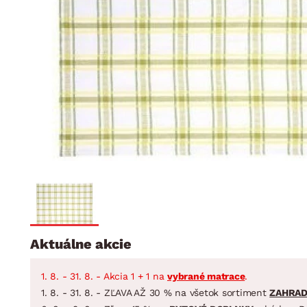
Jedáleň
BYTOVÝ TEXTIL
STOLOVANIE A VAR
Kúpeľňové zost
Detská izba
Prikrývky
Jedálenský servis
Jedálenské zos
Vankúše
Predsieň, šatník a chodba
Príbory
Záhradné zost
Koberce
Hrnce
Kuchyňa
Závesy a žalúzie
Panvice
Kúpeľňa
Zobrazit vše
Zobrazit vše
Záhrada
VEĽKÁ NOC
Domácnosť
Aktuálne akcie
1. 8. - 31. 8. - Akcia 1 + 1 na
vybrané matrace
.
1. 8. - 31. 8. - ZĽAVA AŽ 30 % na všetok sortiment
ZAHRA