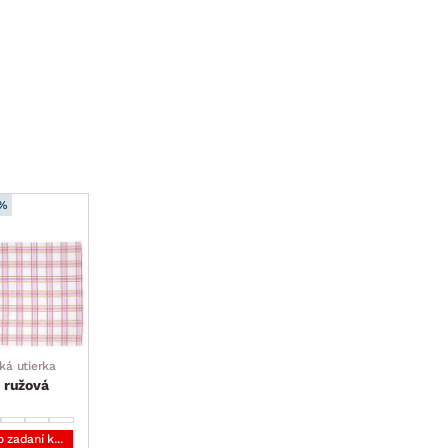
 %
ká utierka
, ružová
Cena po zadaní kódu DOPLNKY