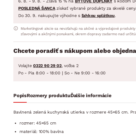
6. 8. - 9. 8. - Zľava 15 % na
BYTOVÉ DOPLNKY
s kódom D
POSLEDNÁ ŠANCA
získať vybrané produkty za skvelé ceny
Do 30. 9. nakupujte výhodne s
ľahkou splátkou
.
Marketingové akcie sa nevzťahujú na akčné a výpredajové produkty
zľavovými a akčnými ponukami, okrem dopravy zadarmo nad určitú
Chcete poradiť s nákupom alebo objedna
Volajte
0322 90 29 02
, voľba 2
Po - Pia 8:00 - 18:00 | So - Ne 9:00 - 16:00
Popis
Rozmery produktu
Ďalšie informácie
Bavlnená zelená kuchynská utierka v rozmere 45×65 cm. Prak
rozmer: 45×65 cm
materiál: 100% bavlna