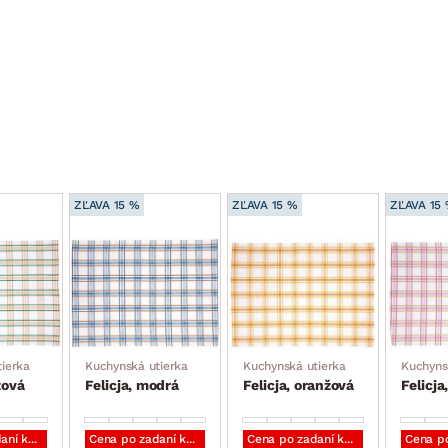
ZĽAVA 15 %
ZĽAVA 15 %
ZĽAVA 15
ierka
Kuchynská utierka
Kuchynská utierka
Kuchyns
žová
Felicja, modrá
Felicja, oranžová
Felicja
Cena po zadaní kódu DOPLNKY
Cena po zadaní kódu DOPLNKY
Cena po zadaní kódu DOPLNKY