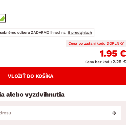
DOPLNKY
VIANOCE
hradné doplnky
ahradné zostavy
osobnému odberu ZADARMO ihneď na
6 predajniach
Cena po zadaní kódu DOPLNKY
1.95 €
2.29 €
Cena bez kódu:
VLOŽIŤ DO KOŠÍKA
ia alebo vyzdvihnutia