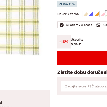
ENIE
DOMÁCE SPOTREBIČE
ZÁHRADNÉ 
ZĽAVA 15 %
avy
Zá
Dekor / farba
tavy
Z
avy
Skladom v e-shope
K 
Ušetríte
-15%
0.34 €
Zistite dobu doručen
DA
.