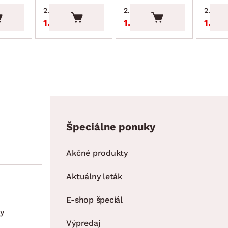
2.29 €
2.29 €
2.29 €
1.95 €
1.95 €
1.95 
Špeciálne ponuky
Akčné produkty
Aktuálny leták
E-shop špeciál
y
Výpredaj