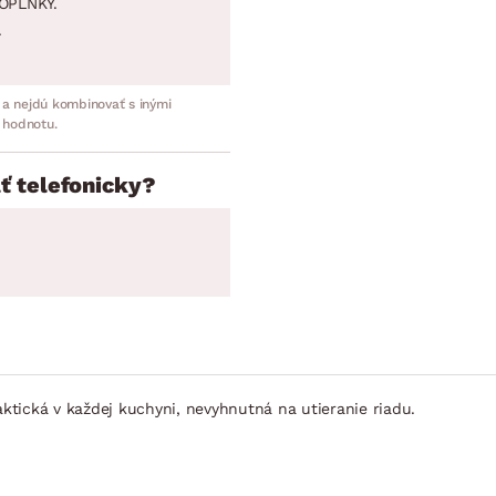
OPLNKY.
.
 a nejdú kombinovať s inými
 hodnotu.
ť telefonicky?
tická v každej kuchyni, nevyhnutná na utieranie riadu.