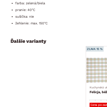
farba: zelená/biela
pranie: 40°C
sušička: nie
žehlenie: max. 150°C
Ďalšie varianty
ZĽAVA 15 %
Kuchynská ut
Felicja, bé