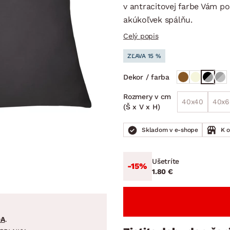
ENIE
DOMÁCE SPOTREBIČE
ZÁHRADNÉ 
v antracitovej farbe Vám 
avy
Zá
akúkoľvek spálňu.
tavy
Z
Celý popis
avy
ZĽAVA 15 %
Dekor / farba
Rozmery v cm
40x40
40x6
(Š x V x H)
Skladom v e-shope
K 
Ušetríte
-15%
1.80 €
DA
.