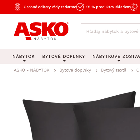
Osobné odbery vždy zadarmo
95 % produktov skladom
NÁBYTOK
BYTOVÉ DOPLNKY
NÁBYTKOVÉ ZOSTA
ASKO - NÁBYTOK
Bytové doplnky
Bytový textil
O
KOBERCE
OSVETLENIE
Obývacie zost
Veľké a stredné koberce
Stolové lampy a lampi
Spálňové zost
Behúne a malé koberce
Stropné osvetlenie
Kancelárske zos
Obývacia izba
Detské koberce
Lustre a závesné svieti
Kuchynské zost
Spálňa
Kúpeľňové predložky
Stojacie lampy
Detské zosta
Pracovňa a kancelária
Zobrazit vše
Zobrazit vše
Predsieňové zos