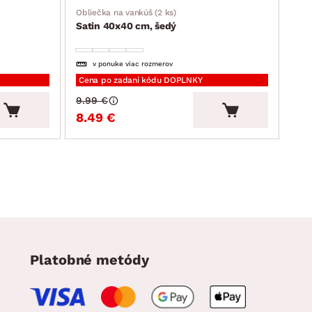
Sat
Obliečka na vankúš (2 ks)
Satin 40x40 cm, šedý
v ponuke viac rozmerov
Cena po zadaní kódu DOPLNKY
Cen
9.99 €
11.
8.49 €
10
Platobné metódy