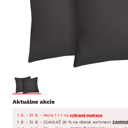
Jedáleň
BYTOVÝ TEXTIL
STOLOVANIE A VAR
Kúpeľňové zost
Detská izba
Prikrývky
Jedálenský servis
Jedálenské zos
Vankúše
Predsieň, šatník a chodba
Príbory
Záhradné zost
Koberce
Hrnce
Kuchyňa
Závesy a žalúzie
Panvice
Kúpeľňa
Zobrazit vše
Zobrazit vše
Záhrada
VEĽKÁ NOC
Domácnosť
Aktuálne akcie
1. 8. - 31. 8. - Akcia 1 + 1 na
vybrané matrace
.
1. 8. - 31. 8. - ZĽAVA AŽ 30 % na všetok sortiment
ZAHRA