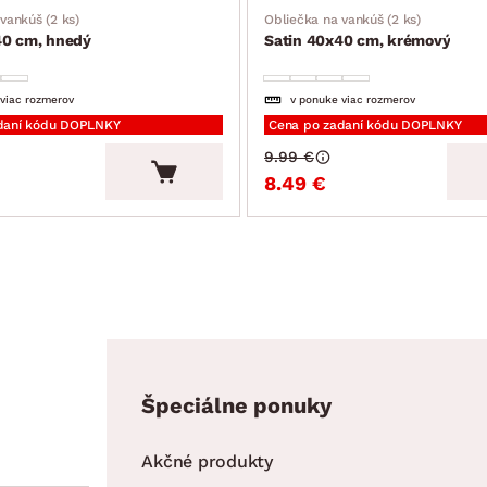
vankúš (2 ks)
Obliečka na vankúš (2 ks)
40 cm, hnedý
Satin 40x40 cm, krémový
 viac rozmerov
v ponuke viac rozmerov
daní kódu DOPLNKY
Cena po zadaní kódu DOPLNKY
9.99 €
8.49 €
Špeciálne ponuky
Akčné produkty