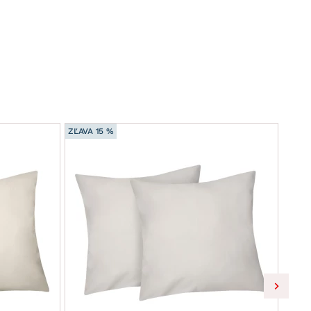
ZĽAVA 15 %
ZĽAVA
Obli