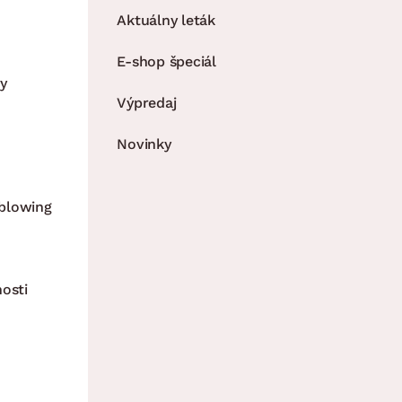
Aktuálny leták
E-shop špeciál
y
Výpredaj
Novinky
blowing
nosti