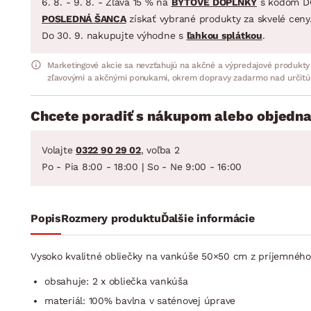
6. 8. - 9. 8. - Zľava 15 % na
BYTOVÉ DOPLNKY
s kódom D
POSLEDNÁ ŠANCA
získať vybrané produkty za skvelé ceny
Do 30. 9. nakupujte výhodne s
ľahkou splátkou
.
Marketingové akcie sa nevzťahujú na akčné a výpredajové produkty
zľavovými a akčnými ponukami, okrem dopravy zadarmo nad určitú
Chcete poradiť s nákupom alebo objedna
Volajte
0322 90 29 02
, voľba 2
Po - Pia 8:00 - 18:00 | So - Ne 9:00 - 16:00
Popis
Rozmery produktu
Ďalšie informácie
Vysoko kvalitné obliečky na vankúše 50×50 cm z príjemného
obsahuje: 2 x obliečka vankúša
materiál: 100% bavlna v saténovej úprave