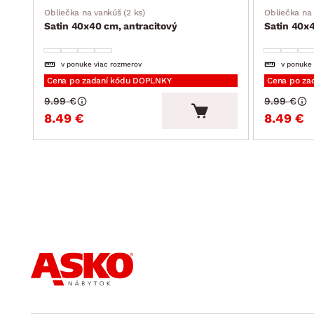
Obliečka na vankúš (2 ks)
Obliečka na 
Satin 40x40 cm, antracitový
Satin 40x
v ponuke viac rozmerov
v ponuke
Cena po zadaní kódu DOPLNKY
Cena po za
9.99 €
9.99 €
8.49 €
8.49 €