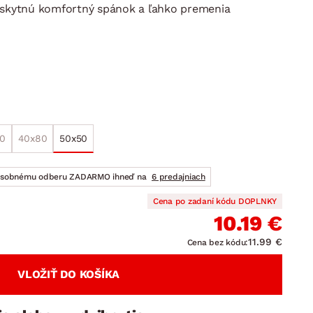
DOPLNKY
VIANOCE
poskytnú komfortný spánok a ľahko premenia
hradné doplnky
ahradné zostavy
0
40x80
50x50
osobnému odberu ZADARMO ihneď na
6 predajniach
Cena po zadaní kódu DOPLNKY
10.19 €
11.99 €
Cena bez kódu:
VLOŽIŤ DO KOŠÍKA