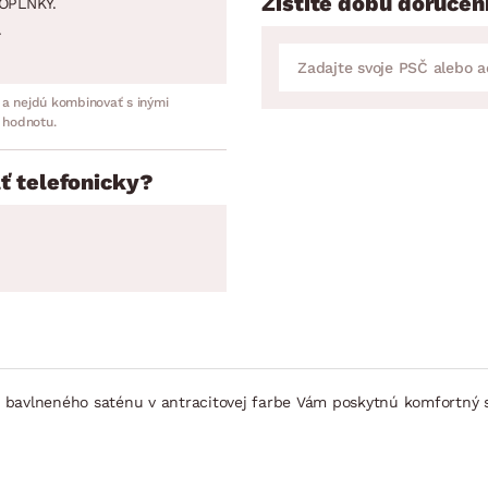
Zistite dobu doručen
OPLNKY.
.
 a nejdú kombinovať s inými
 hodnotu.
ť telefonicky?
 bavlneného saténu v antracitovej farbe Vám poskytnú komfortný s