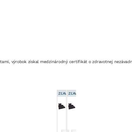
tami, výrobok získal medzinárodný certifikát o zdravotnej nezávadn
ZĽAVA 15 %
ZĽAVA 15 %
Obliečky
Obliečky
Satin
Satin,
200x200
antracitové
cm,