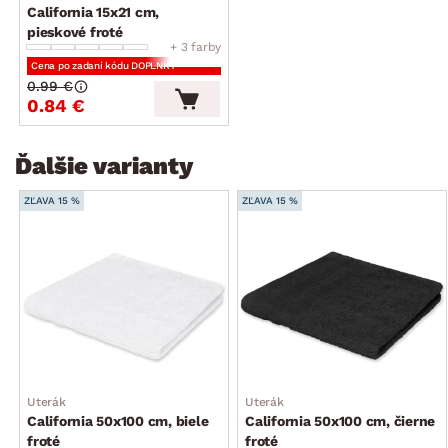
California 15x21 cm,
pieskové froté
+ 3 farby
Cena po zadaní kódu DOPLNKY
0.99 €
0.84 €
Ďalšie varianty
ZĽAVA 15 %
ZĽAVA 15 %
Uterák
Uterák
California 50x100 cm, biele
California 50x100 cm, čierne
froté
froté