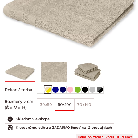
Dekor / farba
Rozmery v cm
30x50
50x100
70x140
(Š x V x H)
Skladom v e-shope
K osobnému odberu ZADARMO ihneď na
2 predajniach
Cena po zadaní kódu DOPLNKY