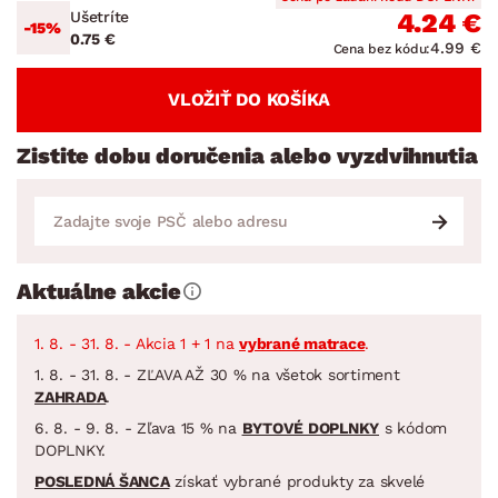
Ušetríte
4.24 €
-15%
0.75 €
4.99 €
Cena bez kódu:
VLOŽIŤ DO KOŠÍKA
Zistite dobu doručenia alebo vyzdvihnutia
Aktuálne akcie
1. 8. - 31. 8. - Akcia 1 + 1 na
vybrané matrace
.
1. 8. - 31. 8. - ZĽAVA AŽ 30 % na všetok sortiment
ZAHRADA
.
6. 8. - 9. 8. - Zľava 15 % na
BYTOVÉ DOPLNKY
s kódom
DOPLNKY.
POSLEDNÁ ŠANCA
získať vybrané produkty za skvelé