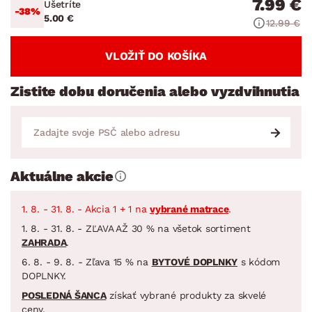
7.99 €
Ušetríte
-38%
5.00 €
12.99 €
VLOŽIŤ DO KOŠÍKA
Zistite dobu doručenia alebo vyzdvihnutia
Aktuálne akcie
1. 8. - 31. 8. - Akcia 1 + 1 na
vybrané matrace
.
1. 8. - 31. 8. - ZĽAVA AŽ 30 % na všetok sortiment
ZAHRADA
.
6. 8. - 9. 8. - Zľava 15 % na
BYTOVÉ DOPLNKY
s kódom
DOPLNKY.
POSLEDNÁ ŠANCA
získať vybrané produkty za skvelé
ceny.