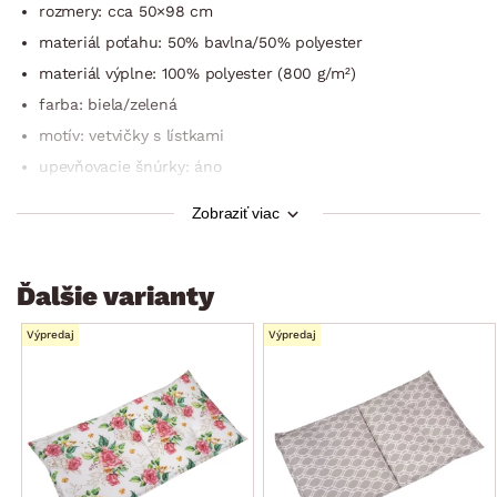
rozmery: cca 50×98 cm
materiál poťahu: 50% bavlna/50% polyester
materiál výplne: 100% polyester (800 g/m²)
farba: biela/zelená
motív: vetvičky s lístkami
upevňovacie šnúrky: áno
pranie iba v ruke
Zobraziť viac
vhodné na záhradný nábytok
ideálne do domácnosti, na záhradu alebo chatu
Ďalšie varianty
Oeko-Tex Standard 100 (výrobok prešiel laboratórnymi
testami, výrobok získal medzinárodný certifikát
o zdravotnej nezávadnosti)
Výpredaj
Výpredaj