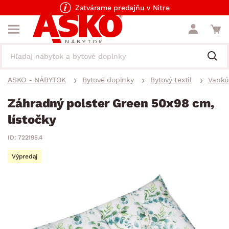
Zatvárame predajňu v Nitre
ASKO - NÁBYTOK
Bytové doplnky
Bytový textil
Vankú
Záhradný polster Green 50x98 cm,
lístočky
ID: 722195.4
Výpredaj