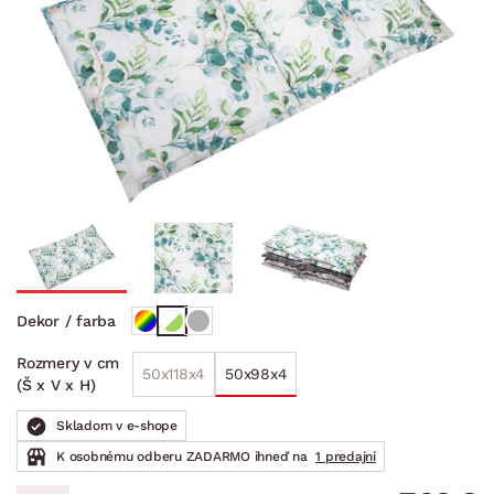
Dekor / farba
Rozmery v cm
50x118x4
50x98x4
(Š x V x H)
Skladom v e-shope
K osobnému odberu ZADARMO ihneď na
1 predajni