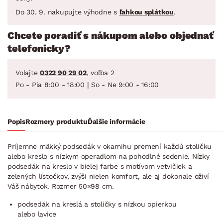
Do 30. 9. nakupujte výhodne s
ľahkou splátkou
.
Chcete poradiť s nákupom alebo objednať
telefonicky?
Volajte
0322 90 29 02
, voľba 2
Po - Pia 8:00 - 18:00 | So - Ne 9:00 - 16:00
Popis
Rozmery produktu
Ďalšie informácie
Príjemne mäkký podsedák v okamihu premení každú stoličku
alebo kreslo s nízkym operadlom na pohodlné sedenie. Nízky
podsedák na kreslo v bielej farbe s motívom vetvičiek a
zelených lístočkov, zvýši nielen komfort, ale aj dokonale oživí
Váš nábytok. Rozmer 50×98 cm.
podsedák na kreslá a stoličky s nízkou opierkou
alebo lavice