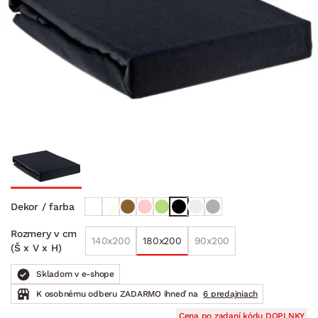
Dekor / farba
Rozmery v cm
140x200
180x200
90x200
(Š x V x H)
Skladom v e-shope
K osobnému odberu ZADARMO ihneď na
6 predajniach
Cena po zadaní kódu DOPLNKY