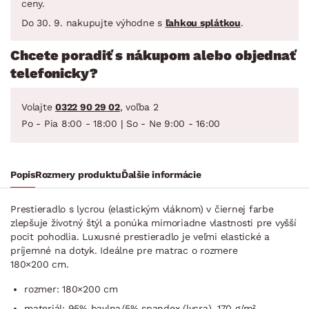
ceny.
Do 30. 9. nakupujte výhodne s
ľahkou splátkou
.
Chcete poradiť s nákupom alebo objednať
telefonicky?
Volajte
0322 90 29 02
, voľba 2
Po - Pia 8:00 - 18:00 | So - Ne 9:00 - 16:00
Popis
Rozmery produktu
Ďalšie informácie
Prestieradlo s lycrou (elastickým vláknom) v čiernej farbe
zlepšuje životný štýl a ponúka mimoriadne vlastnosti pre vyšší
pocit pohodlia. Luxusné prestieradlo je veľmi elastické a
príjemné na dotyk. Ideálne pre matrac o rozmere
180×200 cm.
rozmer: 180×200 cm
materiál: 95% bavlna/5% spandex (lycra), 170 g/m²