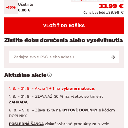
Ušetríte
33.99 €
-15%
6.00 €
39.99 €
Cena bez kódu:
VLOŽIŤ DO KOŠÍKA
Zistite dobu doručenia alebo vyzdvihnutia
Aktuálne akcie
1. 8. - 31. 8. - Akcia 1 + 1 na
vybrané matrace
.
1. 8. - 31. 8. - ZĽAVA AŽ 30 % na všetok sortiment
ZAHRADA
.
6. 8. - 9. 8. - Zľava 15 % na
BYTOVÉ DOPLNKY
s kódom
DOPLNKY.
POSLEDNÁ ŠANCA
získať vybrané produkty za skvelé