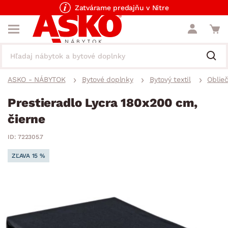
Zatvárame predajňu v Nitre
ASKO - NÁBYTOK
Bytové doplnky
Bytový textil
Oblieč
Prestieradlo Lycra 180x200 cm,
čierne
ID: 722305.7
ZĽAVA 15 %