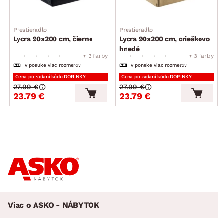
Prestieradlo
Prestieradlo
Lycra 90x200 cm, čierne
Lycra 90x200 cm, orieškovo
hnedé
+ 3 farby
+ 3 farby
v ponuke viac rozmerov
v ponuke viac rozmerov
Cena po zadaní kódu DOPLNKY
Cena po zadaní kódu DOPLNKY
27.99 €
27.99 €
23.79 €
23.79 €
Viac o ASKO - NÁBYTOK