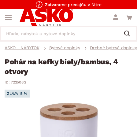
Zatvárame predajňu v Nitre
ASKO - NÁBYTOK
Bytové doplnky
Drobné bytové doplnky
Pohár na kefky biely/bambus, 4
otvory
ID: 722506.2
ZĽAVA 15 %