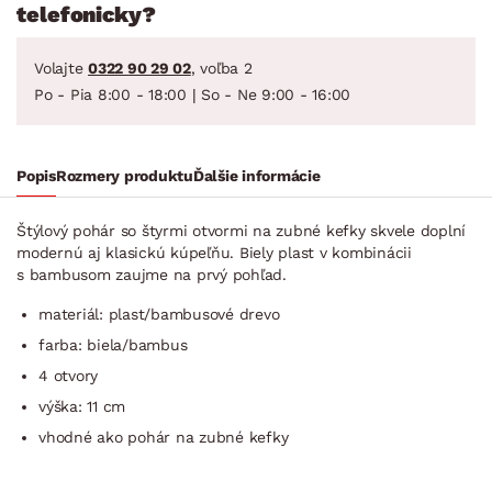
telefonicky?
Volajte
0322 90 29 02
, voľba 2
Po - Pia 8:00 - 18:00 | So - Ne 9:00 - 16:00
Popis
Rozmery produktu
Ďalšie informácie
Štýlový pohár so štyrmi otvormi na zubné kefky skvele doplní
modernú aj klasickú kúpeľňu. Biely plast v kombinácii
s bambusom zaujme na prvý pohľad.
materiál: plast/bambusové drevo
farba: biela/bambus
4 otvory
výška: 11 cm
vhodné ako pohár na zubné kefky