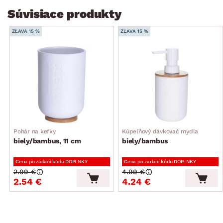
Súvisiace produkty
ZĽAVA 15 %
ZĽAVA 15 %
Pohár na kefky
Kúpeľňový dávkovač mydla
biely/bambus, 11 cm
biely/bambus
Cena po zadaní kódu DOPLNKY
Cena po zadaní kódu DOPLNKY
2.99 €
4.99 €
2.54 €
4.24 €