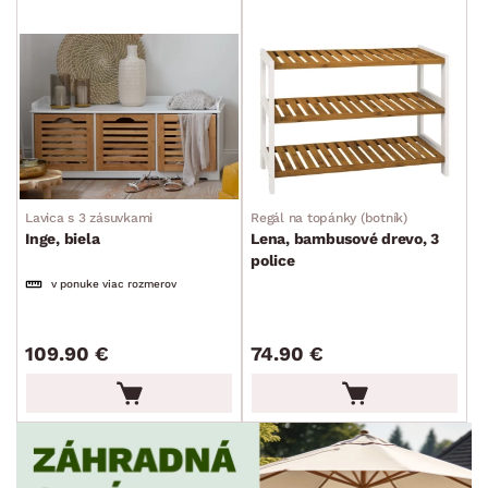
MIESTNOSŤ
SKLADOVOSŤ
Lavica s 3 zásuvkami
Regál na topánky (botník)
Inge, biela
Lena, bambusové drevo, 3
police
v ponuke viac rozmerov
109.90 €
74.90 €