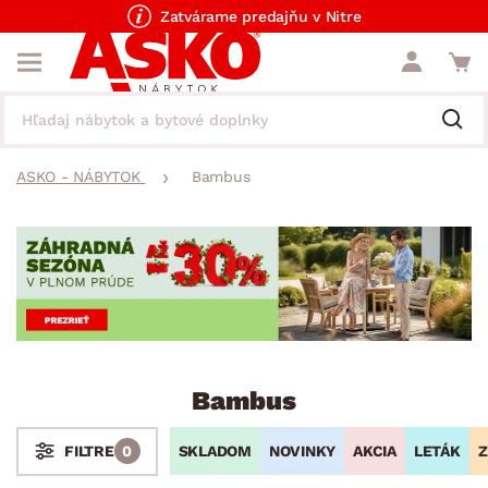
Zatvárame predajňu v Nitre
ASKO - NÁBYTOK
Bambus
Bambus
SKLADOM
NOVINKY
AKCIA
LETÁK
Z
FILTRE
0