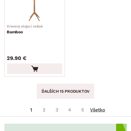
Drevený stojací vešiak
Bamboo
29.90 €
ĎALŠÍCH 15 PRODUKTOV
1
2
3
4
5
Všetko