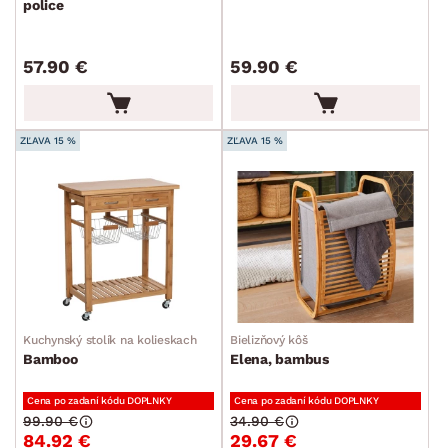
police
57.90 €
59.90 €
ZĽAVA 15 %
ZĽAVA 15 %
Kuchynský stolík na kolieskach
Bielizňový kôš
Bamboo
Elena, bambus
Cena po zadaní kódu DOPLNKY
Cena po zadaní kódu DOPLNKY
99.90 €
34.90 €
84.92 €
29.67 €