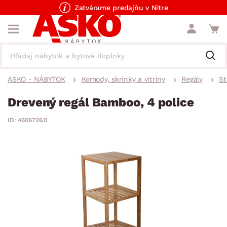
Zatvárame predajňu v Nitre
ASKO - NÁBYTOK
Komody, skrinky a vitríny
Regály
St
Drevený regál Bamboo, 4 police
ID: 4606726.0