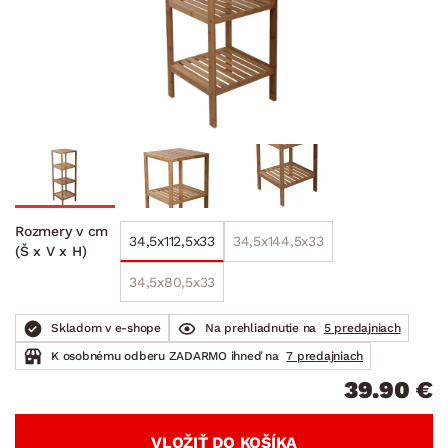
Rozmery v cm
34,5x112,5x33
34,5x144,5x33
(Š x V x H)
34,5x80,5x33
Skladom v e-shope
Na prehliadnutie na
5 predajniach
K osobnému odberu ZADARMO ihneď na
7 predajniach
39.90 €
VLOŽIŤ DO KOŠÍKA