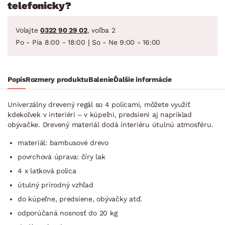
telefonicky?
Volajte
0322 90 29 02
, voľba 2
Po - Pia 8:00 - 18:00 | So - Ne 9:00 - 16:00
Popis
Rozmery produktu
Balenie
Ďalšie informácie
Univerzálny drevený regál so 4 policami, môžete využiť
kdekoľvek v interiéri – v kúpeľni, predsieni aj napríklad
obývačke. Drevený materiál dodá interiéru útulnú atmosféru.
materiál: bambusové drevo
povrchová úprava: číry lak
4 x latková polica
útulný prírodný vzhľad
do kúpeľne, predsiene, obývačky atď.
odporúčaná nosnosť do 20 kg