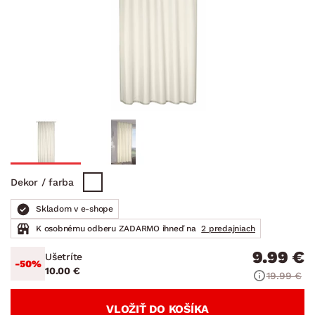
Dekor / farba
Skladom v e-shope
K osobnému odberu ZADARMO ihneď na
2 predajniach
9.99 €
Ušetríte
-50%
10.00 €
19.99 €
VLOŽIŤ DO KOŠÍKA