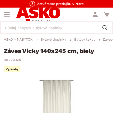
Zatvárame predajňu v Nitre
ASKO - NÁBYTOK
Bytové doplnky
Bytový textil
Závesy
Záves Vicky 140x245 cm, biely
ID: 722512.0
Výpredaj