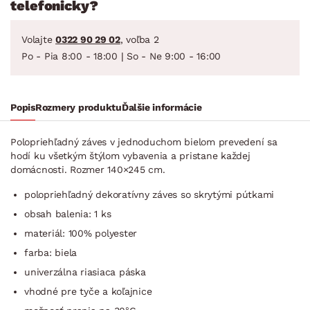
telefonicky?
Volajte
0322 90 29 02
, voľba 2
Po - Pia 8:00 - 18:00 | So - Ne 9:00 - 16:00
Popis
Rozmery produktu
Ďalšie informácie
Polopriehľadný záves v jednoduchom bielom prevedení sa
hodí ku všetkým štýlom vybavenia a pristane každej
domácnosti. Rozmer 140×245 cm.
polopriehľadný dekoratívny záves so skrytými pútkami
obsah balenia: 1 ks
materiál: 100% polyester
farba: biela
univerzálna riasiaca páska
vhodné pre tyče a koľajnice