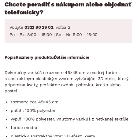
Chcete poradiť s nákupom alebo objednať
telefonicky?
Volajte
0322 90 29 02
, voľba 2
Po - Pia 8:00 - 18:00 | So - Ne 9:00 - 16:00
Popis
Rozmery produktu
Ďalšie informácie
Dekoračný vankúš o rozmere 45×45 cm v modrej farbe
s abstraktným plastickým vzorom vytvárajúci 3D efekt, ktorý
pripomína kvety, perfektne ozdobí pohovku, kreslo alebo
posteľ.
rozmery: cca 45×45 cm
poťah: 100% polyester
výplň: 100% polyester, vnútorný vankúš z netkanej textílie
farba: modrá
plastický abstraktný vzor: 3D efekt, kvety