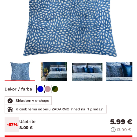
Dekor / farba
Skladom v e-shope
K osobnému odberu ZADARMO ihneď na
1 predajni
5.99 €
Ušetríte
-57%
8.00 €
13.99 €