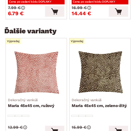
Cena po zadaní kódu DOPLNKY
Cena po zadaní kódu DOPLNKY
7.99 €
16.99 €
6.79 €
14.44 €
Ďalšie varianty
Výpredaj
Výpredaj
Dekoračný vankúš
Dekoračný vankúš
Maria 45x45 cm, ružový
Maria 45x45 cm, zeleno-žltý
13.99 €
15.99 €