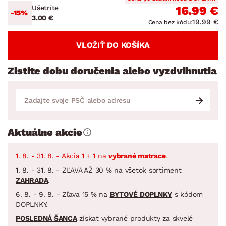
Ušetríte
16.99 €
-15%
3.00 €
19.99 €
Cena bez kódu:
VLOŽIŤ DO KOŠÍKA
Zistite dobu doručenia alebo vyzdvihnutia
Aktuálne akcie
1. 8. - 31. 8. - Akcia 1 + 1 na
vybrané matrace
.
1. 8. - 31. 8. - ZĽAVA AŽ 30 % na všetok sortiment
ZAHRADA
.
6. 8. - 9. 8. - Zľava 15 % na
BYTOVÉ DOPLNKY
s kódom
DOPLNKY.
POSLEDNÁ ŠANCA
získať vybrané produkty za skvelé