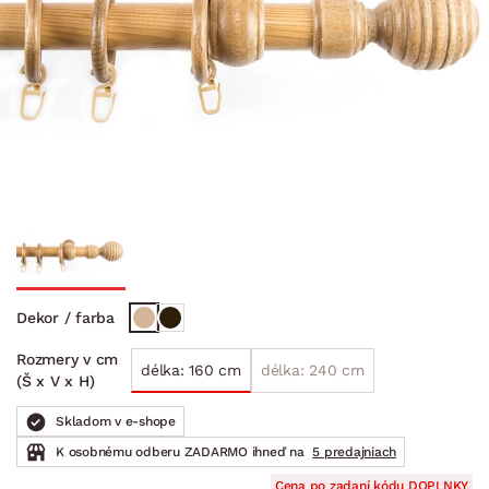
Dekor / farba
Rozmery v cm
délka: 160 cm
délka: 240 cm
(Š x V x H)
Skladom v e-shope
K osobnému odberu ZADARMO ihneď na
5 predajniach
Cena po zadaní kódu DOPLNKY