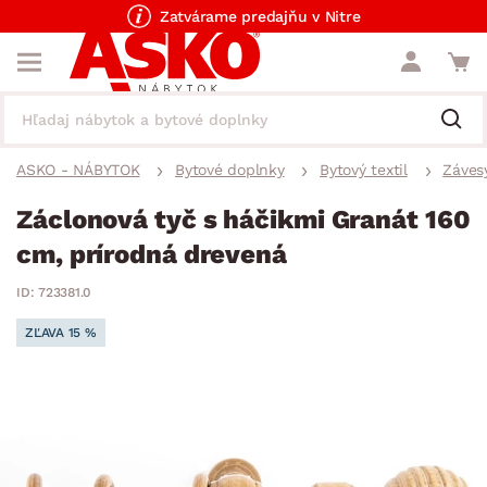
Zatvárame predajňu v Nitre
ASKO - NÁBYTOK
Bytové doplnky
Bytový textil
Závesy
Záclonová tyč s háčikmi Granát 160
cm, prírodná drevená
ID: 723381.0
ZĽAVA 15 %