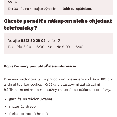
ceny.
Do 30. 9. nakupujte výhodne s
ľahkou splátkou
.
Chcete poradiť s nákupom alebo objednať
telefonicky?
Volajte
0322 90 29 02
, voľba 2
Po - Pia 8:00 - 18:00 | So - Ne 9:00 - 16:00
Popis
Rozmery produktu
Ďalšie informácie
Drevená záclonová tyč v prírodnom prevedení s dĺžkou 160 cm
a okrúhlou koncovkou. Krúžky s plastovými zatváracími
háčikmi, nosníkmi a montážny materiál sú súčasťou dodávky.
garniža na záclonu/záves
materiál: drevo
farba: prírodná hnedá