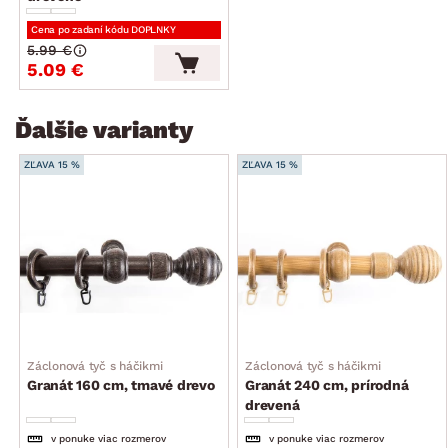
Cena po zadaní kódu DOPLNKY
5.99 €
5.09 €
Ďalšie varianty
ZĽAVA 15 %
ZĽAVA 15 %
Záclonová tyč s háčikmi
Záclonová tyč s háčikmi
Granát 160 cm, tmavé drevo
Granát 240 cm, prírodná
drevená
v ponuke viac rozmerov
v ponuke viac rozmerov