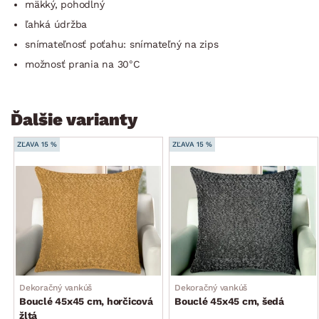
mäkký, pohodlný
ľahká údržba
snímateľnosť poťahu: snímateľný na zips
možnosť prania na 30°C
Ďalšie varianty
ZĽAVA 15 %
ZĽAVA 15 %
Dekoračný vankúš
Dekoračný vankúš
Bouclé 45x45 cm, horčicová
Bouclé 45x45 cm, šedá
žltá