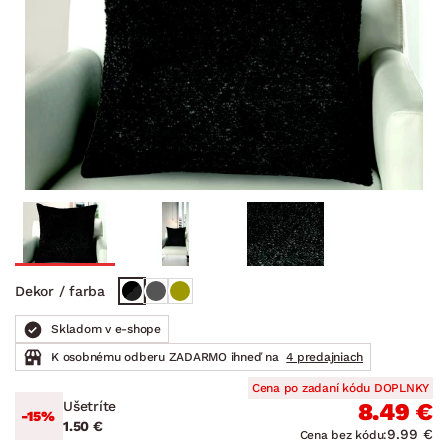
Dekor / farba
Skladom v e-shope
K osobnému odberu ZADARMO ihneď na
4 predajniach
Cena po zadaní kódu DOPLNKY
Ušetríte
8.49 €
-15%
1.50 €
9.99 €
Cena bez kódu: