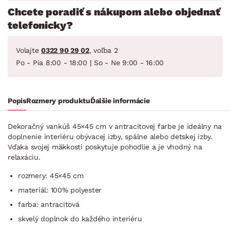
Chcete poradiť s nákupom alebo objednať
telefonicky?
Volajte
0322 90 29 02
, voľba 2
Po - Pia 8:00 - 18:00 | So - Ne 9:00 - 16:00
Popis
Rozmery produktu
Ďalšie informácie
Dekoračný vankúš 45×45 cm v antracitovej farbe je ideálny na
doplnenie interiéru obývacej izby, spálne alebo detskej izby.
Vďaka svojej mäkkosti poskytuje pohodlie a je vhodný na
relaxáciu.
rozmery: 45×45 cm
materiál: 100% polyester
farba: antracitová
skvelý doplnok do každého interiéru