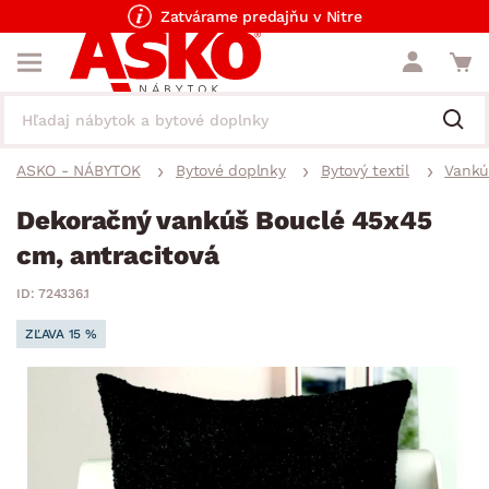
Zatvárame predajňu v Nitre
ASKO - NÁBYTOK
Bytové doplnky
Bytový textil
Vankú
Dekoračný vankúš Bouclé 45x45
cm, antracitová
ID: 724336.1
ZĽAVA 15 %