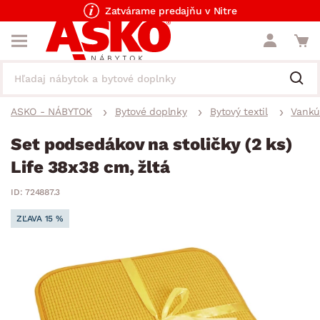
Zatvárame predajňu v Nitre
ASKO - NÁBYTOK
Bytové doplnky
Bytový textil
Vankú
Set podsedákov na stoličky (2 ks)
Life 38x38 cm, žltá
ID: 724887.3
ZĽAVA 15 %