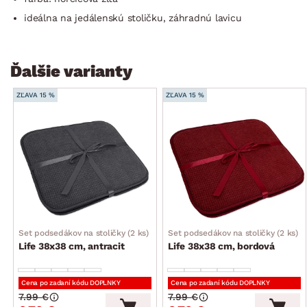
ideálna na jedálenskú stoličku, záhradnú lavicu
Ďalšie varianty
ZĽAVA 15 %
ZĽAVA 15 %
Set podsedákov na stoličky (2 ks)
Set podsedákov na stoličky (2 ks)
Life 38x38 cm, antracit
Life 38x38 cm, bordová
Cena po zadaní kódu DOPLNKY
Cena po zadaní kódu DOPLNKY
7.99 €
7.99 €