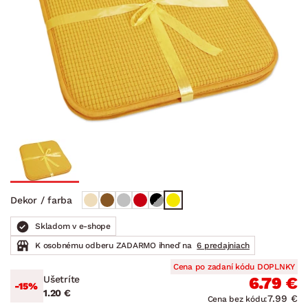
Dekor / farba
Skladom v e-shope
K osobnému odberu ZADARMO ihneď na
6 predajniach
Cena po zadaní kódu DOPLNKY
Ušetríte
6.79 €
-15%
1.20 €
7.99 €
Cena bez kódu: