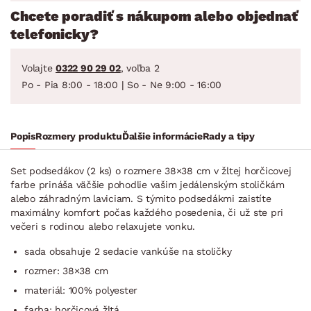
Chcete poradiť s nákupom alebo objednať
telefonicky?
Volajte
0322 90 29 02
, voľba 2
Po - Pia 8:00 - 18:00 | So - Ne 9:00 - 16:00
Popis
Rozmery produktu
Ďalšie informácie
Rady a tipy
Set podsedákov (2 ks) o rozmere 38×38 cm v žltej horčicovej
farbe prináša väčšie pohodlie vašim jedálenským stoličkám
alebo záhradným laviciam. S týmito podsedákmi zaistíte
maximálny komfort počas každého posedenia, či už ste pri
večeri s rodinou alebo relaxujete vonku.
sada obsahuje 2 sedacie vankúše na stoličky
rozmer: 38×38 cm
materiál: 100% polyester
farba: horčicová žltá