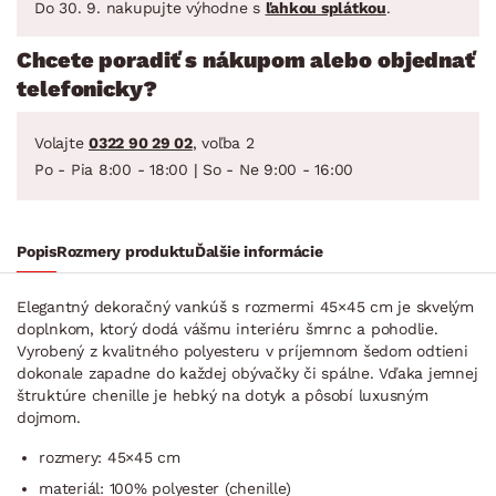
Do 30. 9. nakupujte výhodne s
ľahkou splátkou
.
Chcete poradiť s nákupom alebo objednať
telefonicky?
Volajte
0322 90 29 02
, voľba 2
Po - Pia 8:00 - 18:00 | So - Ne 9:00 - 16:00
Popis
Rozmery produktu
Ďalšie informácie
Elegantný dekoračný vankúš s rozmermi 45×45 cm je skvelým
doplnkom, ktorý dodá vášmu interiéru šmrnc a pohodlie.
Vyrobený z kvalitného polyesteru v príjemnom šedom odtieni
dokonale zapadne do každej obývačky či spálne. Vďaka jemnej
štruktúre chenille je hebký na dotyk a pôsobí luxusným
dojmom.
rozmery: 45×45 cm
materiál: 100% polyester (chenille)