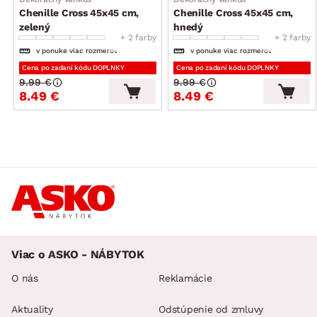
Chenille Cross 45x45 cm,
Chenille Cross 45x45 cm,
zelený
hnedý
+ 2 farby
+ 2 farby
v ponuke viac rozmerov
v ponuke viac rozmerov
Cena po zadaní kódu DOPLNKY
Cena po zadaní kódu DOPLNKY
9.99 €
9.99 €
8.49 €
8.49 €
Viac o ASKO - NÁBYTOK
O nás
Reklamácie
Aktuality
Odstúpenie od zmluvy