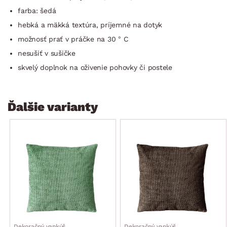
farba: šedá
hebká a mäkká textúra, príjemné na dotyk
možnosť prať v práčke na 30 ° C
nesušiť v sušičke
skvelý doplnok na oživenie pohovky či postele
Ďalšie varianty
Dekoračný vankúš
Dekoračný vankúš