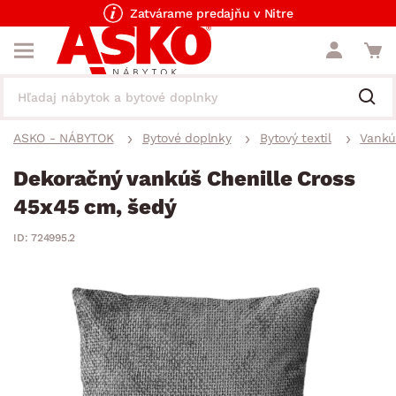
Zatvárame predajňu v Nitre
ASKO - NÁBYTOK
Bytové doplnky
Bytový textil
Vankú
Dekoračný vankúš Chenille Cross
45x45 cm, šedý
ID: 724995.2