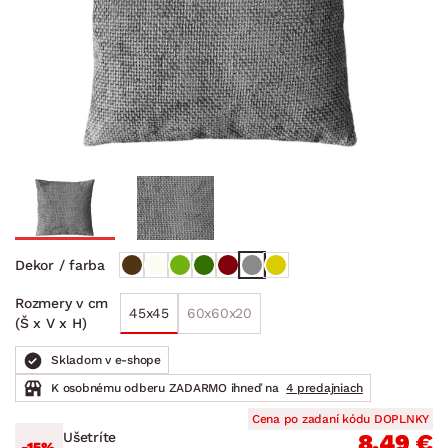
Dekor / farba
Rozmery v cm
45x45
60x60x20
(Š x V x H)
Skladom v e-shope
K osobnému odberu ZADARMO ihneď na
4 predajniach
Cena po zadaní kódu DOPLNKY
Ušetríte
8.49 €
-15%