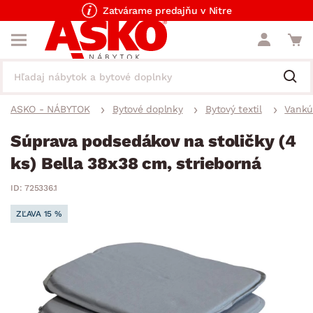
Zatvárame predajňu v Nitre
ASKO - NÁBYTOK
Bytové doplnky
Bytový textil
Vankú
Súprava podsedákov na stoličky (4
ks) Bella 38x38 cm, strieborná
ID: 725336.1
ZĽAVA 15 %