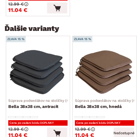
12.99 €
11.04 €
Ďalšie varianty
ZĽAVA 15 %
ZĽAVA 15 %
Súprava podsedákov na stoličky (4 ks)
Súprava podsedákov na stoličky (4 
Bella 38x38 cm, antracit
Bella 38x38 cm, hnedá
Cena po zadaní kódu DOPLNKY
Cena po zadaní kódu DOPLNKY
12.99 €
12.99 €
Nedostupné
11.04 €
11.04 €