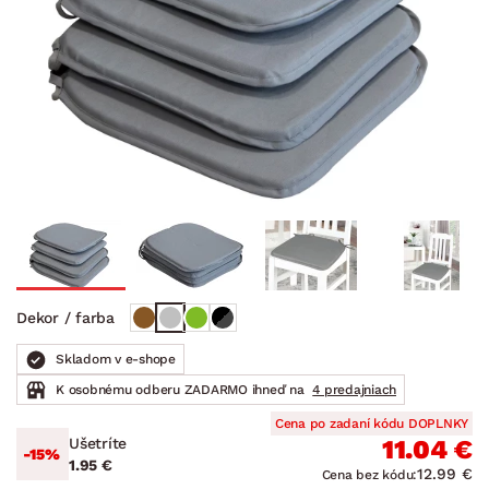
Dekor / farba
Skladom v e-shope
K osobnému odberu ZADARMO ihneď na
4 predajniach
Cena po zadaní kódu DOPLNKY
Ušetríte
11.04 €
-15%
1.95 €
12.99 €
Cena bez kódu: