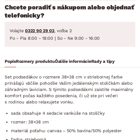
Chcete poradiť s nákupom alebo objednať
telefonicky?
Volajte
0322 90 29 02
, voľba 2
Po - Pia 8:00 - 18:00 | So - Ne 9:00 - 16:00
Popis
Rozmery produktu
Ďalšie informácie
Rady a tipy
Set podsedákov o rozmere 38×38 cm v striebornej farbe
prinášajú väčšie pohodlie Vašim jedálenským stoličkám alebo
záhradným laviciam. S týmito podsedákmi zaistíte maximálny
komfort počas každého posedenia, či už ste pri večeri
s rodinou alebo relaxujete vonku.
sada obsahuje 4 sedacie vankúše na stoličky
rozmer: 38×38 cm
materiál poťahu: canvas – 50% bavlna/50% polyester
farba: strieborná