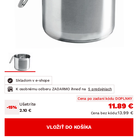
Skladom v e-shope
K osobnému odberu ZADARMO ihneď na
5 predajniach
Cena po zadaní kódu DOPLNKY
Ušetríte
11.89 €
-15%
2.10 €
13.99 €
Cena bez kódu:
VLOŽIŤ DO KOŠÍKA