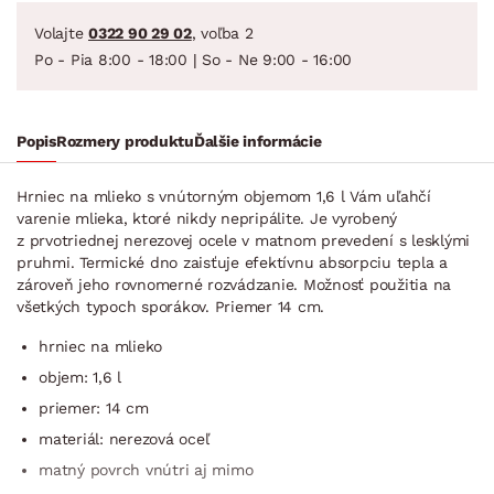
Volajte
0322 90 29 02
, voľba 2
Po - Pia 8:00 - 18:00 | So - Ne 9:00 - 16:00
Popis
Rozmery produktu
Ďalšie informácie
Hrniec na mlieko s vnútorným objemom 1,6 l Vám uľahčí
varenie mlieka, ktoré nikdy nepripálite. Je vyrobený
z prvotriednej nerezovej ocele v matnom prevedení s lesklými
pruhmi. Termické dno zaisťuje efektívnu absorpciu tepla a
zároveň jeho rovnomerné rozvádzanie. Možnosť použitia na
všetkých typoch sporákov. Priemer 14 cm.
hrniec na mlieko
objem: 1,6 l
priemer: 14 cm
materiál: nerezová oceľ
matný povrch vnútri aj mimo