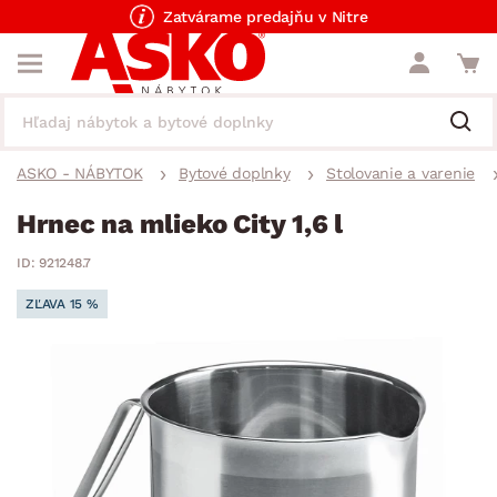
Zatvárame predajňu v Nitre
ASKO - NÁBYTOK
Bytové doplnky
Stolovanie a varenie
Hrnec na mlieko City 1,6 l
ID: 921248.7
ZĽAVA 15 %