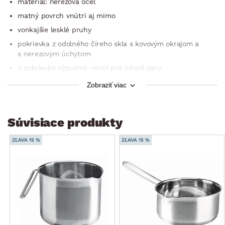
materiál: nerezová oceľ
matný povrch vnútri aj mimo
vonkajšie lesklé pruhy
pokrievka z odolného číreho skla s kovovým okrajom a
s nerezovým úchytom
v pokrievke výpustný ventil pre odvod pary
rukoväte z nerezovej ocele
Zobraziť viac
tepelne vrstvené dno zaisťuje rýchle prehriatie, dlhodobé
udržanie teploty pre energeticky úsporné varenie, ktoré je
zároveň šetrné k vitamínom
Súvisiace produkty
je možné používať na všetkých typoch sporákov (aj na
sklokeramických a indukčných varných doskách)
ZĽAVA 15 %
ZĽAVA 15 %
ľahká údržba
možnosť umývania v umývačke riadu