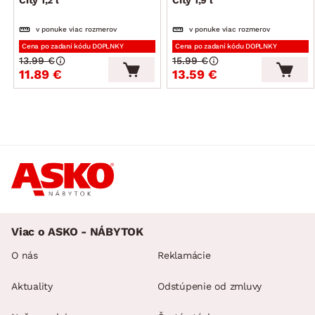
City 1,2 l
City 1,9 l
v ponuke viac rozmerov
v ponuke viac rozmerov
Cena po zadaní kódu DOPLNKY
Cena po zadaní kódu DOPLNKY
13.99 €
15.99 €
11.89 €
13.59 €
Viac o ASKO - NÁBYTOK
O nás
Reklamácie
Aktuality
Odstúpenie od zmluvy