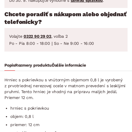
Do 30. 9. nakupujte výhodne s
ľahkou splátkou
.
Chcete poradiť s nákupom alebo objednať
telefonicky?
Volajte
0322 90 29 02
, voľba 2
Po - Pia 8:00 - 18:00 | So - Ne 9:00 - 16:00
Popis
Rozmery produktu
Ďalšie informácie
Hrniec s pokrievkou s vnútorným objemom 0,8 l je vyrobený
z prvotriednej nerezovej ocele v matnom prevedení s lesklými
pruhmi. Tento hrniec je vhodný na prípravu malých jedál.
Priemer 12 cm.
hrniec s pokrievkou
objem: 0,8 l
priemer: 12 cm