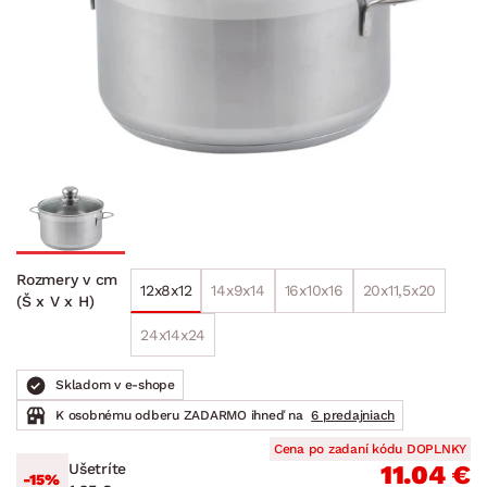
Rozmery v cm
12x8x12
14x9x14
16x10x16
20x11,5x20
(Š x V x H)
24x14x24
Skladom v e-shope
K osobnému odberu ZADARMO ihneď na
6 predajniach
Cena po zadaní kódu DOPLNKY
Ušetríte
11.04 €
-15%