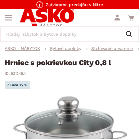
Zatvárame predajňu v Nitre
ASKO - NÁBYTOK
Bytové doplnky
Stolovanie a varenie
Hrniec s pokrievkou City 0,8 l
ID: 921248.4
ZĽAVA 15 %