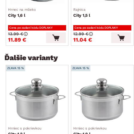
Hrnec na mlieko
Rajnica
City 1,6 l
City 1,5 l
Cena po zadaní kódu DOPLNKY
Cena po zadaní kódu DOPLNKY
13.99 €
12.99 €
11.89 €
11.04 €
Ďalšie varianty
ZĽAVA 15 %
ZĽAVA 15 %
Hrniec s pokrievkou
Hrniec s pokrievkou