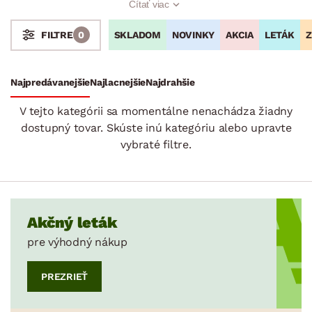
Čítať viac
v košíku, po zadaní zľavového kódu
BLACK
. Zaobstarajte si
nábytok za výhodné ceny, ktorý Vám zútulní Váš domov.
SKLADOM
NOVINKY
AKCIA
LETÁK
Z
FILTRE
0
Stoly a stolíky
Kreslá a sedenia
Stoličky a lavice
Postele
Šatníkové skrine
Rošty
Matrace
Komody, skrinky a vitríny
Bytové doplnky
Sedacie súpravy a pohovky
Zostavy a steny
Drobný nábytok
Spotrebiče
Najpredávanejšie
Najlacnejšie
Najdrahšie
SKLADOVOSŤ
V tejto kategórii sa momentálne nenachádza žiadny
dostupný tovar. Skúste inú kategóriu alebo upravte
vybraté filtre.
Akčný leták
pre výhodný nákup
PREZRIEŤ