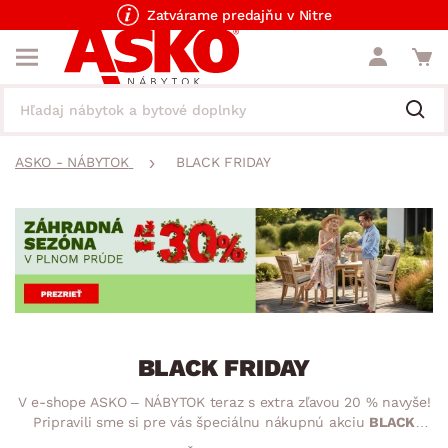
Zatvárame predajňu v Nitre
ASKO - NÁBYTOK
BLACK FRIDAY
BLACK FRIDAY
V e-shope ASKO – NÁBYTOK teraz s extra zľavou 20 % navyše!
Pripravili sme si pre vás špeciálnu nákupnú akciu
BLACK
FRIDAY
– Zľava 20 % z predajných cien sa vám odpočíta