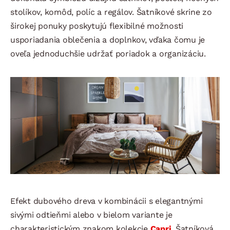
stolíkov, komôd, políc a regálov. Šatníkové skrine zo
širokej ponuky poskytujú flexibilné možnosti
usporiadania oblečenia a doplnkov, vďaka čomu je
oveľa jednoduchšie udržať poriadok a organizáciu.
Efekt dubového dreva v kombinácii s elegantnými
sivými odtieňmi alebo v bielom variante je
charakteristickým znakom kolekcie
Capri
. Šatníková