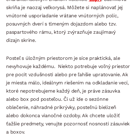
skriňa je naozaj veľkorysá. Môžete si naplánovať jej
vnútorné usporiadanie vrátane vnútorných políc,
posuvných dverí s tlmeným dojazdom alebo tzv.
paspartového rámu, ktorý zvýrazňuje zaujímavý
dizajn skrine.
Posteľ s úložným priestorom je síce praktická, ale
nevyhovuje každému. Niekto potrebuje voľný priestor
pre pocit vzdušnosti alebo pre ľahšie upratovanie. Ak
je miesta málo, ideálnym riešením na odkladanie vecí,
ktoré nepotrebujeme každý deň, je práve zásuvka
alebo box pod posteľou. Či už ide o sezónne
oblečenie, náhradné prikrývky, posteľnú bielizeň
alebo dokonca vianočné ozdoby. Ak chcete uložiť
ťažšie predmety, venujte pozornosť nosnosti zásuviek
a boxov.