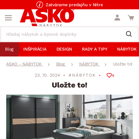
Zatvárame predajňu v Nitre
Blog
INŠPIRÁCIA
DESIGN
RADY A TIPY
NÁBYTOK
ASKO - NÁBYTOK
Blog
NÁBYTOK
Uložte to!
23. 10. 2024
#NÁBYTOK
0
Uložte to!