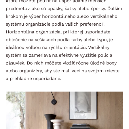
ktoré môžete použiť na usporiadanie menších
predmetov, ako sú opasky, šatky alebo šperky. Ďalším
krokom je výber horizontálneho alebo vertikálneho
systému organizácie podľa vašich preferencií.
Horizontálna organizácia, pri ktorej usporiadate
oblečenie na vešiakoch podľa farby alebo typu, je
ideálnou voľbou na rýchlu orientáciu. Vertikálny
systém sa zameriava na efektívne využitie políc a
zásuviek. Do nich môžete vložiť rôzne úložné boxy
alebo organizéry, aby ste mali veci na svojom mieste
a prehľadne usporiadané.