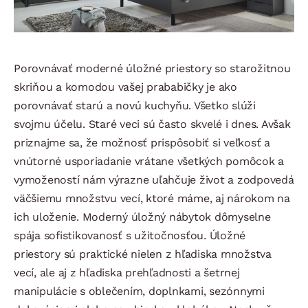
Porovnávať moderné úložné priestory so starožitnou
skriňou a komodou vašej prababičky je ako
porovnávať starú a novú kuchyňu. Všetko slúži
svojmu účelu. Staré veci sú často skvelé i dnes. Avšak
priznajme sa, že možnosť prispôsobiť si veľkosť a
vnútorné usporiadanie vrátane všetkých pomôcok a
vymožeností nám výrazne uľahčuje život a zodpovedá
väčšiemu množstvu vecí, ktoré máme, aj nárokom na
ich uloženie. Moderný úložný nábytok dômyselne
spája sofistikovanosť s užitočnosťou. Úložné
priestory sú praktické nielen z hľadiska množstva
vecí, ale aj z hľadiska prehľadnosti a šetrnej
manipulácie s oblečením, doplnkami, sezónnymi