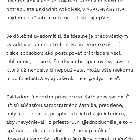
dekoráciami alebo so zbierkou klobúkov. Nech už
potrebujete uskladniť čokoľvek, v ASKO-NÁBYTOK
nájdeme spôsob, ako to urobiť čo najlepšie.
Je dôležité uvedomiť si, že ideálne je predovšetkým
vyradiť všetko nepotrebné. Na internete existujú
tisíce spôsobov, ako postupovať pri triedení vecí.
Oblečenie, topánky, šperky alebo športové vybavenie,
ktoré už nenosíte či nepoužívate, môžu ešte niekomu
urobiť radosť. A vy aj vaše skrine si „vydýchnete“.
Základom úložného priestoru sú šatníkové skrine. Či
už sú súčasťou samostatného šatníka, predsiene,
haly alebo spálne, prispôsobte ich dizajn interiéru,
aby „nevyčnievali“ z priestoru. Najjednoduchšie je to v
spálňach, kde variabilné programy ponúkajú
dokonalú symbiózu dizajnu šatníkov, postelí, nočných