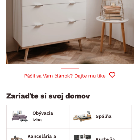
Páčil sa Vám článok? Dajte mu like
Zariaďte si svoj domov
Obývacia
Spálňa
izba
Kancelária a
Kuchyňa