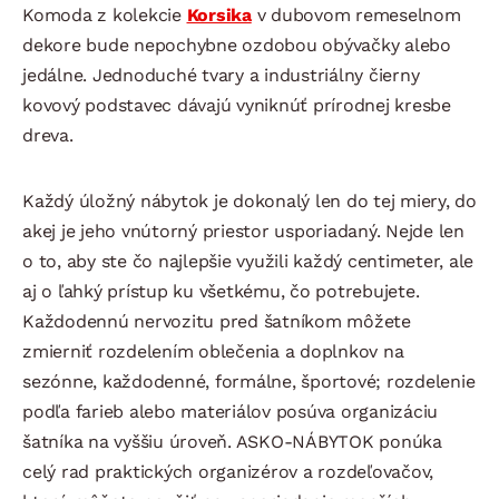
Komoda z kolekcie
Korsika
v dubovom remeselnom
dekore bude nepochybne ozdobou obývačky alebo
jedálne. Jednoduché tvary a industriálny čierny
kovový podstavec dávajú vyniknúť prírodnej kresbe
dreva.
Každý úložný nábytok je dokonalý len do tej miery, do
akej je jeho vnútorný priestor usporiadaný. Nejde len
o to, aby ste čo najlepšie využili každý centimeter, ale
aj o ľahký prístup ku všetkému, čo potrebujete.
Každodennú nervozitu pred šatníkom môžete
zmierniť rozdelením oblečenia a doplnkov na
sezónne, každodenné, formálne, športové; rozdelenie
podľa farieb alebo materiálov posúva organizáciu
šatníka na vyššiu úroveň. ASKO-NÁBYTOK ponúka
celý rad praktických organizérov a rozdeľovačov,