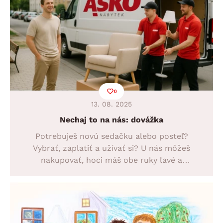
0
13. 08. 2025
Nechaj to na nás: dovážka
Potrebuješ novú sedačku alebo posteľ?
Vybrať, zaplatiť a užívať si? U nás môžeš
nakupovať, hoci máš obe ruky ľavé a
skrutkovať vieš len vývrtkou. Naše
prvotriedne služby vyriešia všetko za teba.