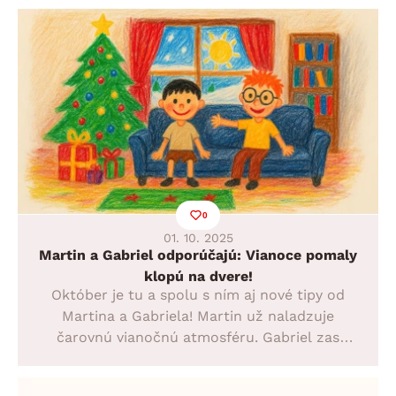
jesennú domácu pohodu.
0
01. 10. 2025
Martin a Gabriel odporúčajú: Vianoce pomaly
klopú na dvere!
Október je tu a spolu s ním aj nové tipy od
Martina a Gabriela! Martin už naladzuje
čarovnú vianočnú atmosféru. Gabriel zas
odporúča dopriať si pohodlie na sedačke
Elite, ktorá je ideálnou voľbou, ak chcete