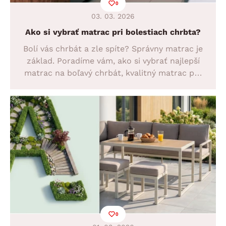
0
03. 03. 2026
Ako si vybrať matrac pri bolestiach chrbta?
Bolí vás chrbát a zle spíte? Správny matrac je
základ. Poradíme vám, ako si vybrať najlepší
matrac na boľavý chrbát, kvalitný matrac pre
zdravý spánok aj ideálny matrac v rozmere 90
× 200. Spite konečne bez bolesti.
0