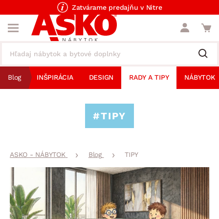
Zatvárame predajňu v Nitre
Blog
INŠPIRÁCIA
DESIGN
RADY A TIPY
NÁBYTOK
#TIPY
ASKO - NÁBYTOK
Blog
TIPY