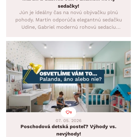
sedačky!
Jún je ideálny čas na novú obývačku plnú
pohody. Martin odporúča elegantnú sedačku
Udine, Gabriel modernú rohovú sedaciu
súpravu Flavia. Doprajte si komfort, štýl a
miesto, kde budú letné večery ešte
príjemnejšie.
0
07. 05. 2026
Poschodová detská posteľ? Výhody vs.
nevýhody!