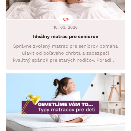
0
10. 03. 2026
Ideálny matrac pre seniorov
Správne zvolený matrac pre seniorov pomáha
uľaviť od boľavého chrbta a zabezpečí
kvalitný spánok pre starých rodičov. Poradíme
vám, ako vybrať ideálny matrac pre babičku aj
dedka, ktorý podporí zdravie, pohodlie a
každodennú regeneráciu.