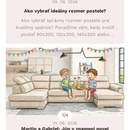
09. 06. 2026
Ako vybrať ideálny rozmer postele?
Ako vybrať správny rozmer postele pre
kvalitný spánok? Poradíme vám, kedy zvoliť
posteľ 90x200, 120x200, 140x200 alebo
priestrannú posteľ 180x200 a na čo si dať pri
výbere pozor. Objavte ideálne riešenie pre
malé byty, spálne aj maximálne pohodlie pri
spánku.
0
01. 06. 2026
Martin a Gabriel: Jún v znamení novej