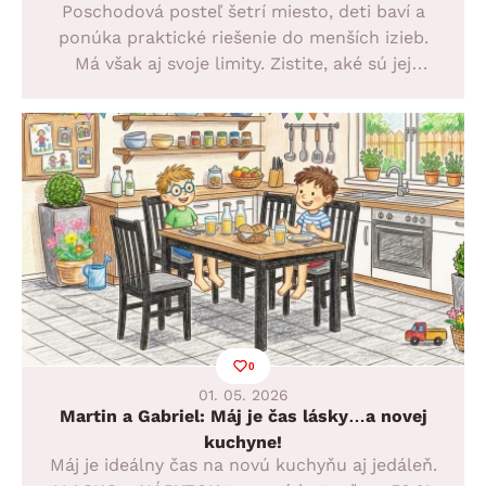
Poschodová posteľ šetrí miesto, deti baví a
ponúka praktické riešenie do menších izieb.
Má však aj svoje limity. Zistite, aké sú jej
hlavné výhody i nevýhody a kedy sa oplatí si ju
zaobstarať, aby bola bezpečná, pohodlná a
dlhodobo funkčná na každodenné používanie.
0
01. 05. 2026
Martin a Gabriel: Máj je čas lásky…a novej
kuchyne!
Máj je ideálny čas na novú kuchyňu aj jedáleň.