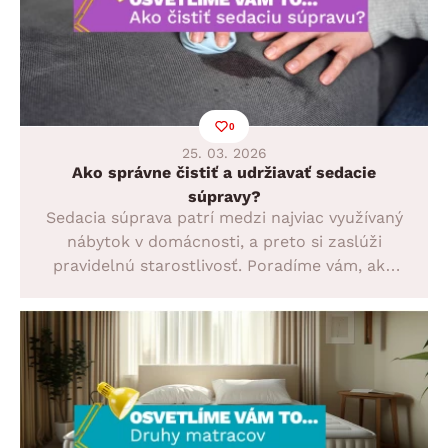
0
25. 03. 2026
Ako správne čistiť a udržiavať sedacie
súpravy?
Sedacia súprava patrí medzi najviac využívaný
nábytok v domácnosti, a preto si zaslúži
pravidelnú starostlivosť. Poradíme vám, ako
správne čistiť látkové aj kožené sedačky, ako
odstrániť škvrny a ako jednoduchou údržbou
predĺžiť ich životnosť, aby vyzerali skvele aj
po rokoch používania.