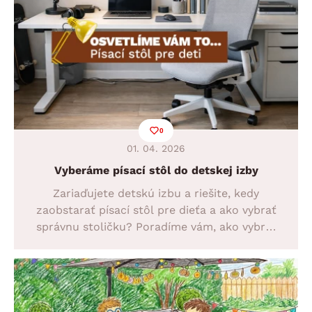
potrebám.
0
01. 04. 2026
Vyberáme písací stôl do detskej izby
Zariaďujete detskú izbu a riešite, kedy
zaobstarať písací stôl pre dieťa a ako vybrať
správnu stoličku? Poradíme vám, ako vybrať
pracovný stôl, kedy je vhodný čas na jeho
kúpu a na čo sa zamerať, aby sa deťom dobre
učilo, kreslilo aj hralo. Správne zvolený
nábytok zabezpečí pohodlie, zdravé sedenie
aj dostatok priestoru.