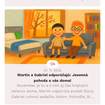
prinášame tipy na dekorácie, textil aj doplnky,
ktoré dodajú vášmu interiéru tú pravú
vianočnú atmosféru.
0
01. 11. 2025
Martin a Gabriel odporúčajú: Jesenná
pohoda u vás doma!
November je tu a s ním aj čas hrejivých
večerov doma. Martin odporúča posteľ Glory,
Gabriel rohovú sedačku Aldon. Pohodlie, štýl
a oddych – všetko, čo potrebujete pre