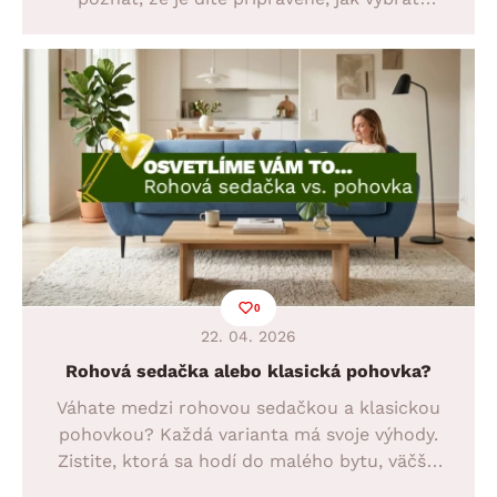
ideální postel a na co si dát při výběru pozor.
Objevte praktické tipy, díky kterým zvládnete
tuto změnu snadno a bez stresu.
0
22. 04. 2026
Rohová sedačka alebo klasická pohovka?
Váhate medzi rohovou sedačkou a klasickou
pohovkou? Každá varianta má svoje výhody.
Zistite, ktorá sa hodí do malého bytu, väčšej
obývačky alebo pre rodinu, a objavte