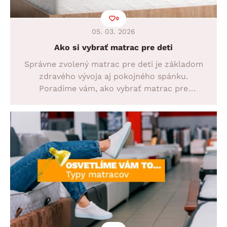
0
05. 03. 2026
Ako si vybrať matrac pre deti
Správne zvolený matrac pre deti je základom
zdravého vývoja aj pokojného spánku.
Poradíme vám, ako vybrať matrac pre
bábätká, novorodencov i najmenšie deti, aby
bol zabezpečený zdravý a kvalitný spánok od
prvých dní.