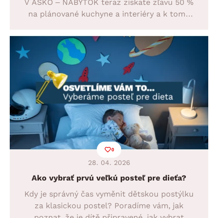
V ASKO – NÁBYTOK teraz získate zľavu 50 %
na plánované kuchyne a interiéry a k tomu
vybranú varnú dosku za 1 €. Gabriel navyše
odporúča jedálenský stôl a stoličky. Tu už nie
je na čo čakať!
0
28. 04. 2026
Ako vybrať prvú veľkú posteľ pre dieťa?
Kdy je správný čas vyměnit dětskou postýlku
za klasickou postel? Poradíme vám, jak
poznat, že je dítě připravené, jak vybrat