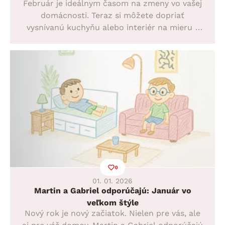
Február je ideálnym časom na zmeny vo vašej
domácnosti. Teraz si môžete dopriať
vysnívanú kuchyňu alebo interiér na mieru s
50 % zľavou, bezplatnou dopravou a
montážou a navyše získať vybranú umývačku
riadu už za 1€. A nezabudli sme ani na
pohodlie vo vašej obývačke.
0
01. 01. 2026
Martin a Gabriel odporúčajú: Január vo
veľkom štýle
Nový rok je nový začiatok. Nielen pre vás, ale