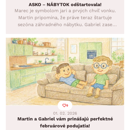
ASKO – NÁBYTOK odštartovala!
Marec je symbolom jari a prvých chvíľ vonku.
Martin pripomína, že práve teraz štartuje
sezóna záhradného nábytku. Gabriel zase
odporúča svoje jarné eso! Závesné hojdačkové
kreslo Izeda – ideálne na relax na záhrade,
terase aj balkóne.
0
01. 02. 2026
Martin a Gabriel vám prinášajú perfektné
februárové podujatia!