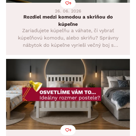
0
26. 06. 2026
Rozdiel medzi komodou a skriňou do
kúpeľne
Zariaďujete kúpeľňu a váhate, či vybrať
kúpeľňovú komodu, alebo skriňu? Správny
nábytok do kúpeľne vyrieši večný boj s
nedostatkom miesta a dodá miestnosti štýl.
Objavte rozdiely medzi zásuvkami a policami
a vyberte si na ASKO – NÁBYTOK úložný
priestor, s ktorým bude ranná hygiena v
úplnej pohode.
0