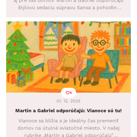
aj pre váš domov. Martin a Gabriel odporúčajú
štýlovú sedaciu súpravu Sansa a pohodlné
postele Iwetta v dvoch veľkostiach. Začnite
rok 2026 komfortne, múdro a s istotou
správnej voľby.
0
01. 12. 2025
Martin a Gabriel odporúčajú: Vianoce sú tu!
Vianoce sa blížia a je ideálny čas premeniť
domov na útulné sviatočné miesto. V našej
rubrike „Martin a Gabriel odporúčajú“