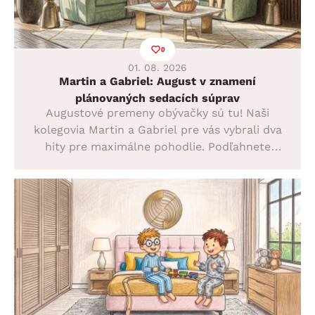
0
01. 08. 2026
Martin a Gabriel: August v znamení
plánovaných sedacích súprav
Augustové premeny obývačky sú tu! Naši
kolegovia Martin a Gabriel pre vás vybrali dva
hity pre maximálne pohodlie. Podľahnete
elegantnej sedacej súprave Malaga s
relaxačným rohom, alebo dizajnovej kráske
Merlin v mätovom tóne? Objavte ich skvelé
funkcie a využite augustovú zľavu 40 % na
sedačky na mieru!