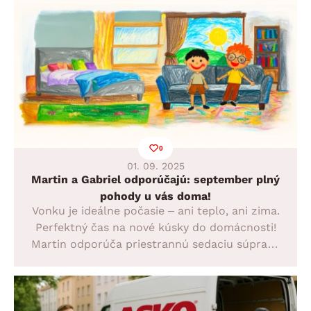
začať s vianočnými prípravami bez stresu už
teraz.
0
01. 09. 2025
Martin a Gabriel odporúčajú: september plný
pohody u vás doma!
Vonku je ideálne počasie – ani teplo, ani zima.
Perfektný čas na nové kúsky do domácnosti!
Martin odporúča priestrannú sedaciu súpravu
Madeira, Gabriel zas posteľ Gita s matracmi.
Pohoda, štýl a komfort, ktoré jednoducho
chcete mať doma.