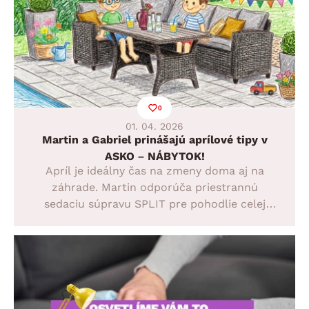
0
01. 04. 2026
Martin a Gabriel prinášajú aprílové tipy v
ASKO – NÁBYTOK!
Apríl je ideálny čas na zmeny doma aj na
záhrade. Martin odporúča priestrannú
sedaciu súpravu SPLIT pre pohodlie celej
rodiny a Gabriel radí nepodceniť jarnú
prípravu záhrady. Pozrite sa, ako si teraz
najlepšie zariadiť obývačku, terasu alebo
balkón, aby ste si nadchádzajúcu sezónu užili
naplno.