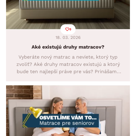
0
18. 03. 2026
Aké existujú druhy matracov?
Vyberáte nový matrac a neviete, ktorý typ
zvoliť? Aké druhy matracov existujú a ktorý
bude ten najlepší práve pre vás? Prinášame
jednoduchý prehľad dostupných typov
matracov, ktoré si môžete zadovážiť do svojej
postele.