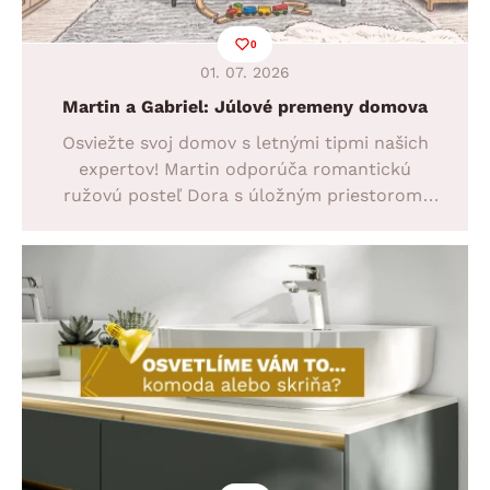
0
01. 07. 2026
Martin a Gabriel: Júlové premeny domova
Osviežte svoj domov s letnými tipmi našich
expertov! Martin odporúča romantickú
ružovú posteľ Dora s úložným priestorom.
Gabriel zasa staví na variabilný nemecký
spálňový program Luxor, ktorý sa prispôsobí
každému kútu. Užite si prázdninový komfort
na maximum.