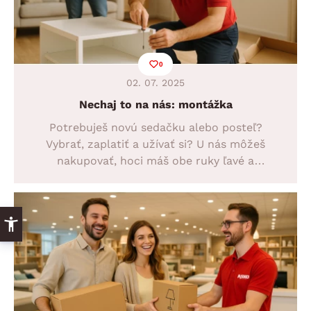
0
02. 07. 2025
Nechaj to na nás: montážka
Potrebuješ novú sedačku alebo posteľ?
Vybrať, zaplatiť a užívať si? U nás môžeš
nakupovať, hoci máš obe ruky ľavé a
skrutkovať vieš len vývrtkou. Naše
prvotriedne služby vyriešia všetko za teba.