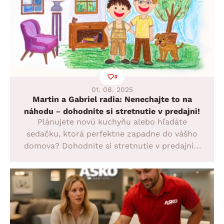
0
01. 08. 2025
Martin a Gabriel radia: Nenechajte to na
náhodu – dohodnite si stretnutie v predajni!
Plánujete novú kuchyňu alebo hľadáte
sedačku, ktorá perfektne zapadne do vášho
domova? Dohodnite si stretnutie v predajni s
našimi odborníkmi! Spoločne navrhneme
riešenie na mieru – také, ktoré sadne vášmu
interiéru aj životnému štýlu ako uliate. Martin
nedá dopustiť na kuchyne a Gabriel vie všetko
o sedačkách!