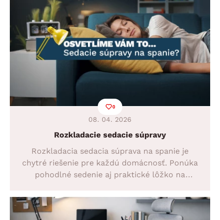
aj menšie obývačky.
0
08. 04. 2026
Rozkladacie sedacie súpravy
Rozkladacia sedacia súprava na spanie je
chytré riešenie pre každú domácnosť. Ponúka
pohodlné sedenie aj praktické lôžko na
každodenné využitie aj nečakané návštevy.
Objavte jej hlavné výhody a vyberte si model,
ktorý bude dokonale zodpovedať vašim