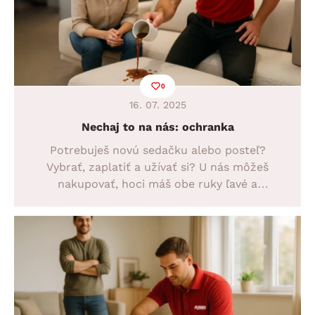
0
16. 07. 2025
Nechaj to na nás: ochranka
Potrebuješ novú sedačku alebo posteľ?
Vybrať, zaplatiť a užívať si? U nás môžeš
nakupovať, hoci máš obe ruky ľavé a
skrutkovať vieš len vývrtkou. Naše
prvotriedne služby vyriešia všetko za teba.