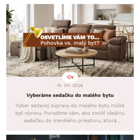
praktické tipy, ako vybrať sedačku, ktorá
bude vyhovovať vášmu priestoru aj životnému
štýlu.
0
14. 04. 2026
Vyberáme sedačku do malého bytu
Výber sedacej súpravy do malého bytu môže
byť výzvou. Poradíme vám, ako zvoliť ideálnu
sedačku do menšieho priestoru, ktorá
ponúkne pohodlie, funkčnosť aj dostatok
miesta. Objavte šikovné riešenia pre garsónky