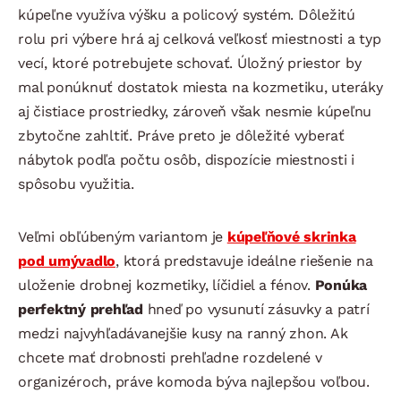
kúpeľne využíva výšku a policový systém. Dôležitú
rolu pri výbere hrá aj celková veľkosť miestnosti a typ
vecí, ktoré potrebujete schovať. Úložný priestor by
mal ponúknuť dostatok miesta na kozmetiku, uteráky
aj čistiace prostriedky, zároveň však nesmie kúpeľnu
zbytočne zahltiť. Práve preto je dôležité vyberať
nábytok podľa počtu osôb, dispozície miestnosti i
spôsobu využitia.
Veľmi obľúbeným variantom je
kúpeľňové skrinka
pod umývadlo
, ktorá predstavuje ideálne riešenie na
uloženie drobnej kozmetiky, líčidiel a fénov.
Ponúka
perfektný prehľad
hneď po vysunutí zásuvky a patrí
medzi najvyhľadávanejšie kusy na ranný zhon. Ak
chcete mať drobnosti prehľadne rozdelené v
organizéroch, práve komoda býva najlepšou voľbou.