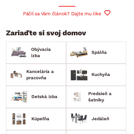
Páčil sa Vám článok? Dajte mu like
Zariaďte si svoj domov
Obývacia
Spálňa
izba
Kancelária a
Kuchyňa
pracovňa
Predsieň a
Detská izba
šatníky
Kúpeľňa
Jedáleň