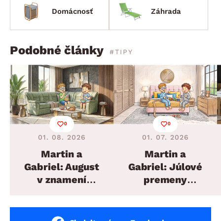
Domácnosť
Záhrada
Podobné články
#TIPY
0
0
01. 08. 2026
01. 07. 2026
Martin a
Martin a
Gabriel: August
Gabriel: Júlové
v znamení
premeny
plánovaných
domova
sedacích súprav