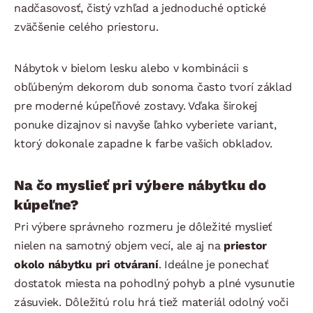
nadčasovosť, čistý vzhľad a jednoduché optické
zväčšenie celého priestoru.
Nábytok v bielom lesku alebo v kombinácii s
obľúbeným dekorom dub sonoma často tvorí základ
pre moderné kúpeľňové zostavy. Vďaka širokej
ponuke dizajnov si navyše ľahko vyberiete variant,
ktorý dokonale zapadne k farbe vašich obkladov.
Na čo myslieť pri výbere nábytku do
kúpeľne?
Pri výbere správneho rozmeru je dôležité myslieť
nielen na samotný objem vecí, ale aj na
priestor
okolo nábytku pri otváraní
. Ideálne je ponechať
dostatok miesta na pohodlný pohyb a plné vysunutie
zásuviek. Dôležitú rolu hrá tiež materiál odolný voči