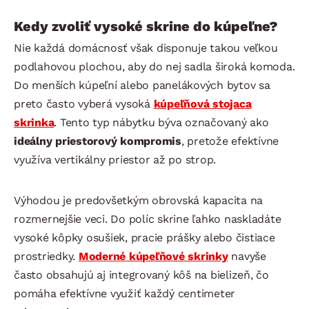
Kedy zvoliť vysoké skrine do kúpeľne?
Nie každá domácnosť však disponuje takou veľkou
podlahovou plochou, aby do nej sadla široká komoda.
Do menších kúpeľní alebo panelákových bytov sa
preto často vyberá vysoká
kúpeľňová stojaca
skrinka
. Tento typ nábytku býva označovaný ako
ideálny priestorový kompromis
, pretože efektívne
využíva vertikálny priestor až po strop.
Výhodou je predovšetkým obrovská kapacita na
rozmernejšie veci. Do políc skrine ľahko naskladáte
vysoké kôpky osušiek, pracie prášky alebo čistiace
prostriedky.
Moderné kúpeľňové skrinky
navyše
často obsahujú aj integrovaný kôš na bielizeň, čo
pomáha efektívne využiť každý centimeter