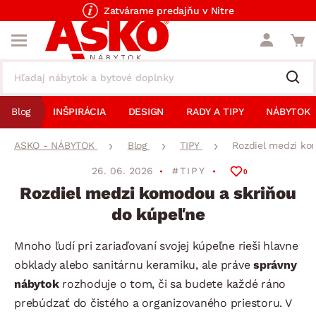
Zatvárame predajňu v Nitre
Blog
INŠPIRÁCIA
DESIGN
RADY A TIPY
NÁBYTOK
ASKO - NÁBYTOK
Blog
TIPY
Rozdiel medzi ko
26. 06. 2026
#TIPY
0
Rozdiel medzi komodou a skriňou
do kúpeľne
Mnoho ľudí pri zariaďovaní svojej kúpeľne rieši hlavne
obklady alebo sanitárnu keramiku, ale práve
správny
nábytok
rozhoduje o tom, či sa budete každé ráno
prebúdzať do čistého a organizovaného priestoru. V