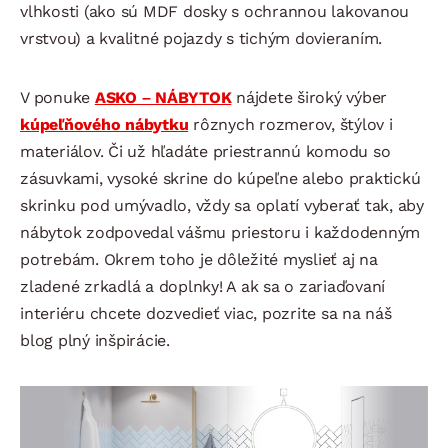
vlhkosti (ako sú MDF dosky s ochrannou lakovanou
vrstvou) a kvalitné pojazdy s tichým dovieraním.
V ponuke
ASKO – NÁBYTOK
nájdete široký výber
kúpeľňového nábytku
rôznych rozmerov, štýlov i
materiálov. Či už hľadáte priestrannú komodu so
zásuvkami, vysoké skrine do kúpeľne alebo praktickú
skrinku pod umývadlo, vždy sa oplatí vyberať tak, aby
nábytok zodpovedal vášmu priestoru i každodenným
potrebám. Okrem toho je dôležité myslieť aj na
zladené zrkadlá a doplnky! A ak sa o zariaďovaní
interiéru chcete dozvedieť viac, pozrite sa na náš
blog plný inšpirácie.