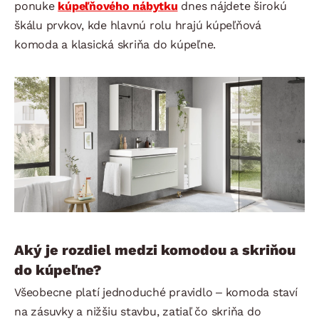
ponuke
kúpeľňového nábytku
dnes nájdete širokú
škálu prvkov, kde hlavnú rolu hrajú kúpeľňová
komoda a klasická skriňa do kúpeľne.
Aký je rozdiel medzi komodou a skriňou
do kúpeľne?
Všeobecne platí jednoduché pravidlo – komoda staví
na zásuvky a nižšiu stavbu, zatiaľ čo skriňa do