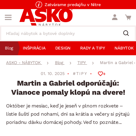
Zatvárame predajňu v Nitre
Blog
INŠPIRÁCIA
DESIGN
RADY A TIPY
NÁBYTOK
ASKO - NÁBYTOK
Blog
TIPY
Martin a Gabriel 
01. 10. 2025
#TIPY
0
Martin a Gabriel odporúčajú:
Vianoce pomaly klopú na dvere!
Október je mesiac, keď je jeseň v plnom rozkvete –
lístie šuští pod nohami, dni sa krátia a večery si pýtajú
poriadnu dávku domácej pohody. Veď to poznáte...