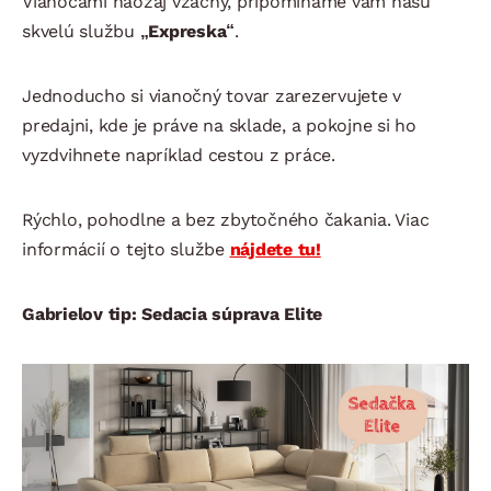
Vianocami naozaj vzácny, pripomíname vám našu
skvelú službu
„Expreska“
.
Jednoducho si vianočný tovar zarezervujete v
predajni, kde je práve na sklade, a pokojne si ho
vyzdvihnete napríklad cestou z práce.
Rýchlo, pohodlne a bez zbytočného čakania. Viac
informácií o tejto službe
nájdete tu!
Gabrielov tip: Sedacia súprava Elite