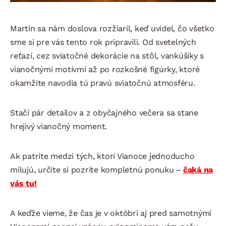
Martin sa nám doslova rozžiaril, keď uvidel, čo všetko
sme si pre vás tento rok pripravili. Od svetelných
reťazí, cez sviatočné dekorácie na stôl, vankúšiky s
vianočnými motívmi až po rozkošné figúrky, ktoré
okamžite navodia tú pravú sviatočnú atmosféru.
Stačí pár detailov a z obyčajného večera sa stane
hrejivý vianočný moment.
Ak patríte medzi tých, ktorí Vianoce jednoducho
milujú, určite si pozrite kompletnú ponuku –
čaká na
vás tu!
A keďže vieme, že čas je v októbri aj pred samotnými