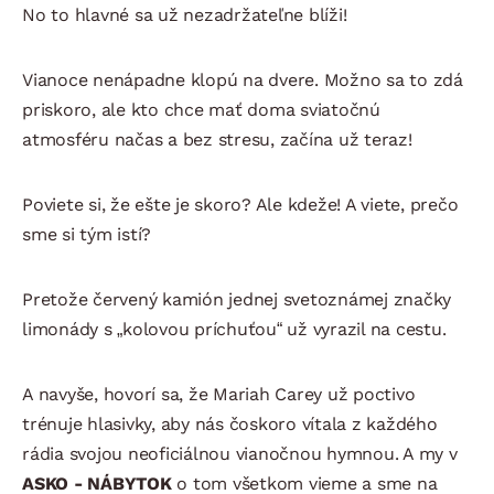
No to hlavné sa už nezadržateľne blíži!
Vianoce nenápadne klopú na dvere. Možno sa to zdá
priskoro, ale kto chce mať doma sviatočnú
atmosféru načas a bez stresu, začína už teraz!
Poviete si, že ešte je skoro? Ale kdeže! A viete, prečo
sme si tým istí?
Pretože červený kamión jednej svetoznámej značky
limonády s „kolovou príchuťou“ už vyrazil na cestu.
A navyše, hovorí sa, že Mariah Carey už poctivo
trénuje hlasivky, aby nás čoskoro vítala z každého
rádia svojou neoficiálnou vianočnou hymnou. A my v
ASKO - NÁBYTOK
o tom všetkom vieme a sme na