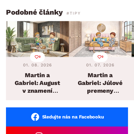
Podobné články
#TIPY
0
0
01. 08. 2026
01. 07. 2026
Martin a
Martin a
Gabriel: August
Gabriel: Júlové
v znamení
premeny
plánovaných
domova
sedacích súprav
Sledujte nás na Facebooku