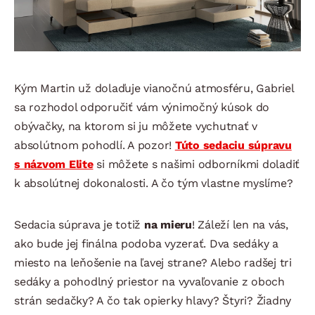
Kým Martin už dolaďuje vianočnú atmosféru, Gabriel
sa rozhodol odporučiť vám výnimočný kúsok do
obývačky, na ktorom si ju môžete vychutnať v
absolútnom pohodlí. A pozor!
Túto sedaciu súpravu
s názvom Elite
si môžete s našimi odborníkmi doladiť
k absolútnej dokonalosti. A čo tým vlastne myslíme?
Sedacia súprava je totiž
na mieru
! Záleží len na vás,
ako bude jej finálna podoba vyzerať. Dva sedáky a
miesto na leňošenie na ľavej strane? Alebo radšej tri
sedáky a pohodlný priestor na vyvaľovanie z oboch
strán sedačky? A čo tak opierky hlavy? Štyri? Žiadny