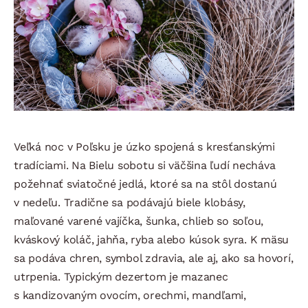
Veľká noc v Poľsku je úzko spojená s kresťanskými
tradíciami. Na Bielu sobotu si väčšina ľudí necháva
požehnať sviatočné jedlá, ktoré sa na stôl dostanú
v nedeľu. Tradične sa podávajú biele klobásy,
maľované varené vajíčka, šunka, chlieb so soľou,
kváskový koláč, jahňa, ryba alebo kúsok syra. K mäsu
sa podáva chren, symbol zdravia, ale aj, ako sa hovorí,
utrpenia. Typickým dezertom je mazanec
s kandizovaným ovocím, orechmi, mandľami,