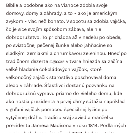
Biblie a podobne ako na Vianoce zdobia svoje
domovy, domy a záhrady, a to - ako je americkým
zvykom - viac než bohato. V sobotu sa zdobia vajíčka,
čo je síce svojím spôsobom zábava, ale nie
dobrodružstvo. To prichádza až v nedeľu po obede,
po sviatočnej pečenej šunke alebo jahňacine so
sladkými zemiakmi a chrumkavou zeleninou. Hneď po
tradičnom dezerte
cupcake
v tvare hniezda sa začína
veľké hľadanie čokoládových vajíčok, ktoré
veľkonočný zajačik starostlivo poschovával doma
alebo v záhrade. Šťastlivci dostanú pozvánku na
dobrodružnú výpravu priamo do Bieleho domu, kde
ako hostia prezidenta a prvej dámy súťažia napríklad
v gúľaní vajíčok pomocou špeciálnej lyžice po
vytýčenej dráhe. Tradíciu vraj zaviedla manželka
prezidenta Jamesa Madisona v roku 1814. Podľa iných