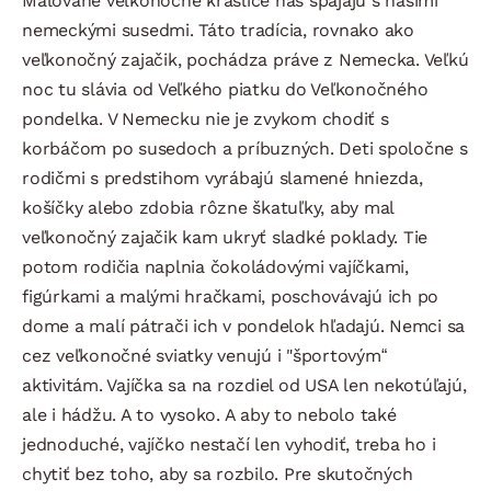
Maľované veľkonočné kraslice nás spájajú s našimi
nemeckými susedmi. Táto tradícia, rovnako ako
veľkonočný zajačik, pochádza práve z Nemecka. Veľkú
noc tu slávia od Veľkého piatku do Veľkonočného
pondelka. V Nemecku nie je zvykom chodiť s
korbáčom po susedoch a príbuzných. Deti spoločne s
rodičmi s predstihom vyrábajú slamené hniezda,
košíčky alebo zdobia rôzne škatuľky, aby mal
veľkonočný zajačik kam ukryť sladké poklady. Tie
potom rodičia naplnia čokoládovými vajíčkami,
figúrkami a malými hračkami, poschovávajú ich po
dome a malí pátrači ich v pondelok hľadajú. Nemci sa
cez veľkonočné sviatky venujú i "športovým“
aktivitám. Vajíčka sa na rozdiel od USA len nekotúľajú,
ale i hádžu. A to vysoko. A aby to nebolo také
jednoduché, vajíčko nestačí len vyhodiť, treba ho i
chytiť bez toho, aby sa rozbilo. Pre skutočných