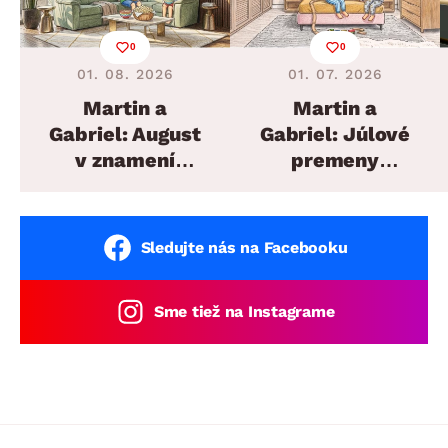
0
0
01. 08. 2026
01. 07. 2026
Martin a
Martin a
Gabriel: August
Gabriel: Júlové
v znamení
premeny
plánovaných
domova
sedacích súprav
Sledujte nás na Facebooku
Sme tiež na Instagrame