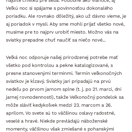
nájdite chvíľku pre seba. Podobne ako Vianoce, aj
Veľkú noc si spájame s povinnosťou dokonalého
poriadku. Ale rovnako dôležitý, ako už dávno vieme, je
aj poriadok v mysli. Aby sme mohli prijať všetko nové,
musíme pre to najprv urobiť miesto. Možno vás na
sviatky prepadne chuť naučiť sa niečo nové...
Veľká noc odporuje našej prirodzenej potrebe mať
všetko pod kontrolou a pekne katalogizované, s
presne stanovenými termínmi. Termín veľkonočných
sviatkov je kĺzavý. Sviatky jari pripadajú na prvú
nedeľu po prvom jarnom splne (t. j. po 21. marci, dni
jarnej rovnodennosti), takže Veľkonočný pondelok sa
môže sláviť kedykoľvek medzi 23. marcom a 26.
aprílom. Vo svete sú to väčšinou oslavy radostné,
veselé a hravé. Niekde prevládajú náboženské
momenty, väčšinou však zmiešané s pohanskými