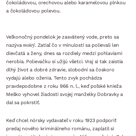
čokoládovou, orechovou alebo karamelovou plnkou
a čokoládovou polevou.
Veľkonočný pondelok je zasvätený vode, preto sa
nazýva
mokrý
. Zatiaľ čo v minulosti sa polievali len
dievčatá a ženy, dnes sa rozdiely medzi pohlaviami
nerobia. Polievačku si užijú všetci. Vraj si tak zaistia
dlhý život a dobré zdravie, slobodní sa čoskoro
vydajú alebo oženia. Tento zvyk pochádza
pravdepodobne z roku 966 n. l., keď poľské knieža
Meško vyhovel žiadosti svojej manželky Dobravky a
dal sa pokrstiť.
Keď chcel nórsky vydavateľ v roku 1923 podporiť
predaj nového kriminálneho románu, zaplatil si