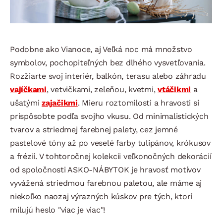
Podobne ako Vianoce, aj Veľká noc má množstvo
symbolov, pochopiteľných bez dlhého vysvetľovania.
Rozžiarte svoj interiér, balkón, terasu alebo záhradu
vajíčkami
, vetvičkami, zeleňou, kvetmi,
vtáčikmi
a
ušatými
zajačikmi
. Mieru roztomilosti a hravosti si
prispôsobte podľa svojho vkusu. Od minimalistických
tvarov a striedmej farebnej palety, cez jemné
pastelové tóny až po veselé farby tulipánov, krókusov
a frézií. V tohtoročnej kolekcii veľkonočných dekorácií
od spoločnosti ASKO-NÁBYTOK je hravosť motívov
vyvážená striedmou farebnou paletou, ale máme aj
niekoľko naozaj výrazných kúskov pre tých, ktorí
milujú heslo "viac je viac"!