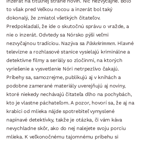
inzerát na titulnej strane novín. Nič nezvyčajné. Bolo
to však pred Veľkou nocou a inzerát bol taký
dokonalý, že zmiatol všetkých čitateľov.
Predpokladali, že ide o skutočnú správu o vražde, a
nie o inzerát. Odvtedy sa Nórsko pýši veľmi
nezvyčajnou tradíciou. Nazýva sa
Påskekrimmen
. Hlavné
televízne a rozhlasové stanice vysielajú kriminálne a
detektívne filmy a seriály so zločinmi, na ktorých
vyriešenie a vysvetlenie Nóri netrpezlivo čakajú.
Príbehy sa, samozrejme, publikujú aj v knihách a
podobne zamerané materiály uverejňujú aj noviny,
ktoré niekedy nechávajú čitateľa dlho na pochybách,
kto je vlastne páchateľom. A pozor, hovorí sa, že aj na
krabici od mlieka nájde spotrebiteľ vymyslené
napínavé detektívky, takže je otázka, či vám káva
nevychladne skôr, ako do nej nalejete svoju porciu
mlieka. K veľkonočnému tajomnému príbehu si