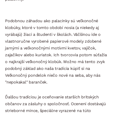
Podobnou záhadou ako palacinky sú veľkonočné
klobúky, ktoré v tomto období nosia (a niekedy aj
vyrábajú) žiaci a študenti v školách. Väčšinou ide o
vlastnoručne vyrobené papierové modely zdobené
jarnými a veľkonočnými motívmi kvetov, vajíčok,
zajačikov alebo kuriatok. Ich tvorcovia potom súťažia
o najkrajší veľkonočný klobúk. Možno má tento zvyk
podobný základ ako naša tradícia kúpiť si na
Veľkonočný pondelok niečo nové na seba, aby nás
"nepokakal" baranček.
Ďalšou tradíciou je oceňovanie starších britských
občanov za zásluhy o spoločnosť. Ocenení dostávajú
strieborné mince, špeciálne vyrazené na túto