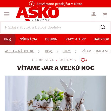
Zatvárame predajňu v Nitre
Blog
INŠPIRÁCIA
DESIGN
RADY A TIPY
NÁBYTOK
ASKO - NÁBYTOK
Blog
TIPY
VÍTAME JAR A VE
06. 03. 2024
#TIPY
0
VÍTAME JAR A VEĽKÚ NOC