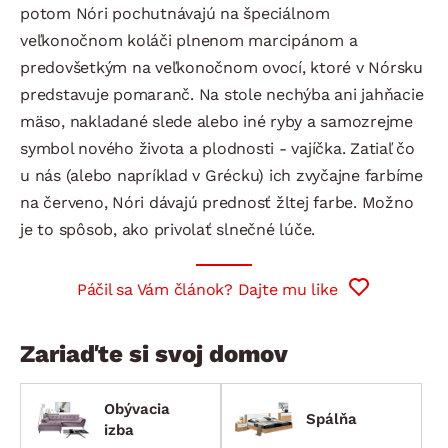
potom Nóri pochutnávajú na špeciálnom
veľkonočnom koláči plnenom marcipánom a
predovšetkým na veľkonočnom ovocí, ktoré v Nórsku
predstavuje pomaranč. Na stole nechýba ani jahňacie
mäso, nakladané slede alebo iné ryby a samozrejme
symbol nového života a plodnosti - vajíčka. Zatiaľ čo
u nás (alebo napríklad v Grécku) ich zvyčajne farbíme
na červeno, Nóri dávajú prednosť žltej farbe. Možno
je to spôsob, ako privolať slnečné lúče.
Páčil sa Vám článok? Dajte mu like
Zariaďte si svoj domov
Obývacia
Spálňa
izba