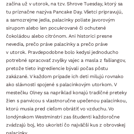
začína už v utorok, na tzv. Shrove Tuesday, ktorý sa
tu príznačne nazýva Pancake Day. Všetci pripravujú,
a samozrejme jedia, palacinky poliate javorovým
sirupom alebo len pocukrované či ochutené
čokoládou alebo citrónom. Ani historici presne
nevedia, prečo práve palacinky a prečo práve
v utorok. Pravdepodobne bolo kedysi jednoducho
potrebné spracovať zvyšky vajec a masla z fašiangov,
pretože tieto ingrediencie bývali počas pôstu
zakázané. V každom prípade ich deti milujú rovnako
ako slávnosti spojené s palacinkovým utorkom. V
mestečku Olney sa napríklad konajú tradičné preteky
žien s panvicou s vlastnoručne upečenou palacinkou,
ktorú musia pred cieľom obrátiť vo vzduchu. Vo
londýnskom Westminstri zas študenti každoročne
zvádzajú boj, kto ukoristí čo najväčší kus z obrovskej
palacinky.