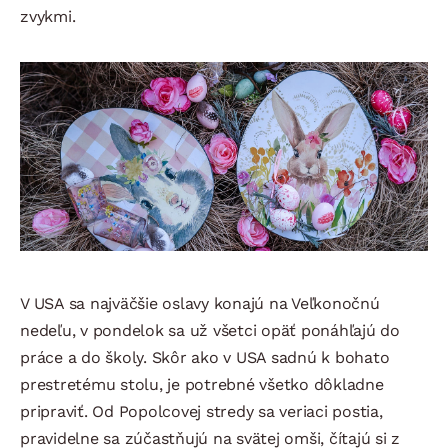
zvykmi.
V USA sa najväčšie oslavy konajú na Veľkonočnú
nedeľu, v pondelok sa už všetci opäť ponáhľajú do
práce a do školy. Skôr ako v USA sadnú k bohato
prestretému stolu, je potrebné všetko dôkladne
pripraviť. Od Popolcovej stredy sa veriaci postia,
pravidelne sa zúčastňujú na svätej omši, čítajú si z