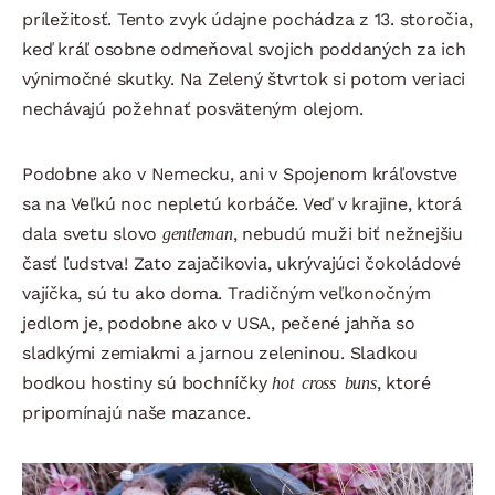
príležitosť. Tento zvyk údajne pochádza z 13. storočia,
keď kráľ osobne odmeňoval svojich poddaných za ich
výnimočné skutky. Na Zelený štvrtok si potom veriaci
nechávajú požehnať posväteným olejom.
Podobne ako v Nemecku, ani v Spojenom kráľovstve
sa na Veľkú noc nepletú korbáče. Veď v krajine, ktorá
dala svetu slovo
gentleman
, nebudú muži biť nežnejšiu
časť ľudstva! Zato zajačikovia, ukrývajúci čokoládové
vajíčka, sú tu ako doma. Tradičným veľkonočným
jedlom je, podobne ako v USA, pečené jahňa so
sladkými zemiakmi a jarnou zeleninou. Sladkou
bodkou hostiny sú bochníčky
hot cross buns
, ktoré
pripomínajú naše mazance.