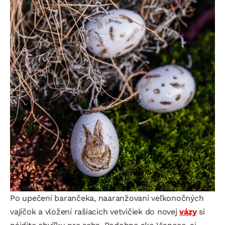
Po upečení barančeka, naaranžovaní veľkonočných
vajíčok a vložení rašiacich vetvičiek do novej
vázy
si