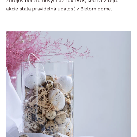
zdrojov bol zlomovým až rok 1878, keď sa z tejto
akcie stala pravidelná udalosť v Bielom dome.