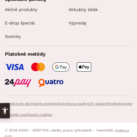
Akčné produkty
Aktuálny leták
E-shop špeciál
Výpredaj
Novinky
Platobné metódy
Všeobecné obchodné podmienky
Ochrana osobných údajov
Whistleblowing
Pravidlá používania cookies
© 2026 ASKO - NÁBYTOK, všetky práva vyhradené. - InveoCMS,
Inveo.cz
s.r.o.