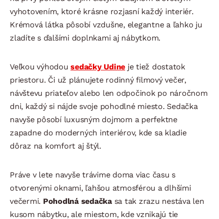
vyhotovením, ktoré krásne rozjasní každý interiér.
Krémová látka pôsobí vzdušne, elegantne a ľahko ju
zladíte s ďalšími doplnkami aj nábytkom.
Veľkou výhodou
sedačky Udine
je tiež dostatok
priestoru. Či už plánujete rodinný filmový večer,
návštevu priateľov alebo len odpočinok po náročnom
dni, každý si nájde svoje pohodlné miesto. Sedačka
navyše pôsobí luxusným dojmom a perfektne
zapadne do moderných interiérov, kde sa kladie
dôraz na komfort aj štýl.
Práve v lete navyše trávime doma viac času s
otvorenými oknami, ľahšou atmosférou a dlhšími
večermi.
Pohodlná sedačka
sa tak zrazu nestáva len
kusom nábytku, ale miestom, kde vznikajú tie