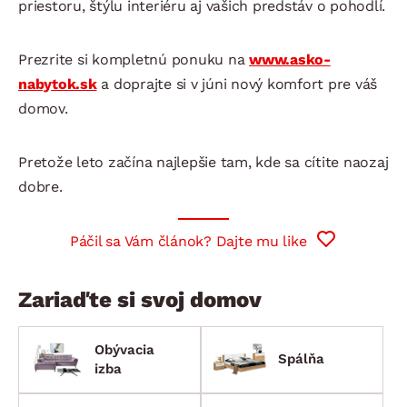
priestoru, štýlu interiéru aj vašich predstáv o pohodlí.
Prezrite si kompletnú ponuku na
www.asko-
nabytok.sk
a doprajte si v júni nový komfort pre váš
domov.
Pretože leto začína najlepšie tam, kde sa cítite naozaj
dobre.
Páčil sa Vám článok? Dajte mu like
Zariaďte si svoj domov
Obývacia
Spálňa
izba