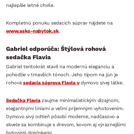
najlepšie letné chvíle.
Kompletnú ponuku sedacích súprav nájdete na
www.asko-nabytok.sk
.
Gabriel odporúča: Štýlová rohová
sedačka Flavia
Gabriel tentokrát stavil na modernú eleganciu a
pohodlie v tmavších tónoch. Jeho tipom na jún je
rohová
sedacia súprava Flavia v
dymovo sivej látke.
Sedačka Flavia
zaujme minimalistickým dizajnom,
elegantnými líniami a veľmi príjemným vyhotovením.
Dymovo sivý odtieň pôsobí moderne, nadčasovo a
skvele sa kombinuje s drevom, kovom aj výraznejšími
bytovými doplnkami.