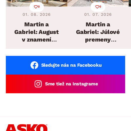
0
0
01. 08. 2026
01. 07. 2026
Martin a
Martin a
Gabriel: August
Gabriel: Júlové
v znamení
premeny
plánovaných
domova
sedacích súprav
Sledujte nás na Facebooku
Sme tiež na Instagrame