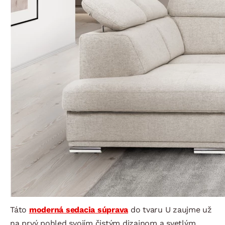
Táto
moderná sedacia súprava
do tvaru U zaujme už
na prvý pohled svojím čistým dizajnom a svetlým