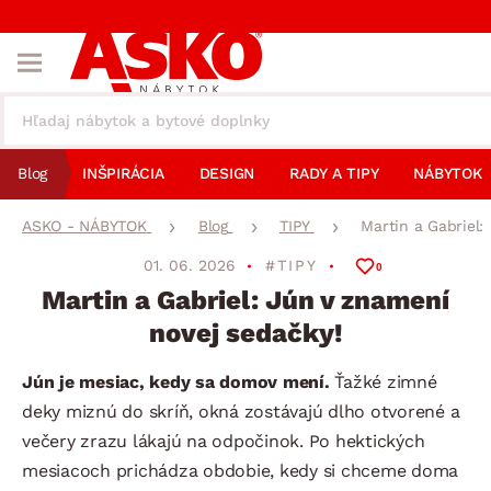
Blog
INŠPIRÁCIA
DESIGN
RADY A TIPY
NÁBYTOK
ASKO - NÁBYTOK
Blog
TIPY
Martin a Gabriel:
01. 06. 2026
#TIPY
0
Martin a Gabriel: Jún v znamení
novej sedačky!
Jún je mesiac, kedy sa domov mení.
Ťažké zimné
deky miznú do skríň, okná zostávajú dlho otvorené a
večery zrazu lákajú na odpočinok. Po hektických
mesiacoch prichádza obdobie, kedy si chceme doma