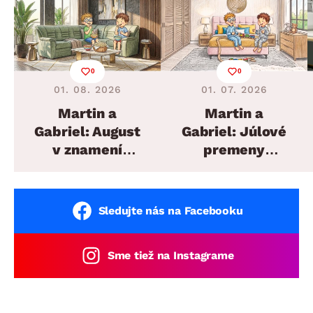
0
0
01. 08. 2026
01. 07. 2026
Martin a
Martin a
Gabriel: August
Gabriel: Júlové
v znamení
premeny
plánovaných
domova
sedacích súprav
Sledujte nás na Facebooku
Sme tiež na Instagrame