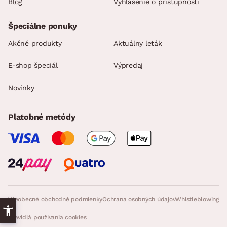
Blog
Vyhlásenie o prístupnosti
Špeciálne ponuky
Akčné produkty
Aktuálny leták
E-shop špeciál
Výpredaj
Novinky
Platobné metódy
Všeobecné obchodné podmienky
Ochrana osobných údajov
Whistleblowing
Pravidlá používania cookies