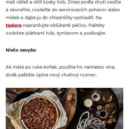
mali vidieť a cítiť kúsky húb. Zmes podľa chuti osoľte
a okoreňte, rozdeľte do servírovacích pohárov alebo
misiek a dajte ju do chladničky vychladiť. Na
taniere
naaranžujte obľúbené pečivo. Paštéty
ozdobte plátkami húb, tymianom a podávajte.
Niečo navyše:
Ak máte po ruke koňak, použite ho namiesto vína,
dodá paštéte úplne nový chuťový rozmer.