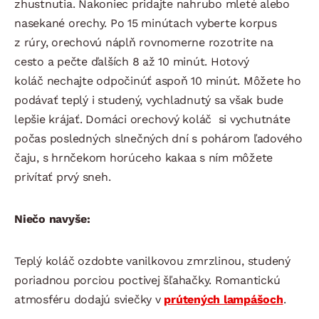
zhustnutia. Nakoniec pridajte nahrubo mleté alebo
nasekané orechy. Po 15 minútach vyberte korpus
z rúry, orechovú náplň rovnomerne rozotrite na
cesto a pečte ďalších 8 až 10 minút. Hotový
koláč nechajte odpočinúť aspoň 10 minút. Môžete ho
podávať teplý i studený, vychladnutý sa však bude
lepšie krájať. Domáci orechový koláč si vychutnáte
počas posledných slnečných dní s pohárom ľadového
čaju, s hrnčekom horúceho kakaa s ním môžete
privítať prvý sneh.
Niečo navyše:
Teplý koláč ozdobte vanilkovou zmrzlinou, studený
poriadnou porciou poctivej šľahačky. Romantickú
atmosféru dodajú sviečky v
prútených lampášoch
.