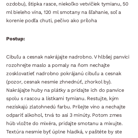
ozdobu), štipka rasce, niekoľko vetvičiek tymianu, 50
ml bieleho vína, 120 ml smotany na šľahanie, soľ a
korenie podľa chuti, pečivo ako príloha
Postup:
Cibuľu a cesnak nakrájajte nadrobno. V hlbšej panvici
rozohrejte maslo a pomaly na ňom nechajte
zosklovatieť nadrobno pokrájanú cibuľu a cesnak
(pozor, cesnak nesmie zhnednúť, zhorkol by).
Nakrájajte huby na plátky a pridajte ich do panvice
spolu s rascou a lístkami tymianu. Restujte, kým
nezískajú zlatohnedú farbu. Prilejte víno a nechajte
odpariť alkohol, trvá to asi 3 minúty. Potom zmes
húb vložte do mixéra, pridajte smotanu a mixujte.
Textúra nesmie byť úplne hladká, v paštéte by ste