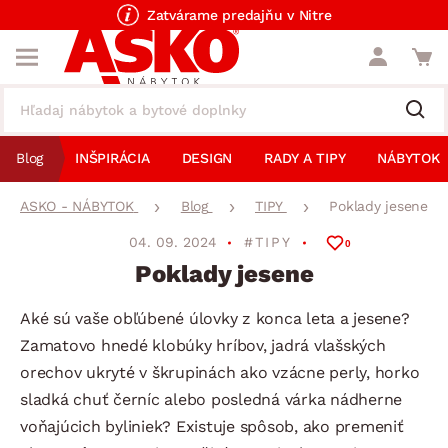
Zatvárame predajňu v Nitre
Blog
INŠPIRÁCIA
DESIGN
RADY A TIPY
NÁBYTOK
ASKO - NÁBYTOK
Blog
TIPY
Poklady jesene
04. 09. 2024
#TIPY
0
Poklady jesene
Aké sú vaše obľúbené úlovky z konca leta a jesene?
Zamatovo hnedé klobúky hríbov, jadrá vlašských
orechov ukryté v škrupinách ako vzácne perly, horko
sladká chuť černíc alebo posledná várka nádherne
voňajúcich byliniek? Existuje spôsob, ako premeniť