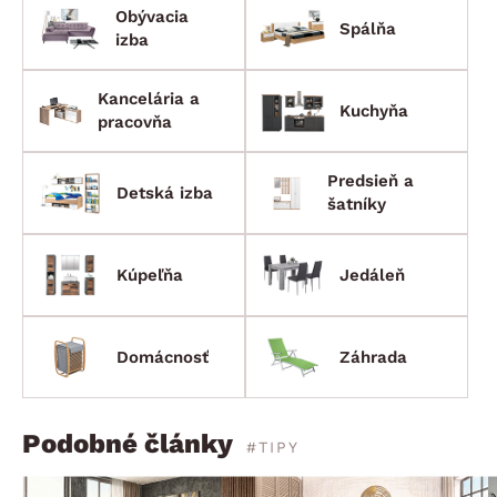
Obývacia
Spálňa
izba
Kancelária a
Kuchyňa
pracovňa
Predsieň a
Detská izba
šatníky
Kúpeľňa
Jedáleň
Domácnosť
Záhrada
Podobné články
#TIPY