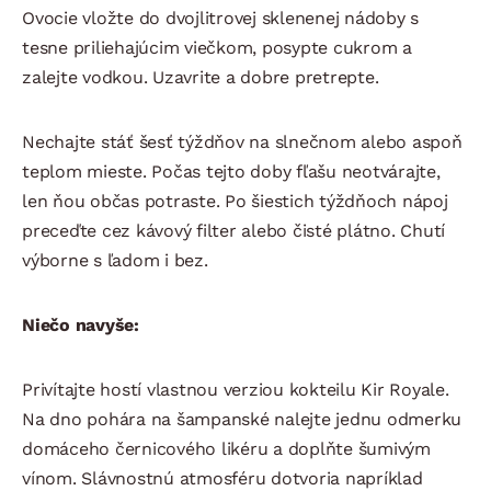
Ovocie vložte do dvojlitrovej sklenenej nádoby s
tesne priliehajúcim viečkom, posypte cukrom a
zalejte vodkou. Uzavrite a dobre pretrepte.
Nechajte stáť šesť týždňov na slnečnom alebo aspoň
teplom mieste. Počas tejto doby fľašu neotvárajte,
len ňou občas potraste. Po šiestich týždňoch nápoj
preceďte cez kávový filter alebo čisté plátno. Chutí
výborne s ľadom i bez.
Niečo navyše:
Privítajte hostí vlastnou verziou kokteilu Kir Royale.
Na dno pohára na šampanské nalejte jednu odmerku
domáceho černicového likéru a doplňte šumivým
vínom. Slávnostnú atmosféru dotvoria napríklad