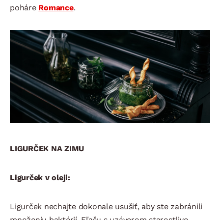
poháre
Romance
.
LIGURČEK NA ZIMU
Ligurček v oleji:
Ligurček nechajte dokonale usušiť, aby ste zabránili
množeniu baktérií. Fľašu s uzáverom starostlivo