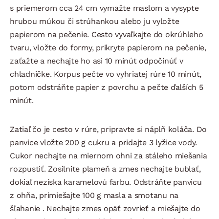
s priemerom cca 24 cm vymažte maslom a vysypte
hrubou múkou či strúhankou alebo ju vyložte
papierom na pečenie. Cesto vyvaľkajte do okrúhleho
tvaru, vložte do formy, prikryte papierom na pečenie,
zaťažte a nechajte ho asi 10 minút odpočinúť v
chladničke. Korpus pečte vo vyhriatej rúre 10 minút,
potom odstráňte papier z povrchu a pečte ďalších 5
minút.
Zatiaľ čo je cesto v rúre, pripravte si náplň koláča. Do
panvice vložte 200 g cukru a pridajte 3 lyžice vody.
Cukor nechajte na miernom ohni za stáleho miešania
rozpustiť. Zosilnite plameň a zmes nechajte bublať,
dokiaľ nezíska karamelovú farbu. Odstráňte panvicu
z ohňa, primiešajte 100 g masla a smotanu na
šľahanie . Nechajte zmes opäť zovrieť a miešajte do