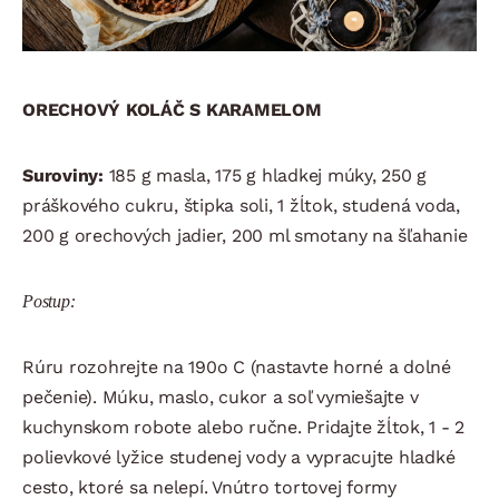
ORECHOVÝ KOLÁČ S KARAMELOM
Suroviny:
185 g masla, 175 g hladkej múky, 250 g
práškového cukru, štipka soli, 1 žĺtok, studená voda,
200 g orechových jadier, 200 ml smotany na šľahanie
Postup:
Rúru rozohrejte na 190o C (nastavte horné a dolné
pečenie). Múku, maslo, cukor a soľ vymiešajte v
kuchynskom robote alebo ručne. Pridajte žĺtok, 1 - 2
polievkové lyžice studenej vody a vypracujte hladké
cesto, ktoré sa nelepí. Vnútro tortovej formy