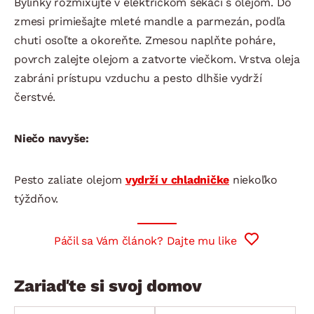
Bylinky rozmixujte v elektrickom sekáči s olejom. Do
zmesi primiešajte mleté mandle a parmezán, podľa
chuti osoľte a okoreňte. Zmesou naplňte poháre,
povrch zalejte olejom a zatvorte viečkom. Vrstva oleja
zabráni prístupu vzduchu a pesto dlhšie vydrží
čerstvé.
Niečo navyše:
Pesto zaliate olejom
vydrží v chladničke
niekoľko
týždňov.
Páčil sa Vám článok? Dajte mu like
Zariaďte si svoj domov