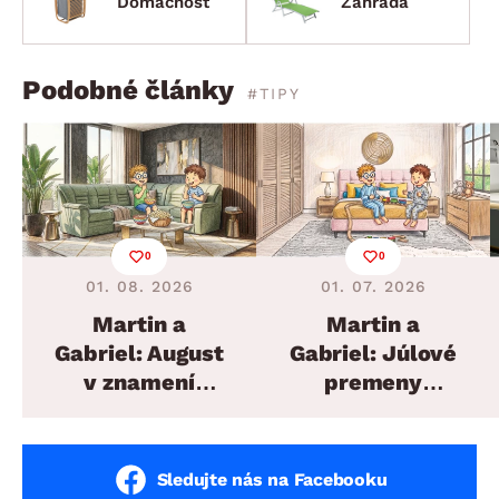
Domácnosť
Záhrada
Podobné články
#TIPY
0
0
01. 08. 2026
01. 07. 2026
Martin a
Martin a
Gabriel: August
Gabriel: Júlové
v znamení
premeny
plánovaných
domova
sedacích súprav
Sledujte nás na Facebooku