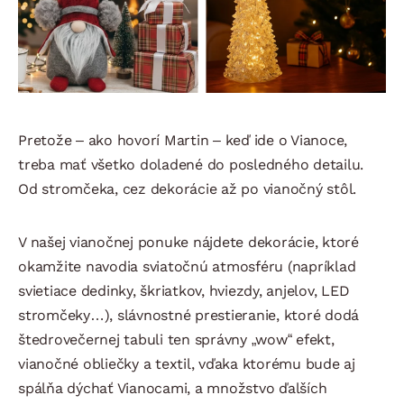
Pretože – ako hovorí Martin – keď ide o Vianoce,
treba mať všetko doladené do posledného detailu.
Od stromčeka, cez dekorácie až po vianočný stôl.
V našej vianočnej ponuke nájdete dekorácie, ktoré
okamžite navodia sviatočnú atmosféru (napríklad
svietiace dedinky, škriatkov, hviezdy, anjelov, LED
stromčeky…), slávnostné prestieranie, ktoré dodá
štedrovečernej tabuli ten správny „wow“ efekt,
vianočné obliečky a textil, vďaka ktorému bude aj
spálňa dýchať Vianocami, a množstvo ďalších