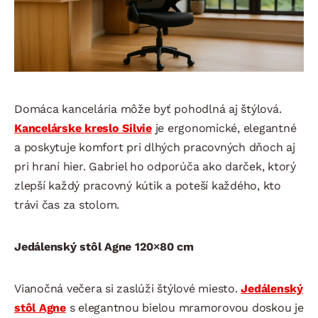
Domáca kancelária môže byť pohodlná aj štýlová.
Kancelárske kreslo Silvie
je ergonomické, elegantné
a poskytuje komfort pri dlhých pracovných dňoch aj
pri hraní hier. Gabriel ho odporúča ako darček, ktorý
zlepší každý pracovný kútik a poteší každého, kto
trávi čas za stolom.
Jedálenský stôl Agne 120×80 cm
Vianočná večera si zaslúži štýlové miesto.
Jedálenský
stôl Agne
s elegantnou bielou mramorovou doskou je