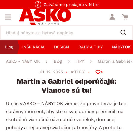
Zatvárame predajňu v Nitre
Blog
INŠPIRÁCIA
DESIGN
RADY A TIPY
NÁBYTOK
ASKO - NÁBYTOK
Blog
TIPY
Martin a Gabriel 
01. 12. 2025
#TIPY
0
Martin a Gabriel odporúčajú:
Vianoce sú tu!
U nás v ASKO – NÁBYTOK vieme, že práve teraz je ten
správny moment, aby ste si svoj domov premenili na
skutočnú vianočnú oázu plnú svetielok, domácej
pohody a tej pravej sviatočnej atmosféry. A preto tu