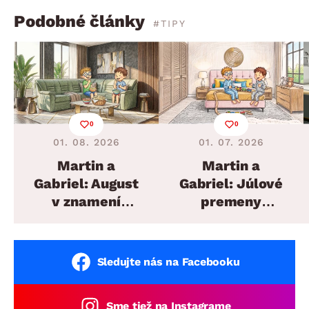
Podobné články
#TIPY
0
0
01. 08. 2026
01. 07. 2026
Martin a
Martin a
Gabriel: August
Gabriel: Júlové
v znamení
premeny
plánovaných
domova
sedacích súprav
Sledujte nás na Facebooku
Sme tiež na Instagrame