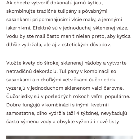
Ak chcete vytvoriť dokonalú jarnú kyticu,
skombinujte tradičné tulipány s pôvabnými
sasankami pripomínajúcimi vlčie maky, a jemnými
iskerníkmi. Efektné sú v jednoduchej sklenenej váze.
Vodu by ste mali často meniť nielen preto, aby kytica
dlhšie vydržala, ale aj z estetických dôvodov.
Vložte kvety do širokej sklenenej nádoby a vytvorte
netradičnú dekoráciu. Tulipány v kombinácii so
sasankami a niekoľkými vetvičkami čučoriedok
vyzerajú v jednoduchom sklenenom valci čarovne.
Čučoriedky sú v posledných rokoch veľmi populárne.
Dobre fungujú v kombinácii s inými kvetmi i
samostatne, dlho vydržia (aži 4 týždne), nevyžadujú
častú výmenu vody a obvykle vyženú i nové listy.