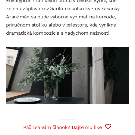
Eukalyptus hrá hlavnú úlohu v divokej kytici, kde
zelenú záplavu rozžiarilo niekoľko kvetov sasanky.
Aranžmán sa bude výborne vynímať na komode,
príručnom stolíku alebo v priestore, kde vynikne
dramatická kompozícia s nádychom nežnosti.
Páčil sa Vám článok? Dajte mu like