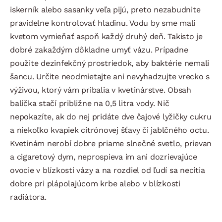
iskerník alebo sasanky veľa pijú, preto nezabudnite
pravidelne kontrolovať hladinu. Vodu by sme mali
kvetom vymieňať aspoň každý druhý deň. Takisto je
dobré zakaždým dôkladne umyť vázu. Prípadne
použite dezinfekčný prostriedok, aby baktérie nemali
šancu. Určite neodmietajte ani nevyhadzujte vrecko s
výživou, ktorý vám pribalia v kvetinárstve. Obsah
balíčka stačí približne na 0,5 litra vody. Nič
nepokazíte, ak do nej pridáte dve čajové lyžičky cukru
a niekoľko kvapiek citrónovej šťavy či jablčného octu.
Kvetinám nerobí dobre priame slnečné svetlo, prievan
a cigaretový dym, neprospieva im ani dozrievajúce
ovocie v blízkosti vázy a na rozdiel od ľudí sa necítia
dobre pri plápolajúcom krbe alebo v blízkosti
radiátora.