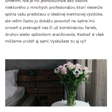
umením. Nie je nič jednoduchšie ako osloviť
niektorého z mnohých profesionálov, ktorí nielenže
splnia vašu predstavu o ideálnej kvetinovej výzdobe,
ale veľmi často ju dokážu posunúť na úplne inú
úroveň a prekvapiť nás či už kombináciou farieb,
druhov alebo spôsobom aranžovania. Radosť si však
môžeme urobiť aj sami. Vyskúšate to aj vy?