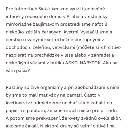
Pre fotopríbeh
Stolná hra
sme využili jedinečné
interiéry secesného domu v Prahe a v esteticky
mimoriadne zaujímavom prostredí sme nafotili
niekoľko zátiší s čerstvými kvetmi. Vystačili sme s
čerstvo rezanými kvetmi bežne dostupnými v
obchodoch, zeleňou, vetvičkami (môžete si ich citlivo
nazbierať na prechádzke v lese alebo v záhrade) a
niekoľkými vázami z butiku ASKO-NÁBYTOK. Ako sa
vám páčia?
Rastliny sú živé organizmy a pri zaobchádzaní s nimi
by sme to mali mať vždy na pamäti. Často v
kvetinárstve odmietneme nechať si ich zabaliť do
papiera s pocitom, že sme urobili niečo pre prírodu.
A potom sme prekvapení, že kvety zvädnú oveľa skôr,
ako sme čakali. Niektoré druhy sú veľmi citlivé i na