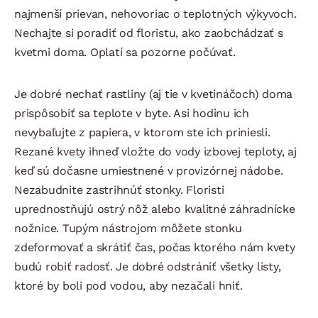
najmenší prievan, nehovoriac o teplotných výkyvoch.
Nechajte si poradiť od floristu, ako zaobchádzať s
kvetmi doma. Oplatí sa pozorne počúvať.
Je dobré nechať rastliny (aj tie v kvetináčoch) doma
prispôsobiť sa teplote v byte. Asi hodinu ich
nevybaľujte z papiera, v ktorom ste ich priniesli.
Rezané kvety ihneď vložte do vody izbovej teploty, aj
keď sú dočasne umiestnené v provizórnej nádobe.
Nezabudnite zastrihnúť stonky. Floristi
uprednostňujú ostrý nôž alebo kvalitné záhradnícke
nožnice. Tupým nástrojom môžete stonku
zdeformovať a skrátiť čas, počas ktorého nám kvety
budú robiť radosť. Je dobré odstrániť všetky listy,
ktoré by boli pod vodou, aby nezačali hniť.