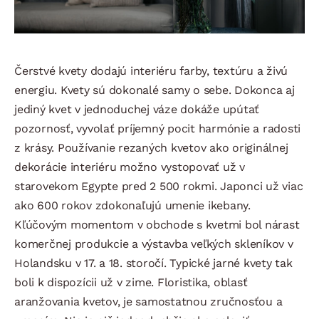
Čerstvé kvety dodajú interiéru farby, textúru a živú
energiu. Kvety sú dokonalé samy o sebe. Dokonca aj
jediný kvet v jednoduchej váze dokáže upútať
pozornosť, vyvolať príjemný pocit harmónie a radosti
z krásy. Používanie rezaných kvetov ako originálnej
dekorácie interiéru možno vystopovať už v
starovekom Egypte pred 2 500 rokmi. Japonci už viac
ako 600 rokov zdokonaľujú umenie ikebany.
Kľúčovým momentom v obchode s kvetmi bol nárast
komerčnej produkcie a výstavba veľkých skleníkov v
Holandsku v 17. a 18. storočí. Typické jarné kvety tak
boli k dispozícii už v zime. Floristika, oblasť
aranžovania kvetov, je samostatnou zručnosťou a