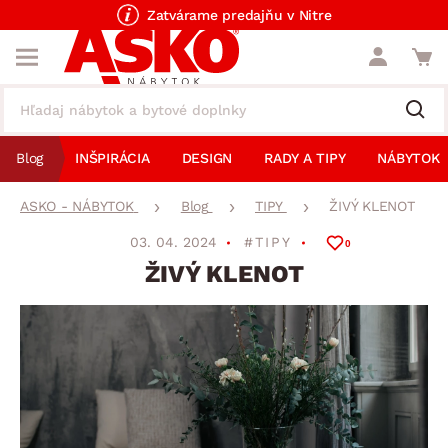
Zatvárame predajňu v Nitre
Blog
INŠPIRÁCIA
DESIGN
RADY A TIPY
NÁBYTOK
ASKO - NÁBYTOK
Blog
TIPY
ŽIVÝ KLENOT
03. 04. 2024
#TIPY
0
ŽIVÝ KLENOT