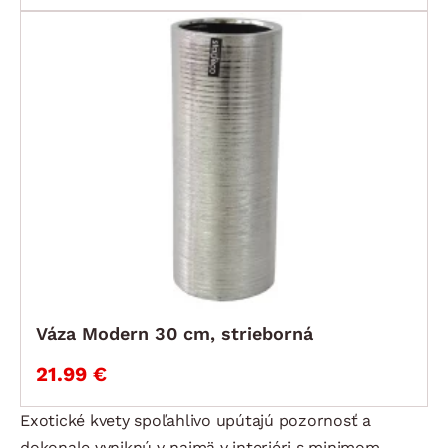
Váza Modern 30 cm, strieborná
21.99 €
Exotické kvety spoľahlivo upútajú pozornosť a
dokonale vyniknú v najmä v interiéri s minimom