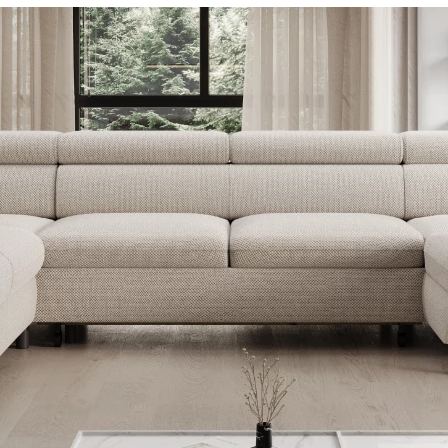
ENIE
DOMÁCE SPOTREBIČE
ZÁHRADNÉ 
avy
Zá
tavy
Z
avy