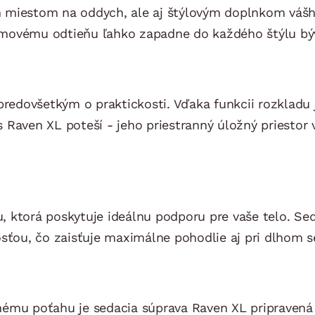
m miestom na oddych, ale aj štýlovým doplnkom vášh
émovému odtieňu ľahko zapadne do každého štýlu bý
 predovšetkým o praktickosti. Vďaka funkcii rozkladu
 vás Raven XL poteší - jeho priestranný úložný pries
 ktorá poskytuje ideálnu podporu pre vaše telo. Sed
ou, čo zaisťuje maximálne pohodlie aj pri dlhom se
nému poťahu je sedacia súprava Raven XL pripraven