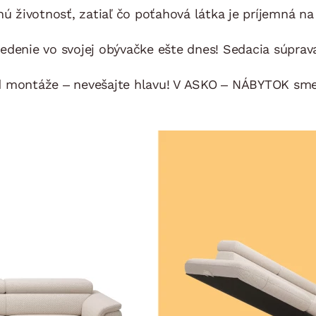
hú životnosť, zatiaľ čo poťahová látka je príjemná na
sedenie vo svojej obývačke ešte dnes! Sedacia súpra
d montáže – nevešajte hlavu! V ASKO – NÁBYTOK sme n