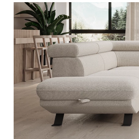
Jedáleň
BYTOVÝ TEXTIL
STOLOVANIE A VAR
Kúpeľňové zost
Detská izba
Prikrývky
Jedálenský servis
Jedálenské zos
Vankúše
Predsieň, šatník a chodba
Príbory
Záhradné zost
Koberce
Hrnce
Kuchyňa
Závesy a žalúzie
Panvice
Kúpeľňa
Zobrazit vše
Zobrazit vše
Záhrada
VEĽKÁ NOC
Domácnosť