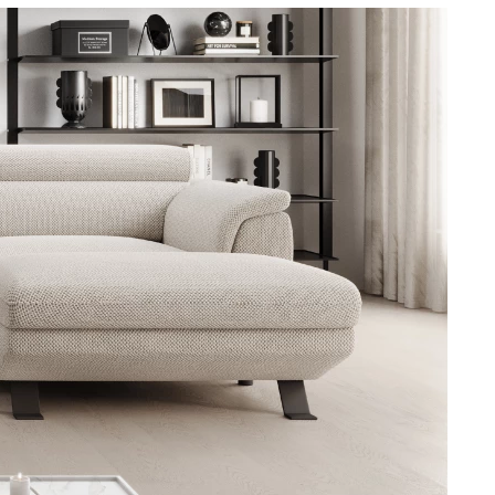
DOPLNKY
VIANOCE
hradné doplnky
ahradné zostavy