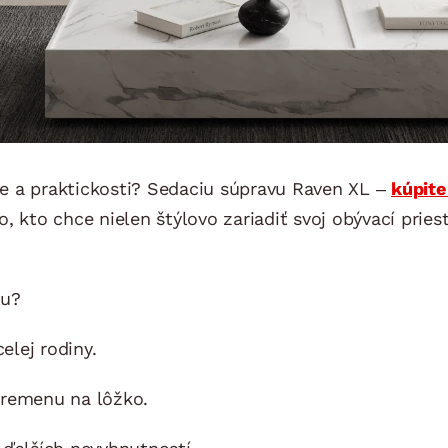
e a praktickosti? Sedaciu súpravu Raven XL –
kúpite
, kto chce nielen štýlovo zariadiť svoj obývací pries
vu?
lej rodiny.
premenu na lôžko.