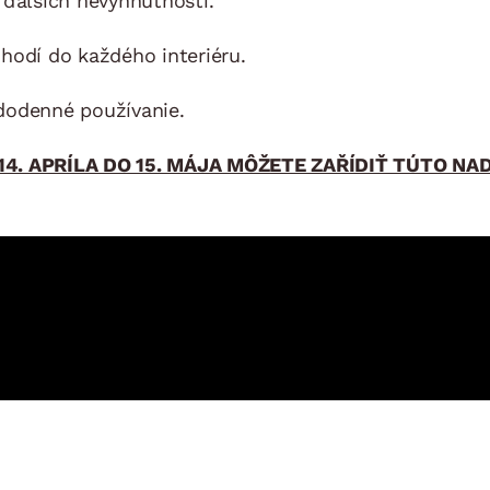
 ďalších nevyhnutností.
hodí do každého interiéru.
dodenné používanie.
14. APRÍLA DO 15. MÁJA MÔŽETE ZAŘÍDIŤ TÚTO N