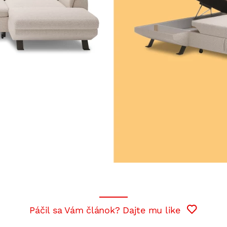
Páčil sa Vám článok? Dajte mu like