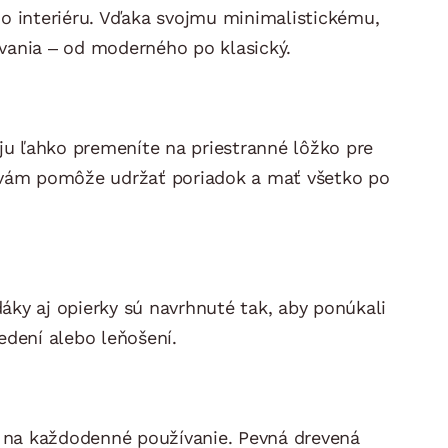
o interiéru. Vďaka svojmu minimalistickému,
vania – od moderného po klasický.
 ju ľahko premeníte na priestranné lôžko pre
tor vám pomôže udržať poriadok a mať všetko po
áky aj opierky sú navrhnuté tak, aby ponúkali
dení alebo leňošení.
á na každodenné používanie. Pevná drevená