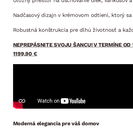
Úložný priestor na uschovanie diek, vankúšov a
Nadčasový dizajn v krémovom odtieni, ktorý sa 
Robustná konštrukcia pre dlhú životnosť a kaž
NEPREPÁSNITE SVOJU ŠANCU! V TERMÍNE OD 
1199,90 €
Moderná elegancia pre váš domov