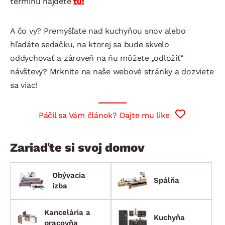
termínu nájdete
tu!
A čo vy? Premýšľate nad kuchyňou snov alebo
hľadáte sedačku, na ktorej sa bude skvelo
oddychovať a zároveň na ňu môžete „odložiť“
návštevy? Mrknite na naše webové stránky a dozviete
sa viac!
Páčil sa Vám článok? Dajte mu like
Zariaďte si svoj domov
Obývacia
Spálňa
izba
Kancelária a
Kuchyňa
pracovňa