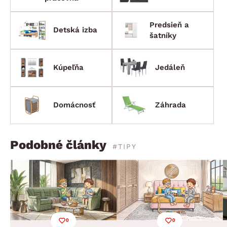
Predsieň a
Detská izba
šatníky
Kúpeľňa
Jedáleň
Domácnosť
Záhrada
Podobné články
#TIPY
0
0