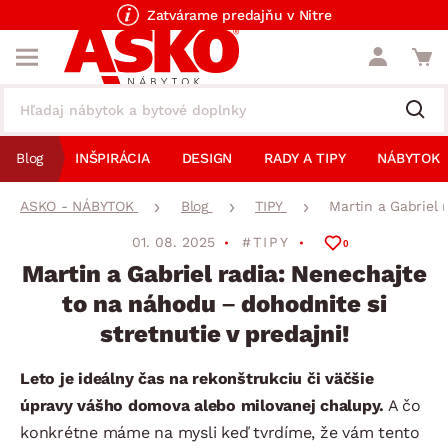
Zatvárame predajňu v Nitre
Blog
INŠPIRÁCIA
DESIGN
RADY A TIPY
NÁBYTOK
ASKO - NÁBYTOK
Blog
TIPY
Martin a Gabriel 
01. 08. 2025
#TIPY
0
Martin a Gabriel radia: Nenechajte
to na náhodu – dohodnite si
stretnutie v predajni!
Leto je ideálny čas na rekonštrukciu či väčšie
úpravy vášho domova alebo milovanej chalupy.
A čo
konkrétne máme na mysli keď tvrdíme, že vám tento