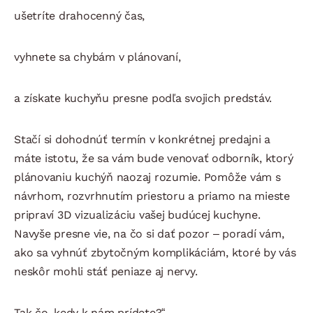
ušetríte drahocenný čas,
vyhnete sa chybám v plánovaní,
a získate kuchyňu presne podľa svojich predstáv.
Stačí si dohodnúť termín v konkrétnej predajni a
máte istotu, že sa vám bude venovať odborník, ktorý
plánovaniu kuchýň naozaj rozumie. Pomôže vám s
návrhom, rozvrhnutím priestoru a priamo na mieste
pripraví 3D vizualizáciu vašej budúcej kuchyne.
Navyše presne vie, na čo si dať pozor – poradí vám,
ako sa vyhnúť zbytočným komplikáciám, ktoré by vás
neskôr mohli stáť peniaze aj nervy.
Tak čo, kedy k nám prídete?“