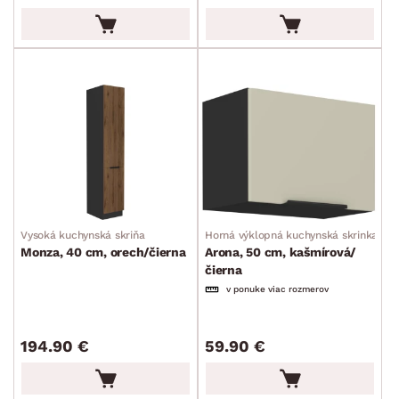
min.
cm
max.
cm
POVRCHOVÁ ÚPRAVA
min.
cm
max.
cm
ZPÔSOB PREVEDENIA
min.
cm
max.
cm
TVAR
min.
cm
max.
cm
ŠTÝL
min.
cm
max.
cm
Vysoká kuchynská skriňa
Horná výklopná kuchynská skrinka
MIESTNOSŤ
Monza, 40 cm, orech/čierna
Arona, 50 cm, kašmírová/
čierna
ZNAČKA
v ponuke viac rozmerov
PET FRIENDLY
194.90 €
59.90 €
SKLADOVOSŤ