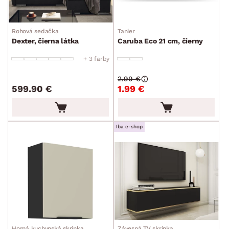
Rohová sedačka
Tanier
Dexter, čierna látka
Caruba Eco 21 cm, čierny
+ 3 farby
2.99 €
599.90 €
1.99 €
Iba e-shop
Horná kuchynská skrinka
Závesná TV skrinka