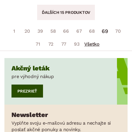
ĎALŠÍCH 15 PRODUKTOV
69
1
20
39
58
66
67
68
70
71
72
77
93
Všetko
Akčný leták
pre výhodný nákup
PREZRIEŤ
Newsletter
Vyplňte svoju e-mailovú adresu a nechajte si
poslať akčné ponuky a novinky.