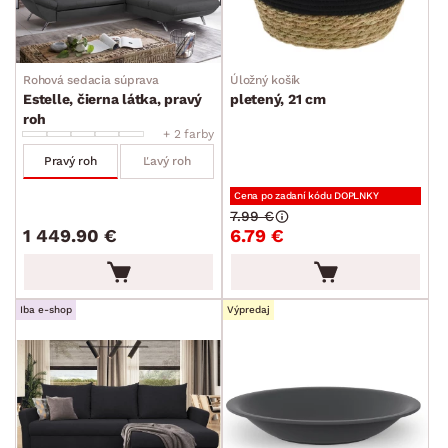
Rohová sedacia súprava
Úložný košík
Estelle, čierna látka, pravý
pletený, 21 cm
roh
+ 2 farby
Pravý roh
Ľavý roh
Cena po zadaní kódu DOPLNKY
7.99 €
1 449.90 €
6.79 €
Iba e-shop
Výpredaj