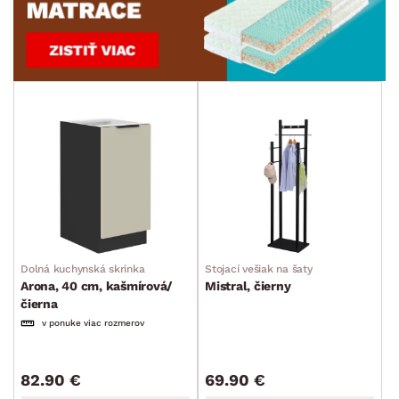
Dolná kuchynská skrinka
Stojací vešiak na šaty
Arona, 40 cm, kašmírová/
Mistral, čierny
čierna
v ponuke viac rozmerov
82.90 €
69.90 €