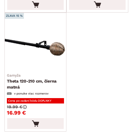
ZĽAVA 15 %
Garnyža
Theta 120-210 cm, čierna
matná
v ponuke viac rozmerov
Cena po zadaní kódu DOPLNKY
19.99 €
16.99 €