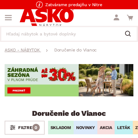
Zatvárame predajňu v Nitre
ASKO - NÁBYTOK
Doručenie do Vianoc
Doručenie do Vianoc
SKLADOM
NOVINKY
AKCIA
LETÁK
Z
FILTRE
0