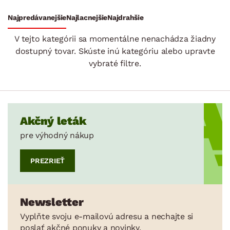
Stoly a stolíky
Kreslá a sedenia
Stoličky a lavice
Postele
Šatníkové skrine
Rošty
Matrace
Komody, skrinky a vitríny
Bytové doplnky
Sedacie súpravy a pohovky
Zostavy a steny
Drobný nábytok
Spotrebiče
Najpredávanejšie
Najlacnejšie
Najdrahšie
SKLADOVOSŤ
V tejto kategórii sa momentálne nenachádza žiadny
dostupný tovar. Skúste inú kategóriu alebo upravte
vybraté filtre.
Akčný leták
pre výhodný nákup
PREZRIEŤ
Newsletter
Vyplňte svoju e-mailovú adresu a nechajte si
poslať akčné ponuky a novinky.