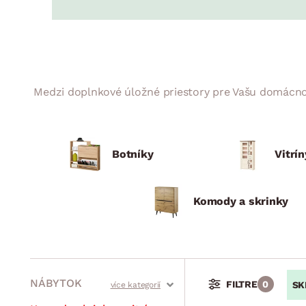
Jedáleň
BYTOVÝ TEXTIL
STOLOVANIE A VAR
Kúpeľňové zost
Detská izba
Prikrývky
Jedálenský servis
Jedálenské zos
Vankúše
Predsieň, šatník a chodba
Príbory
Záhradné zost
Koberce
Hrnce
Kuchyňa
Medzi doplnkové úložné priestory pre Vašu domácnosť
Závesy a žalúzie
Panvice
Kúpeľňa
Zobrazit vše
Zobrazit vše
Záhrada
VEĽKÁ NOC
Botníky
Vitrín
Domácnosť
Komody a skrinky
NÁBYTOK
FILTRE
0
SK