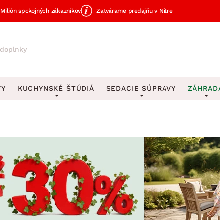
Milión spokojných zákazníkov
Zatvárame predajňu v Nitre
VY
KUCHYNSKÉ ŠTÚDIÁ
SEDACIE SÚPRAVY
ZÁHRAD
avy
DEKORÁCIE
Sedacie súpravy do U
UKLADANIE
čky
Obrazy
Vešiaky na kľ
avy
Rohové sedacie súpravy
Záhrad
Zrkadlá
Stojany na dá
tavy
Sedacie súpravy 3-2-1
Z
dlá
Hodiny
Stojany na no
avy
Sedacie súpravy na mieru
Vázy
Stojany na ob
vy
Zá
Zobrazit vše
Zobrazit vše
tavy
Z