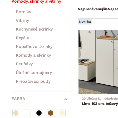
Stoly a stolíky
Kreslá a sedenia
Stoličky a lavice
Postele
Šatníkové skrine
Rošty
Matrace
Komody, skrinky a vitríny
Najpredávanejšie
Najla
Botníky
Vitríny
Novinka
Kuchynské skrinky
Regály
Kúpeľňové skrinky
Komody a skrinky
Periňáky
Úložné kontajnery
Prebaľovací pulty
Bytové doplnky
Sedacie súpravy a pohovky
Zostavy a steny
Drobný nábytok
Spotrebiče
FARBA
20 Úložná komoda/botn
Lime 102 cm, béžov