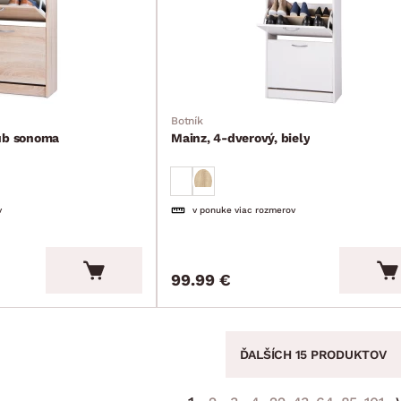
Botník
dub sonoma
Mainz, 4-dverový, biely
v
v ponuke viac rozmerov
99.99 €
ĎALŠÍCH 15 PRODUKTOV