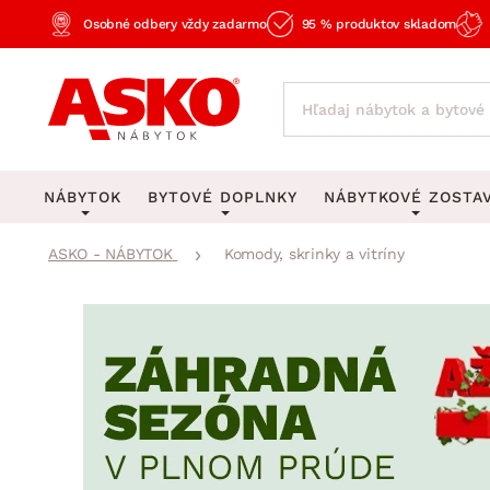
Osobné odbery vždy zadarmo
95 % produktov skladom
NÁBYTOK
BYTOVÉ DOPLNKY
NÁBYTKOVÉ ZOSTA
ASKO - NÁBYTOK
Komody, skrinky a vitríny
KOBERCE
OSVETLENIE
Obývacie zost
Veľké a stredné koberce
Stolové lampy a lampi
Spálňové zost
Behúne a malé koberce
Stropné osvetlenie
Kancelárske zos
Obývacia izba
Detské koberce
Lustre a závesné svieti
Kuchynské zost
Spálňa
Kúpeľňové predložky
Stojacie lampy
Detské zosta
Pracovňa a kancelária
Zobrazit vše
Zobrazit vše
Predsieňové zos