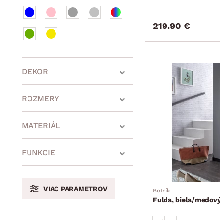
219.90 €
DEKOR
ROZMERY
MATERIÁL
min.
cm
max.
cm
FUNKCIE
VIAC PARAMETROV
Botník
min.
cm
max.
cm
Fulda, biela/medový