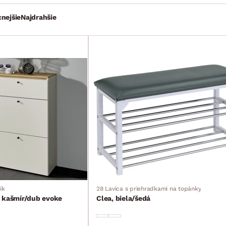
cnejšie
Najdrahšie
ík
28 Lavica s priehradkami na topánky
ý kašmír/dub evoke
Clea, biela/šedá