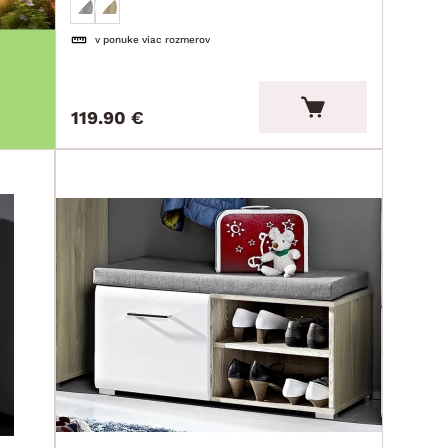
v ponuke viac rozmerov
119.90 €