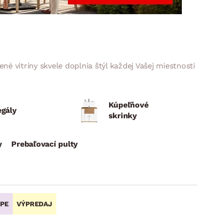
DOPLNKY
VIANOCE
hradné doplnky
ahradné zostavy
 vitríny skvele doplnia štýl každej Vašej miestnosti
Kúpeľňové
egály
skrinky
y
Prebaľovací pulty
OPE
VÝPREDAJ