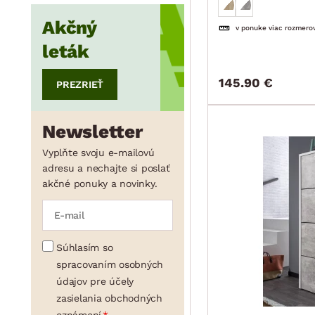
Akčný
min.
cm
max.
cm
v ponuke viac rozmero
leták
145.90 €
PREZRIEŤ
min.
cm
max.
cm
Newsletter
min.
cm
max.
cm
Vyplňte svoju e-mailovú
adresu a nechajte si poslať
akčné ponuky a novinky.
min.
cm
max.
cm
Súhlasím so
spracovaním osobných
údajov pre účely
zasielania obchodných
oznámení.