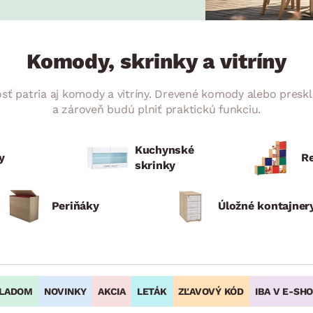
ENIE
DOMÁCE SPOTREBIČE
ZÁHRADNÉ 
avy
Zá
tavy
Z
Komody, skrinky a vitríny
avy
 patria aj komody a vitríny. Drevené komody alebo presklené
a zároveň budú plniť praktickú funkciu.
Kuchynské
y
R
skrinky
Periňáky
Úložné kontajner
LADOM
NOVINKY
AKCIA
LETÁK
ZĽAVOVÝ KÓD
IBA V E-SH