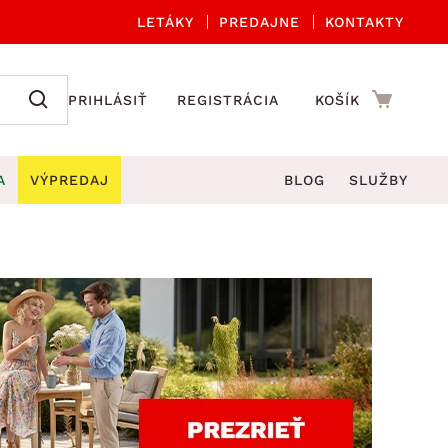
LETÁKY
PREDAJNE
KONTAKTY
PRIHLÁSIŤ
REGISTRÁCIA
KOŠÍK
A
VÝPREDAJ
BLOG
SLUŽBY
 A ORGANIZÁCIA
Záhradné sety
DROBNÉ BYTOVÉ DOPLNKY
úče
Kuchynské príslušenstvo
né stoličky a kreslá
ždniky
Kuchynské doplnky
áhradné lavice
viny
Kúpeľňové doplnky
Záhradné stoly
lečenie
Záhradné doplnky
hradné hojdačky
Zobrazit vše
áhradné lehátka