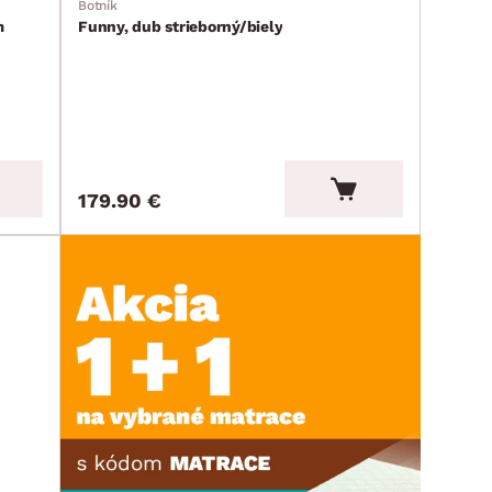
Botník
m
Funny, dub strieborný/biely
179.90 €