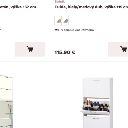
Botník
betón, výška 152 cm
Fulda, biely/medový dub, výška 115 c
v
v ponuke viac rozmerov
115.90 €