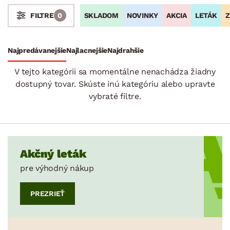
SKLADOM
NOVINKY
AKCIA
LETÁK
Z
FILTRE
0
Stoly a stolíky
Kreslá a sedenia
Stoličky a lavice
Postele
Šatníkové skrine
Rošty
Matrace
Komody, skrinky a vitríny
Bytové doplnky
Sedacie súpravy a pohovky
Zostavy a steny
Drobný nábytok
Spotrebiče
Najpredávanejšie
Najlacnejšie
Najdrahšie
SKLADOVOSŤ
V tejto kategórii sa momentálne nenachádza žiadny
dostupný tovar. Skúste inú kategóriu alebo upravte
vybraté filtre.
Akčný leták
pre výhodný nákup
PREZRIEŤ