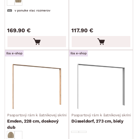
v ponuke viac rozmerov
DEKOR
169.90 €
117.90 €
ROZMERY
Iba e-shop
Iba e-shop
MATERIÁL
min.
cm
max.
cm
POVRCHOVÁ ÚPRAVA
min.
cm
max.
cm
ŠTÝL
min.
cm
max.
cm
MIESTNOSŤ
Paspartový rám k šatníkovej skrini
Paspartový rám k šatníkovej skrini
min.
cm
max.
cm
Emden, 228 cm, doskový
Düsseldorf, 273 cm, biely
dub
ZNAČKA