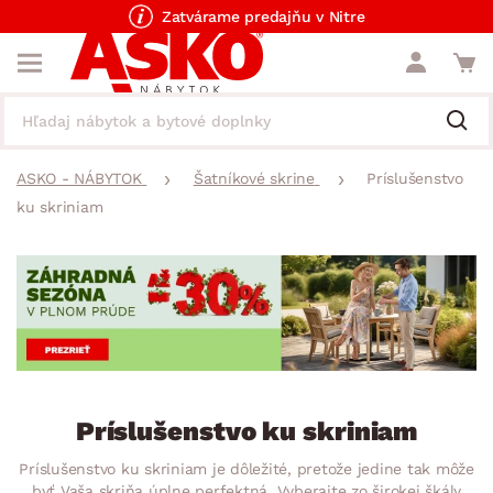
Zatvárame predajňu v Nitre
ASKO - NÁBYTOK
Šatníkové skrine
Príslušenstvo
ku skriniam
Príslušenstvo ku skriniam
Príslušenstvo ku skriniam je dôležité, pretože jedine tak môže
byť Vaša skriňa úplne perfektná. Vyberajte zo širokej škály