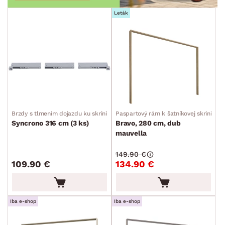
Leták
Brzdy s tlmením dojazdu ku skrini
Paspartový rám k šatníkovej skrini
Syncrono 316 cm (3 ks)
Bravo, 280 cm, dub
mauvella
149.90 €
109.90 €
134.90 €
Iba e-shop
Iba e-shop