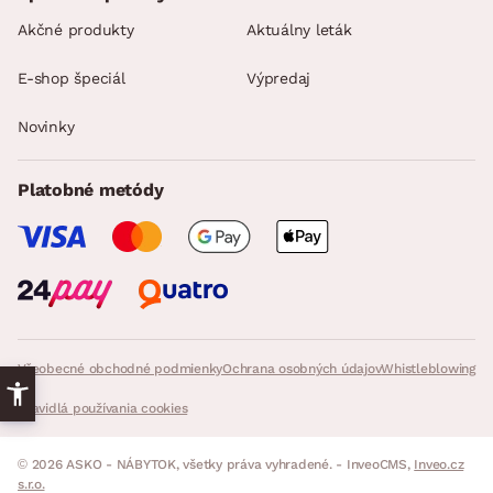
Akčné produkty
Aktuálny leták
E-shop špeciál
Výpredaj
Novinky
Platobné metódy
Všeobecné obchodné podmienky
Ochrana osobných údajov
Whistleblowing
Pravidlá používania cookies
© 2026 ASKO - NÁBYTOK, všetky práva vyhradené. - InveoCMS,
Inveo.cz
s.r.o.