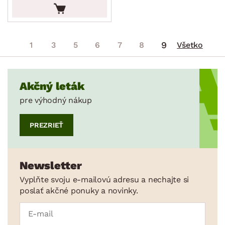
9
1
3
5
6
7
8
Všetko
Akčný leták
pre výhodný nákup
PREZRIEŤ
Newsletter
Vyplňte svoju e-mailovú adresu a nechajte si
poslať akčné ponuky a novinky.