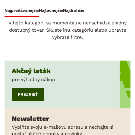
Stoly a stolíky
Kreslá a sedenia
Stoličky a lavice
Postele
Šatníkové skrine
Rošty
Matrace
Komody, skrinky a vitríny
Bytové doplnky
Sedacie súpravy a pohovky
Zostavy a steny
Drobný nábytok
Spotrebiče
Najpredávanejšie
Najlacnejšie
Najdrahšie
SKLADOVOSŤ
V tejto kategórii sa momentálne nenachádza žiadny
dostupný tovar. Skúste inú kategóriu alebo upravte
vybraté filtre.
Akčný leták
pre výhodný nákup
PREZRIEŤ
Newsletter
Vyplňte svoju e-mailovú adresu a nechajte si
poslať akčné ponuky a novinky.