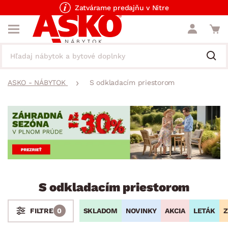
Zatvárame predajňu v Nitre
ASKO - NÁBYTOK
S odkladacím priestorom
S odkladacím priestorom
SKLADOM
NOVINKY
AKCIA
LETÁK
Z
FILTRE
0