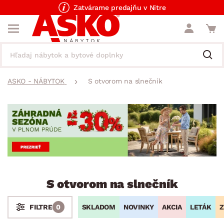
Zatvárame predajňu v Nitre
ASKO - NÁBYTOK
S otvorom na slnečník
S otvorom na slnečník
SKLADOM
NOVINKY
AKCIA
LETÁK
Z
FILTRE
0