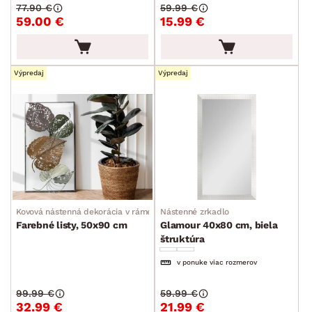
77.90 €
59.99 €
59.00 €
15.99 €
Výpredaj
Výpredaj
Kovová nástenná dekorácia v ráme
Nástenné zrkadlo
Farebné listy, 50x90 cm
Glamour 40x80 cm, biela
štruktúra
v ponuke viac rozmerov
99.99 €
59.99 €
32.99 €
21.99 €