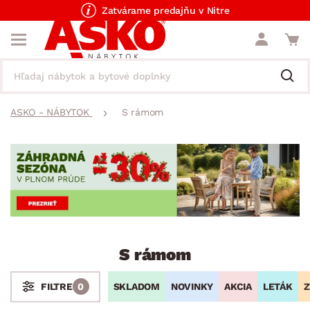
Zatvárame predajňu v Nitre
ASKO - NÁBYTOK
S rámom
S rámom
SKLADOM
NOVINKY
AKCIA
LETÁK
Z
FILTRE
0