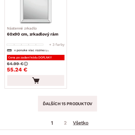
Nástenné zrkadlo
60x90 cm, zrkadlový rám
+ 3 farby
v ponuke viac rozmerov
Cena po zadaní kódu DOPLNKY
64.99 €
55.24 €
ĎALŠÍCH 15 PRODUKTOV
1
2
Všetko