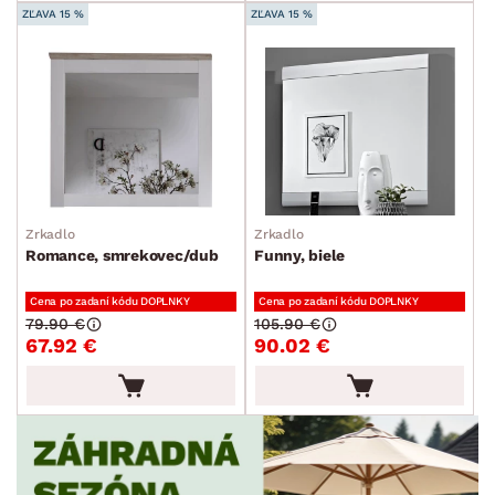
TVAR
ZĽAVA 15 %
ZĽAVA 15 %
ŠTÝL
MIESTNOSŤ
SKLADOVOSŤ
Zrkadlo
Zrkadlo
Romance, smrekovec/dub
Funny, biele
Cena po zadaní kódu DOPLNKY
Cena po zadaní kódu DOPLNKY
79.90 €
105.90 €
67.92 €
90.02 €