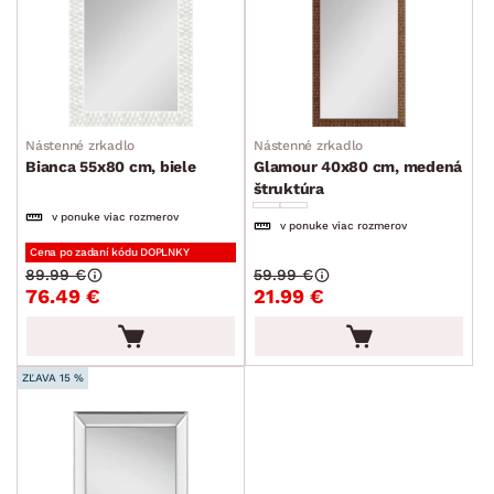
Nástenné zrkadlo
Nástenné zrkadlo
Bianca 55x80 cm, biele
Glamour 40x80 cm, medená
štruktúra
v ponuke viac rozmerov
v ponuke viac rozmerov
Cena po zadaní kódu DOPLNKY
89.99 €
59.99 €
76.49 €
21.99 €
ZĽAVA 15 %