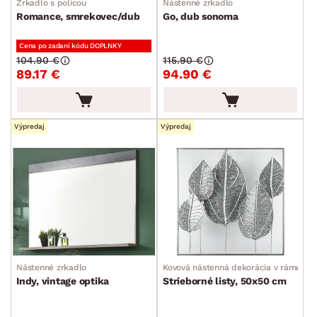
Zrkadlo s policou
Nástenné zrkadlo
Romance, smrekovec/dub
Go, dub sonoma
Cena po zadaní kódu DOPLNKY
104.90 €
115.90 €
89.17 €
94.90 €
Výpredaj
Výpredaj
Nástenné zrkadlo
Kovová nástenná dekorácia v ráme
Indy, vintage optika
Strieborné listy, 50x50 cm