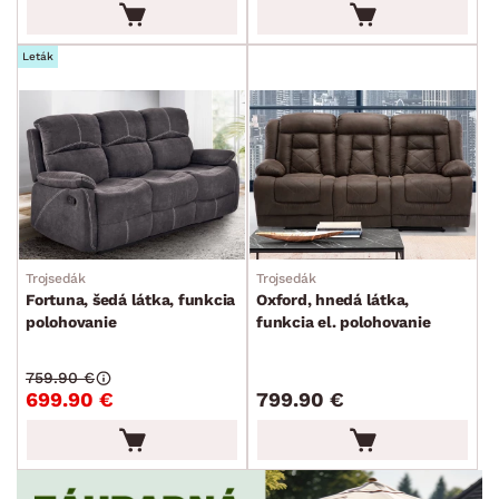
MIESTNOSŤ
min.
cm
max.
cm
Leták
ZNAČKA
SKLADOVOSŤ
Trojsedák
Trojsedák
Fortuna, šedá látka, funkcia
Oxford, hnedá látka,
polohovanie
funkcia el. polohovanie
759.90 €
699.90 €
799.90 €