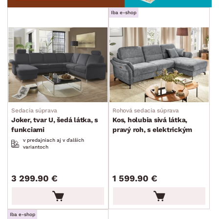
Iba e-shop
Sedacia súprava
Rohová sedacia súprava
Joker, tvar U, šedá látka, s
Kos, holubia sivá látka,
funkciami
pravý roh, s elektrickým
polohovaním
v predajniach aj v ďalších
variantoch
3 299.90 €
1 599.90 €
Iba e-shop