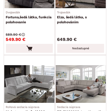
Dvojsedák
Trojsedák
Fortuna,šedá látka, funkcia
Elza, šedá látka, s
polohovanie
polohováním
589.90 €
549.90 €
649.90 €
Nedostupné
Rohová sedacia súprava
Sedacia súprava