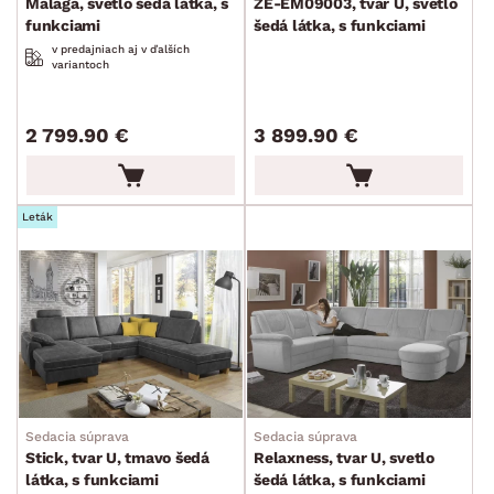
Malaga, svetlo šedá látka, s
ZE-EM09003, tvar U, svetlo
funkciami
šedá látka, s funkciami
v predajniach aj v ďalších
variantoch
2 799.90 €
3 899.90 €
Leták
Sedacia súprava
Sedacia súprava
Stick, tvar U, tmavo šedá
Relaxness, tvar U, svetlo
látka, s funkciami
šedá látka, s funkciami