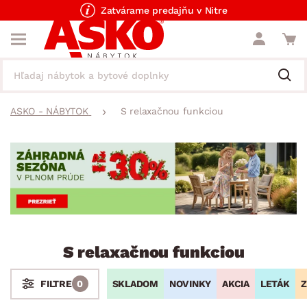
Zatvárame predajňu v Nitre
ASKO - NÁBYTOK
S relaxačnou funkciou
S relaxačnou funkciou
SKLADOM
NOVINKY
AKCIA
LETÁK
Z
FILTRE
0