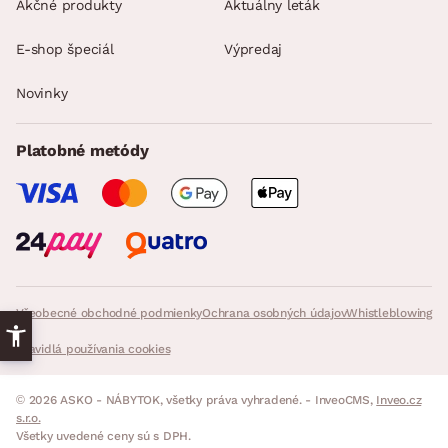
Akčné produkty
Aktuálny leták
E-shop špeciál
Výpredaj
Novinky
Platobné metódy
Všeobecné obchodné podmienky
Ochrana osobných údajov
Whistleblowing
Pravidlá používania cookies
© 2026 ASKO - NÁBYTOK, všetky práva vyhradené. - InveoCMS,
Inveo.cz
s.r.o.
Všetky uvedené ceny sú s DPH.